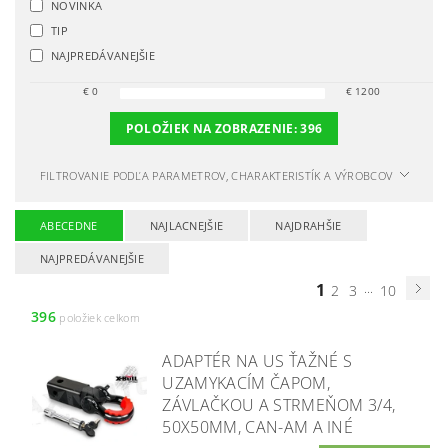
NOVINKA
TIP
NAJPREDÁVANEJŠIE
€
0
€
1200
POLOŽIEK NA ZOBRAZENIE:
396
FILTROVANIE PODĽA PARAMETROV, CHARAKTERISTÍK A VÝROBCOV
ABECEDNE
NAJLACNEJŠIE
NAJDRAHŠIE
NAJPREDÁVANEJŠIE
1
...
2
3
10
396
položiek celkom
ADAPTÉR NA US ŤAŽNÉ S
UZAMYKACÍM ČAPOM,
ZÁVLAČKOU A STRMEŇOM 3/4,
50X50MM, CAN-AM A INÉ