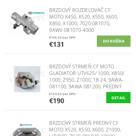
BRZDOVÝ ROZDEĽOVAČ CF
MOTO X450, X520, X550, X600,
X850, X1000, 7020-081070,
9AWV-081070-4000
€106,50 bez DPH
€131
BRZDOVÝ STRMEŇ CF MOTO
GLADIATOR UTV625/ 1000, X850/
1000, Z950, Z1000, 18-24, 9AWA-
081100, 9AWA-081200, PREDNÝ
€154,50 bez DPH
DETAIL
€190
BRZDOVÝ STRMEŇ PREDNÝ CF
MOTO X520, X550, X600, Z1000,