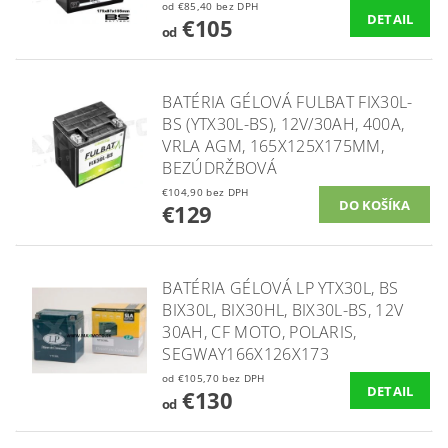
od €85,40 bez DPH
DETAIL
€105
od
BATÉRIA GÉLOVÁ FULBAT FIX30L-
BS (YTX30L-BS), 12V/30AH, 400A,
VRLA AGM, 165X125X175MM,
BEZÚDRŽBOVÁ
€104,90 bez DPH
€129
BATÉRIA GÉLOVÁ LP YTX30L, BS
BIX30L, BIX30HL, BIX30L-BS, 12V
30AH, CF MOTO, POLARIS,
SEGWAY166X126X173
od €105,70 bez DPH
DETAIL
€130
od