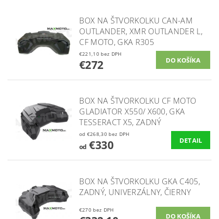
BOX NA ŠTVORKOLKU CAN-AM
OUTLANDER, XMR OUTLANDER L,
CF MOTO, GKA R305
€221,10 bez DPH
€272
BOX NA ŠTVORKOLKU CF MOTO
GLADIATOR X550/ X600, GKA
TESSERACT X5, ZADNÝ
od €268,30 bez DPH
DETAIL
€330
od
BOX NA ŠTVORKOLKU GKA C405,
ZADNÝ, UNIVERZÁLNY, ČIERNY
€270 bez DPH