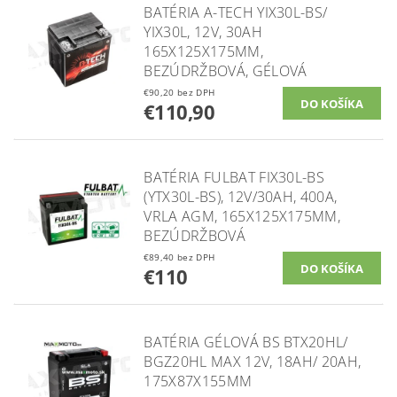
BATÉRIA A-TECH YIX30L-BS/
YIX30L, 12V, 30AH
165X125X175MM,
BEZÚDRŽBOVÁ, GÉLOVÁ
€90,20 bez DPH
€110,90
BATÉRIA FULBAT FIX30L-BS
(YTX30L-BS), 12V/30AH, 400A,
VRLA AGM, 165X125X175MM,
BEZÚDRŽBOVÁ
€89,40 bez DPH
€110
BATÉRIA GÉLOVÁ BS BTX20HL/
BGZ20HL MAX 12V, 18AH/ 20AH,
175X87X155MM