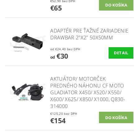
€52,90 bez DPH
€65
ADAPTÉR PRE ŤAŽNÉ ZARIADENIE
DRAWBAR 2"X2" 50X50MM
od €24,40 bez DPH
DETAIL
€30
od
AKTUÁTOR/ MOTORČEK
PREDNÉHO NÁHONU CF MOTO
GLADIATOR X450/ X520/ X550/
X600/ X625/ X850/ X1000, Q830-
314000
€125,20 bez DPH
€154