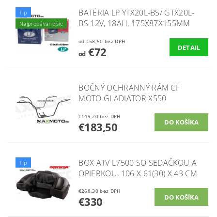
BATÉRIA LP YTX20L-BS/ GTX20L-
Tip
BS 12V, 18AH, 175X87X155MM
Najpredávanejšie
od €58,50 bez DPH
DETAIL
€72
od
BOČNÝ OCHRANNÝ RÁM CF
MOTO GLADIATOR X550
€149,20 bez DPH
€183,50
BOX ATV L7500 SO SEDAČKOU A
Tip
OPIERKOU, 106 X 61(30) X 43 CM
€268,30 bez DPH
€330