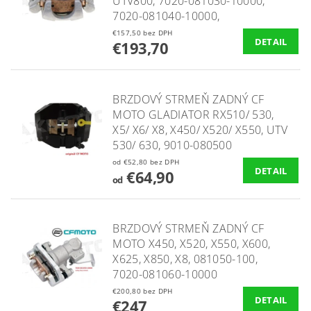
UTV800, 7020-081030-10000,
7020-081040-10000,
€157,50 bez DPH
DETAIL
€193,70
BRZDOVÝ STRMEŇ ZADNÝ CF
MOTO GLADIATOR RX510/ 530,
X5/ X6/ X8, X450/ X520/ X550, UTV
530/ 630, 9010-080500
od €52,80 bez DPH
DETAIL
€64,90
od
BRZDOVÝ STRMEŇ ZADNÝ CF
MOTO X450, X520, X550, X600,
X625, X850, X8, 081050-100,
7020-081060-10000
€200,80 bez DPH
DETAIL
€247