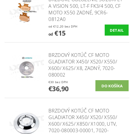
A VISION 500, LT-F FK3/4 500, CF
MOTO X550 ZADNÉ, 9CR6-
0812A0
od €12,20 bez DPH
DETAIL
€15
od
BRZDOVÝ KOTÚČ CF MOTO
GLADIATOR X450/ X520/ X550/
X600/ X625/ X8, ZADNÝ, 7020-
080002
€30 bez DPH
€36,90
BRZDOVÝ KOTÚČ CF MOTO
GLADIATOR X450/ X520/ X550/
X600/ X625/ X850/ X1000, UTV,
7020-080003-00001, 7020-