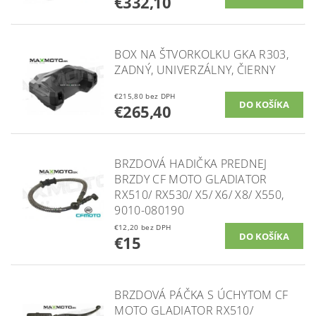
€332,10
BOX NA ŠTVORKOLKU GKA R303,
ZADNÝ, UNIVERZÁLNY, ČIERNY
€215,80 bez DPH
€265,40
BRZDOVÁ HADIČKA PREDNEJ
BRZDY CF MOTO GLADIATOR
RX510/ RX530/ X5/ X6/ X8/ X550,
9010-080190
€12,20 bez DPH
€15
BRZDOVÁ PÁČKA S ÚCHYTOM CF
MOTO GLADIATOR RX510/