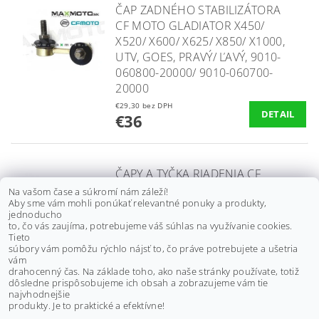
ČAP ZADNÉHO STABILIZÁTORA
CF MOTO GLADIATOR X450/
X520/ X600/ X625/ X850/ X1000,
UTV, GOES, PRAVÝ/ ĽAVÝ, 9010-
060800-20000/ 9010-060700-
20000
€29,30 bez DPH
DETAIL
€36
ČAPY A TYČKA RIADENIA CF
MOTO GLADIATOR RX510/
Na vašom čase a súkromí nám záleží!
Aby sme vám mohli ponúkať relevantné ponuky a produkty,
RX530/ X5/ X6/ X8/ X550/ X600,
jednoducho
9010-100530, 9010-100530-1000,
to, čo vás zaujíma, potrebujeme váš súhlas na využívanie cookies.
9010-100530-20000
Tieto
súbory vám pomôžu rýchlo nájsť to, čo práve potrebujete a ušetria
€48,80 bez DPH
vám
€60
drahocenný čas. Na základe toho, ako naše stránky používate, totiž
dôsledne prispôsobujeme ich obsah a zobrazujeme vám tie
najvhodnejšie
ĎALŠIE PRODUKTY
produkty. Je to praktické a efektívne!