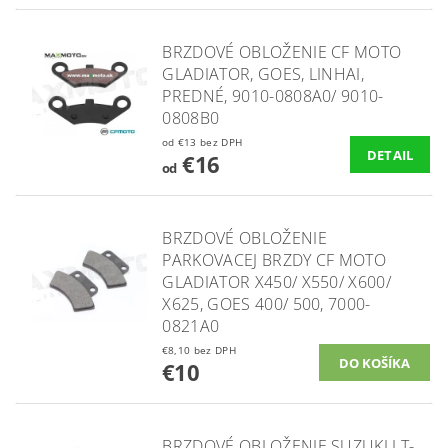
BRZDOVÉ OBLOŽENIE CF MOTO
GLADIATOR, GOES, LINHAI,
PREDNÉ, 9010-0808A0/ 9010-
0808B0
od €13 bez DPH
DETAIL
€16
od
BRZDOVÉ OBLOŽENIE
PARKOVACEJ BRZDY CF MOTO
GLADIATOR X450/ X550/ X600/
X625, GOES 400/ 500, 7000-
0821A0
€8,10 bez DPH
€10
BRZDOVÉ OBLOŽENIE SUZUKI LT-