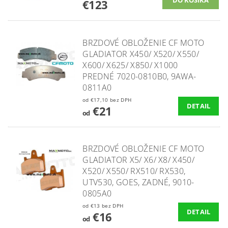
€123
BRZDOVÉ OBLOŽENIE CF MOTO
GLADIATOR X450/ X520/ X550/
X600/ X625/ X850/ X1000
PREDNÉ 7020-0810B0, 9AWA-
0811A0
od €17,10 bez DPH
DETAIL
€21
od
BRZDOVÉ OBLOŽENIE CF MOTO
GLADIATOR X5/ X6/ X8/ X450/
X520/ X550/ RX510/ RX530,
UTV530, GOES, ZADNÉ, 9010-
0805A0
od €13 bez DPH
DETAIL
€16
od