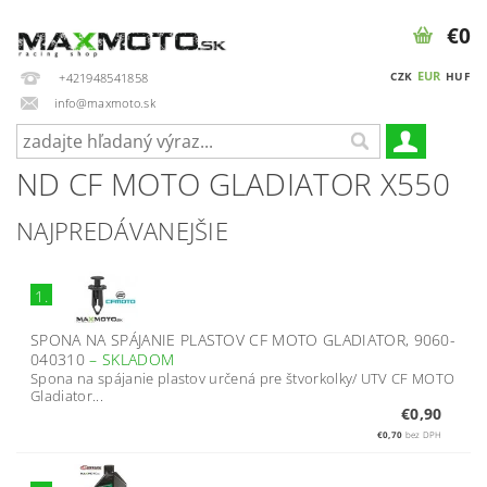
€0
EUR
CZK
HUF
+421948541858
info@maxmoto.sk
ND CF MOTO GLADIATOR X550
NAJPREDÁVANEJŠIE
1.
SPONA NA SPÁJANIE PLASTOV CF MOTO GLADIATOR, 9060-
040310
–
SKLADOM
Spona na spájanie plastov určená pre štvorkolky/ UTV CF MOTO
Gladiator...
€0,90
€0,70
bez DPH