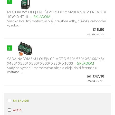
2.
MOTOROVÝ OLEJ PRE ŠTVORKOLKY MAXIMA ATV PREMIUM
10W40 4T 1L
–
SKLADOM
Vysoko kvalitný motorový olej pre štvorkolky, 10W40, celoročný,
vysoko...
€15,50
€12,60
bez DPH
3.
SADA NA VÝMENU OLEJA CF MOTO 510/ 530/ X5/ X6/ X8/
X450/ X520/ X550/ X600/ X850/ X1000
–
SKLADOM
Sady na výmenu motorového oleja a oleja do diferenciálu
vrátane...
od €47,10
€38,30
bez DPH
NA SKLADE
AKCIA