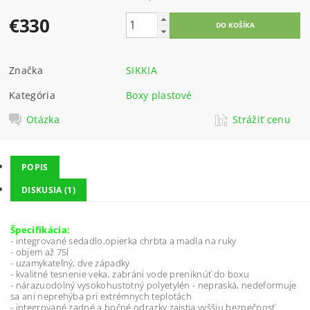
€330
Značka
SIKKIA
Kategória
Boxy plastové
Otázka
Strážiť cenu
POPIS
DISKUSIA (1)
Špecifikácia:
- integrované sedadlo,opierka chrbta a madla na ruky
- objem až 75l
- uzamykateľný, dve západky
- kvalitné tesnenie veka, zabráni vode preniknúť do boxu
- nárazuodolný vysokohustotný polyetylén - nepraská, nedeformuje
sa ani neprehýba pri extrémnych teplotách
- integrované zadné a bočné odrazky zaistia vyššiu bezpečnosť