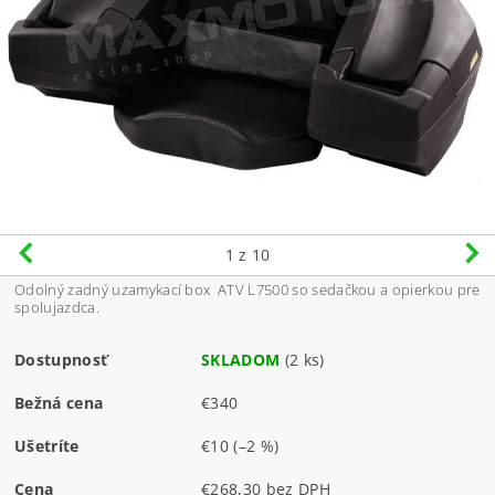
1
z 10
Odolný zadný uzamykací box ATV L7500 so sedačkou a opierkou pre
spolujazdca.
Dostupnosť
SKLADOM
(2 ks)
Bežná cena
€340
Ušetríte
€10
(–2 %)
Cena
€268,30 bez DPH