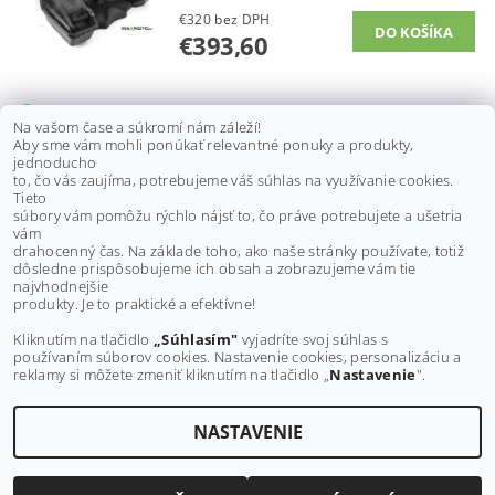
€320 bez DPH
€393,60
Pridať komentár
Na vašom čase a súkromí nám záleží!
Aby sme vám mohli ponúkať relevantné ponuky a produkty,
jednoducho
to, čo vás zaujíma, potrebujeme váš súhlas na využívanie cookies.
Peter
P
Tieto
17.2.2025 20:39
súbory vám pomôžu rýchlo nájsť to, čo práve potrebujete a ušetria
vám
Zdravím bude ten box pasovať na yamaha Kodiak 450eps 2023?
drahocenný čas. Na základe toho, ako naše stránky používate, totiž
dôsledne prispôsobujeme ich obsah a zobrazujeme vám tie
ODPOVEDAŤ
najvhodnejšie
produkty. Je to praktické a efektívne!
Kliknutím na tlačidlo
„Súhlasím"
vyjadríte svoj súhlas s
používaním súborov cookies. Nastavenie cookies, personalizáciu a
reklamy si môžete zmeniť kliknutím na tlačidlo „
Nastavenie
".
NASTAVENIE
Upraviť nastavenie cookies
2026 ©
MAXMOTO.SK
, všetky práva vyhradené