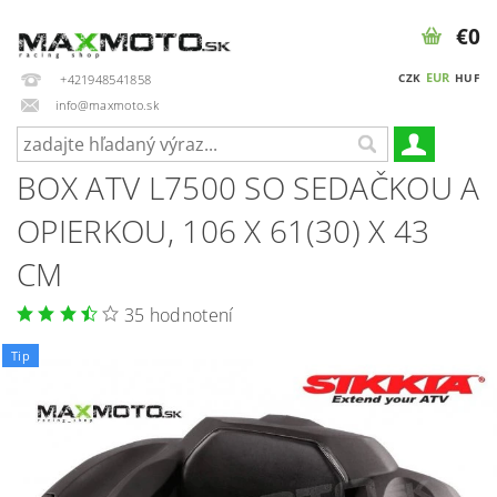
€0
EUR
CZK
HUF
+421948541858
info@maxmoto.sk
BOX ATV L7500 SO SEDAČKOU A
OPIERKOU, 106 X 61(30) X 43
CM
35 hodnotení
Tip