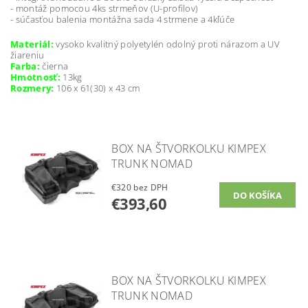
- montáž pomocou 4ks strmeňov (U-profilov)
- súčasťou balenia montážna sada 4 strmene a 4kľúče
Materiál:
vysoko kvalitný polyetylén odolný proti nárazom a UV
žiareniu
Farba:
čierna
Hmotnosť:
13kg
Rozmery:
106 x 61(30) x 43 cm
BOX NA ŠTVORKOLKU KIMPEX
TRUNK NOMAD
€320 bez DPH
€393,60
BOX NA ŠTVORKOLKU KIMPEX
TRUNK NOMAD