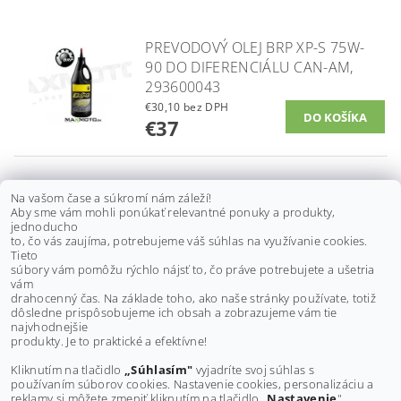
PREVODOVÝ OLEJ BRP XP-S 75W-
90 DO DIFERENCIÁLU CAN-AM,
293600043
€30,10 bez DPH
€37
PREVODOVÝ OLEJ MOTUL
Na vašom čase a súkromí nám záleží!
Aby sme vám mohli ponúkať relevantné ponuky a produkty,
GEARBOX 80W90, 1L
jednoducho
to, čo vás zaujíma, potrebujeme váš súhlas na využívanie cookies.
€14,60 bez DPH
Tieto
€18
súbory vám pomôžu rýchlo nájsť to, čo práve potrebujete a ušetria
vám
drahocenný čas. Na základe toho, ako naše stránky používate, totiž
dôsledne prispôsobujeme ich obsah a zobrazujeme vám tie
Buďte prvý, kto napíše príspevok k tejto položke.
najvhodnejšie
produkty. Je to praktické a efektívne!
Pridať komentár
Kliknutím na tlačidlo
„Súhlasím"
vyjadríte svoj súhlas s
používaním súborov cookies. Nastavenie cookies, personalizáciu a
reklamy si môžete zmeniť kliknutím na tlačidlo „
Nastavenie
".