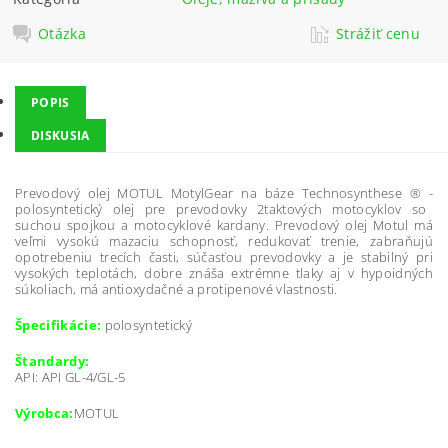
Otázka
Strážiť cenu
POPIS
DISKUSIA
Prevodový olej MOTUL MotylGear na báze Technosynthese ® -
polosyntetický
olej
pre
prevodovky
2taktových
motocyklov
so
suchou
spojkou
a
motocyklové
kardany
. Prevodový olej Motul
má
veľmi
vysokú
mazaciu
schopnosť,
redukovať
trenie
, zabraňujú
opotrebeniu trecích časti,
súčasťou
prevodovky
a
je stabilný
pri
vysokých
teplotách
,
dobre
znáša extrémne
tlaky
aj
v
hypoidných
súkoliach
,
má
antioxydačné
a
protipenové
vlastnosti
.
Špecifikácie:
polosyntetický
Štandardy:
API: API GL-4/GL-5
Výrobca:
MOTUL