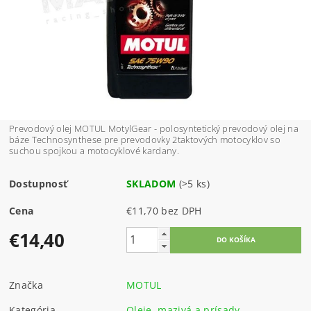
Prevodový olej MOTUL MotylGear - polosyntetický prevodový olej na
báze Technosynthese
pre
prevodovky
2taktových
motocyklov
so
suchou
spojkou
a
motocyklové
kardany
.
Dostupnosť
SKLADOM
(>5 ks)
Cena
€11,70 bez DPH
€14,40
Značka
MOTUL
Kategória
Oleje, mazivá a prísady