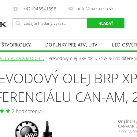
info@maxmoto.sk
+421948541858
E ŠTVORKOLKY
DOPLNKY PRE ATV, UTV
LED OSVET
DIELY PODĽA MODELU
Prevodový olej BRP XP-S 75W-90 do difere
EVODOVÝ OLEJ BRP XP
FERENCIÁLU CAN-AM, 
2 hodnotenia
Originál s
CAN-AM/ B
779212, 9