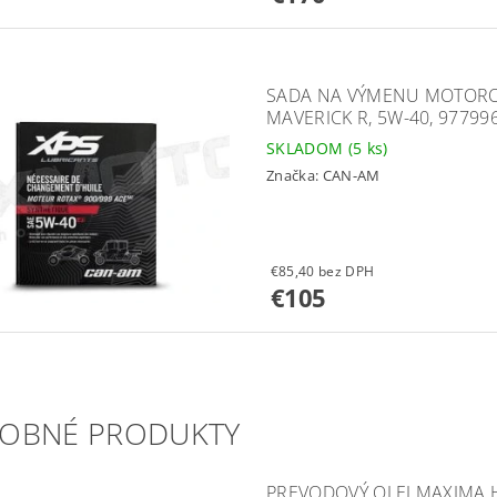
SADA NA VÝMENU MOTORO
MAVERICK R, 5W-40, 97799
SKLADOM
(5 ks)
Značka:
CAN-AM
€85,40 bez DPH
€105
OBNÉ PRODUKTY
PREVODOVÝ OLEJ MAXIMA 