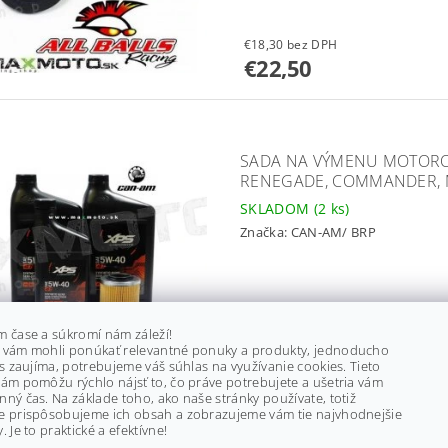
€18,30 bez DPH
€22,50
SADA NA VÝMENU MOTORO
RENEGADE, COMMANDER, M
SKLADOM
(2 ks)
Značka:
CAN-AM/ BRP
€64,20 bez DPH
m čase a súkromí nám záleží!
€79
 vám mohli ponúkať relevantné ponuky a produkty, jednoducho
ás zaujíma, potrebujeme váš súhlas na využívanie cookies. Tieto
ám pomôžu rýchlo nájsť to, čo práve potrebujete a ušetria vám
ný čas. Na základe toho, ako naše stránky používate, totiž
e prispôsobujeme ich obsah a zobrazujeme vám tie najvhodnejšie
. Je to praktické a efektívne!
LOŽISKÁ DIFERENCIÁLU C