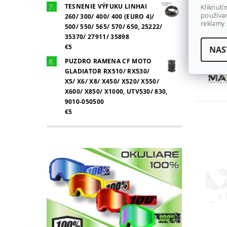
TESNENIE VÝFUKU LINHAI
Kliknutí
používan
260/ 300/ 400/ 400 (EURO 4)/
reklamy 
500/ 550/ 565/ 570/ 650, 25222/
35370/ 27911/ 35898
€5
NAS
PUZDRO RAMENA CF MOTO
GLADIATOR RX510/ RX530/
X5/ X6/ X8/ X450/ X520/ X550/
X600/ X850/ X1000, UTV530/ 830,
9010-050500
€5