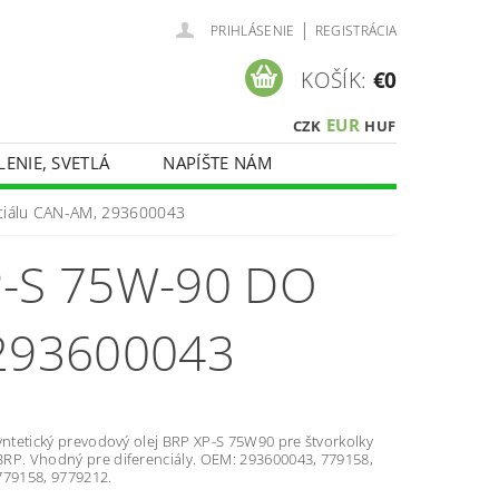
|
PRIHLÁSENIE
REGISTRÁCIA
KOŠÍK:
€0
EUR
CZK
HUF
LENIE, SVETLÁ
NAPÍŠTE NÁM
nciálu CAN-AM, 293600043
-S 75W-90 DO
293600043
yntetický prevodový olej BRP XP-S 75W90 pre štvorkolky
RP. Vhodný pre diferenciály. OEM: 293600043, 779158,
779158, 9779212.