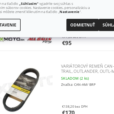
COMMANDER, MAVERICK
m na tlačidlo
„Súhlasím"
vyjadríte svoj súhlas s
ím súborov cookies. Nastavenie cookies, personalizáciu a
SKLADOM
(4 ks)
si môžete zmeniť kliknutím na tlačidlo „
Nastavenie
".
Značka:
ALL BALLS
Pôvodne:
€110
TAVENIE
ODMIETNUŤ
SÚHL
Ušetríte
:
€15 (–13 %)
€77,20 bez DPH
€95
VARIÁTOROVÝ REMEŇ CAN
TRAIL, OUTLANDER, OUTL-M
SKLADOM
(2 ks)
Značka:
CAN-AM/ BRP
€138,20 bez DPH
€170