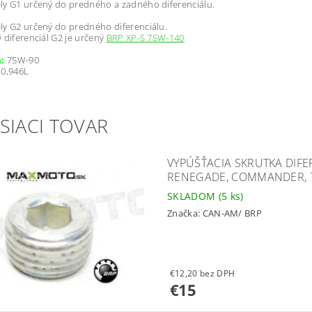
ly G1 určený do predného a zadného diferenciálu.
y G2 určený do predného diferenciálu.
 diferenciál G2 je určený
BRP XP-S 75W-140
a:
75W-90
0,946L
SIACI TOVAR
VYPÚŠŤACIA SKRUTKA DIF
RENEGADE, COMMANDER, 
SKLADOM
(5 ks)
Značka:
CAN-AM/ BRP
€12,20 bez DPH
€15