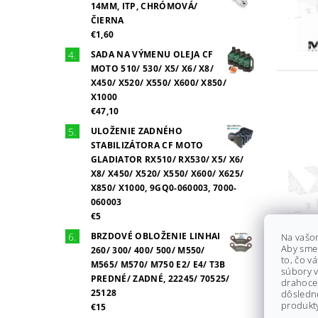
14MM, ITP, CHRÓMOVÁ/
ČIERNA
€1,60
SADA NA VÝMENU OLEJA CF
MOTO 510/ 530/ X5/ X6/ X8/
X450/ X520/ X550/ X600/ X850/
X1000
€47,10
ULOŽENIE ZADNÉHO
STABILIZÁTORA CF MOTO
GLADIATOR RX510/ RX530/ X5/ X6/
X8/ X450/ X520/ X550/ X600/ X625/
X850/ X1000, 9GQ0-060003, 7000-
060003
€5
BRZDOVÉ OBLOŽENIE LINHAI
Na vašo
Aby sme
260/ 300/ 400/ 500/ M550/
to, čo v
M565/ M570/ M750 E2/ E4/ T3B
súbory v
PREDNÉ/ ZADNÉ, 22245/ 70525/
drahocen
25128
dôsledn
produkty
€15