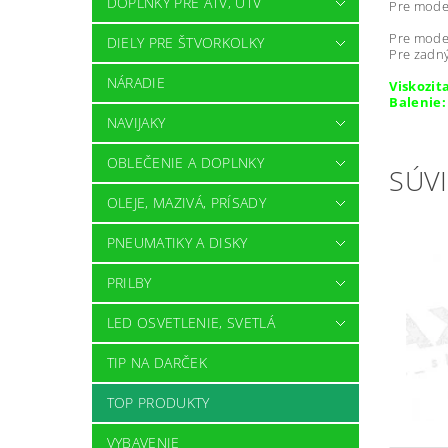
DOPLNKY PRE ATV, UTV
Pre mode
Pre model
DIELY PRE ŠTVORKOLKY
Pre zadný
NÁRADIE
Viskozit
Balenie:
NAVIJAKY
OBLEČENIE A DOPLNKY
SÚVI
OLEJE, MAZIVÁ, PRÍSADY
PNEUMATIKY A DISKY
PRILBY
LED OSVETLENIE, SVETLÁ
TIP NA DARČEK
TOP PRODUKTY
VYBAVENIE