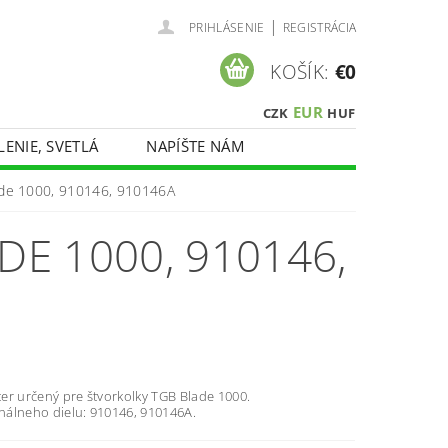
|
PRIHLÁSENIE
REGISTRÁCIA
KOŠÍK:
€0
EUR
CZK
HUF
LENIE, SVETLÁ
NAPÍŠTE NÁM
lade 1000, 910146, 910146A
DE 1000, 910146,
lter určený pre štvorkolky TGB Blade 1000.
inálneho dielu: 910146, 910146A.