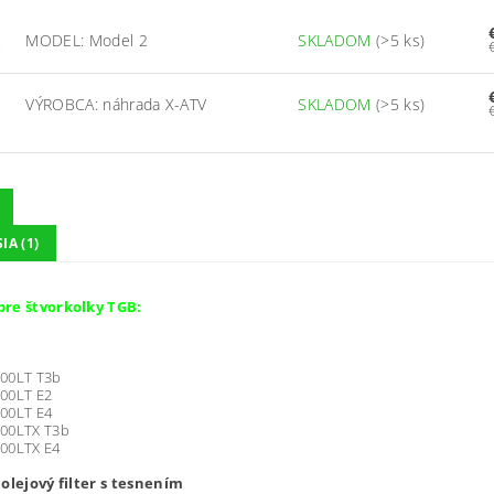
MODEL: Model 2
SKLADOM
(>5 ks)
VÝROBCA: náhrada X-ATV
SKLADOM
(>5 ks)
IA (1)
re štvorkolky TGB:
00LT T3b
00LT E2
00LT E4
00LTX T3b
00LTX E4
 olejový filter s tesnením