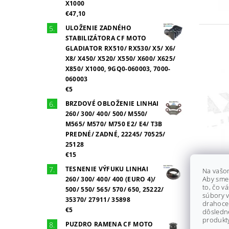
X1000
€47,10
ULOŽENIE ZADNÉHO
STABILIZÁTORA CF MOTO
GLADIATOR RX510/ RX530/ X5/ X6/
X8/ X450/ X520/ X550/ X600/ X625/
X850/ X1000, 9GQ0-060003, 7000-
060003
€5
BRZDOVÉ OBLOŽENIE LINHAI
260/ 300/ 400/ 500/ M550/
M565/ M570/ M750 E2/ E4/ T3B
PREDNÉ/ ZADNÉ, 22245/ 70525/
25128
€15
TESNENIE VÝFUKU LINHAI
Na vašo
Aby sme
260/ 300/ 400/ 400 (EURO 4)/
to, čo v
500/ 550/ 565/ 570/ 650, 25222/
súbory v
35370/ 27911/ 35898
drahocen
€5
dôsledn
produkty
PUZDRO RAMENA CF MOTO