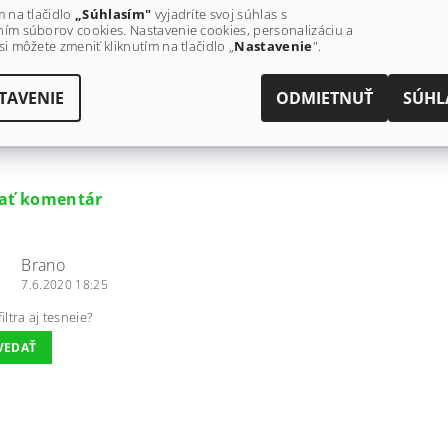
m na tlačidlo
„Súhlasím"
vyjadríte svoj súhlas s
ím súborov cookies. Nastavenie cookies, personalizáciu a
si môžete zmeniť kliknutím na tlačidlo „
Nastavenie
".
od €52 bez DPH
TAVENIE
ODMIETNUŤ
SÚHL
€64
od
dať komentár
Brano
7.6.2020 18:25
filtra aj tesneie?
VEDAŤ