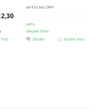
od €10 bez DPH
12,30
XATV
a
Olejové filtre
Tlač
Otázka
Strážiť cenu