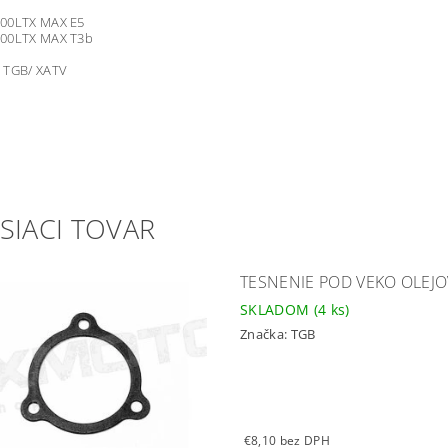
00LTX MAX E5
00LTX MAX T3b
TGB/ XATV
SIACI TOVAR
TESNENIE POD VEKO OLEJO
SKLADOM
(4 ks)
Značka:
TGB
€8,10 bez DPH