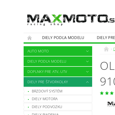
DIELY PODĽA MODELU
DIELY PR
OBCHODNÉ PODMIENKY
KONTAKTY
AUTO MOTO
OL
DIELY PODĽA MODELU
DOPLNKY PRE ATV, UTV
91
DIELY PRE ŠTVORKOLKY
BRZDOVÝ SYSTÉM
DIELY MOTORA
DIELY PODVOZKU
DIELY RIADENIA