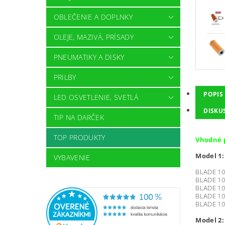
OBLEČENIE A DOPLNKY
OLEJE, MAZIVÁ, PRÍSADY
PNEUMATIKY A DISKY
PRILBY
POPIS
LED OSVETLENIE, SVETLÁ
DISKUS
TIP NA DARČEK
TOP PRODUKTY
Vhodné p
Model 1:
VYBAVENIE
BLADE 10
BLADE 10
BLADE 10
BLADE 10
BLADE 10
Model 2: