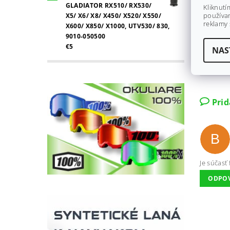
GLADIATOR RX510/ RX530/
Kliknutí
používan
X5/ X6/ X8/ X450/ X520/ X550/
reklamy 
X600/ X850/ X1000, UTV530/ 830,
9010-050500
€5
NAS
Pri
B
Je súčasť 
ODPO