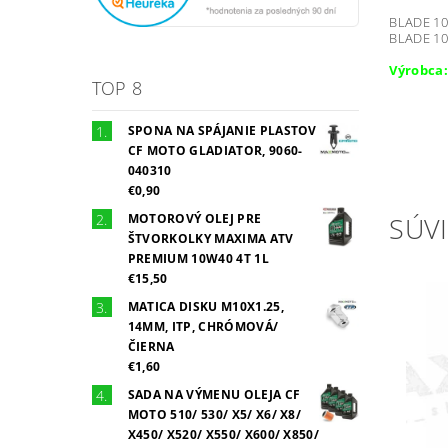
BLADE 10
BLADE 10
Výrobca:
TOP 8
SPONA NA SPÁJANIE PLASTOV
CF MOTO GLADIATOR, 9060-
040310
€0,90
MOTOROVÝ OLEJ PRE
SÚVI
ŠTVORKOLKY MAXIMA ATV
PREMIUM 10W40 4T 1L
€15,50
MATICA DISKU M10X1.25,
14MM, ITP, CHRÓMOVÁ/
ČIERNA
€1,60
SADA NA VÝMENU OLEJA CF
MOTO 510/ 530/ X5/ X6/ X8/
X450/ X520/ X550/ X600/ X850/