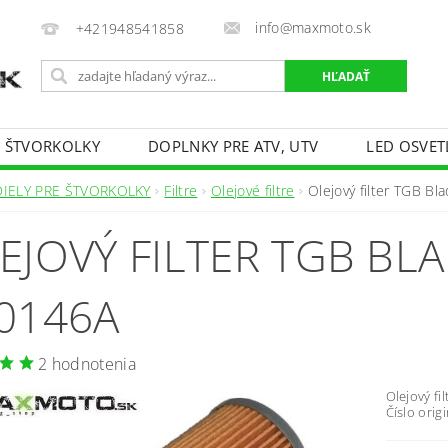
info@maxmoto.sk
+421948541858
E ŠTVORKOLKY
DOPLNKY PRE ATV, UTV
LED OSVET
DIELY PRE ŠTVORKOLKY
Filtre
Olejové filtre
Olejový filter TGB B
EJOVÝ FILTER TGB BLA
0146A
2 hodnotenia
Olejový fi
Číslo orig