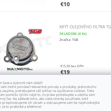
€10
KRYT OLEJOVÉHO FILTRA TG
SKLADOM
(4 ks)
Značka:
TGB
€15,50 bez DPH
€19
m čase a súkromí nám záleží!
 vám mohli ponúkať relevantné ponuky a produkty, jednoducho
ás zaujíma, potrebujeme váš súhlas na využívanie cookies. Tieto
SADA NA VÝMENU OLEJA TG
ám pomôžu rýchlo nájsť to, čo práve potrebujete a ušetria vám
ný čas. Na základe toho, ako naše stránky používate, totiž
SKLADOM
(3 ks)
e prispôsobujeme ich obsah a zobrazujeme vám tie najvhodnejšie
. Je to praktické a efektívne!
Značka:
MAXIMA/ TGB