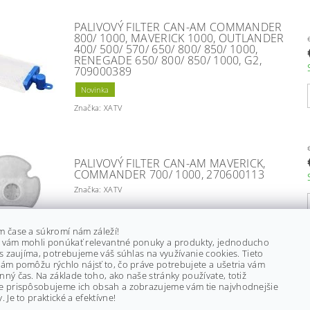
PALIVOVÝ FILTER CAN-AM COMMANDER
800/ 1000, MAVERICK 1000, OUTLANDER
400/ 500/ 570/ 650/ 800/ 850/ 1000,
RENEGADE 650/ 800/ 850/ 1000, G2,
709000389
Novinka
Značka: XATV
PALIVOVÝ FILTER CAN-AM MAVERICK,
COMMANDER 700/ 1000, 270600113
Značka: XATV
m čase a súkromí nám záleží!
 vám mohli ponúkať relevantné ponuky a produkty, jednoducho
PALIVOVÝ FILTER CAN-AM OUTLANDER,
ás zaujíma, potrebujeme váš súhlas na využívanie cookies. Tieto
COMMANDER, MAVERICK, DEFENDER,
ám pomôžu rýchlo nájsť to, čo práve potrebujete a ušetria vám
2011-, 709000330/ 709001120
ný čas. Na základe toho, ako naše stránky používate, totiž
e prispôsobujeme ich obsah a zobrazujeme vám tie najvhodnejšie
Značka: CAN-AM/ BRP
. Je to praktické a efektívne!