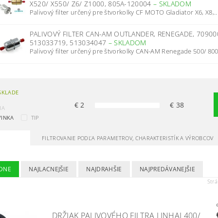
X520/ X550/ Z6/ Z1000, 805A-120004
–
SKLADOM
Palivový filter určený pre štvorkolky CF MOTO Gladiator X6, X8,..
PALIVOVÝ FILTER CAN-AM OUTLANDER, RENEGADE, 70900
513033719, 513034047
–
SKLADOM
Palivový filter určený pre štvorkolky CAN-AM Renegade 500/ 800,
SKLADE
€
2
€
38
IA
INKA
TIP
FILTROVANIE PODĽA PARAMETROV, CHARAKTERISTÍK A VÝROBCOV
DNE
NAJLACNEJŠIE
NAJDRAHŠIE
NAJPREDÁVANEJŠIE
Str
DRŽIAK PALIVOVÉHO FILTRA LINHAI 400/