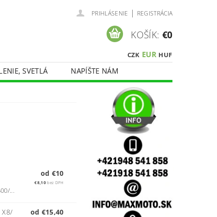
|
PRIHLÁSENIE
REGISTRÁCIA
KOŠÍK:
€0
EUR
CZK
HUF
LENIE, SVETLÁ
NAPÍŠTE NÁM
od €10
€8,10
bez DPH
00/...
 X8/
od €15,40