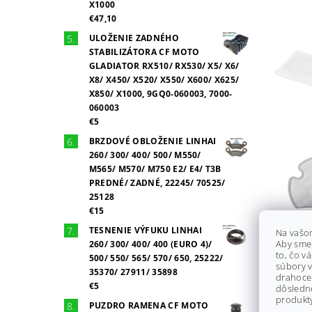
X1000
€47,10
ULOŽENIE ZADNÉHO
STABILIZÁTORA CF MOTO
GLADIATOR RX510/ RX530/ X5/ X6/
X8/ X450/ X520/ X550/ X600/ X625/
X850/ X1000, 9GQ0-060003, 7000-
060003
€5
BRZDOVÉ OBLOŽENIE LINHAI
260/ 300/ 400/ 500/ M550/
M565/ M570/ M750 E2/ E4/ T3B
PREDNÉ/ ZADNÉ, 22245/ 70525/
25128
€15
TESNENIE VÝFUKU LINHAI
Na vašo
Aby sme
260/ 300/ 400/ 400 (EURO 4)/
to, čo v
500/ 550/ 565/ 570/ 650, 25222/
súbory v
35370/ 27911/ 35898
drahocen
€5
dôsledn
produkty
PUZDRO RAMENA CF MOTO