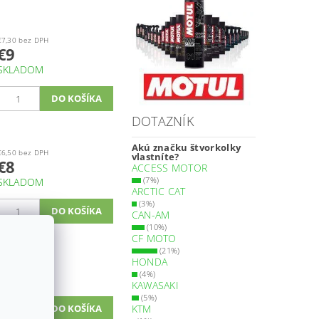
€7,30 bez DPH
€9
SKLADOM
DOTAZNÍK
Akú značku štvorkolky
€6,50 bez DPH
vlastníte?
€8
ACCESS MOTOR
(7%)
SKLADOM
ARCTIC CAT
(3%)
CAN-AM
(10%)
CF MOTO
€8,10 bez DPH
(21%)
€10
HONDA
(4%)
SKLADOM
KAWASAKI
(5%)
KTM