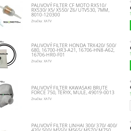
PALIVOVÝ FILTER CF MOTO RX510/
RX530/ X5/ X550/ Z6/ UTV530, 7MM,
8010-120300
Značka: XATV
PALIVOVÝ FILTER HONDA TRX420/ 500/
680, 16700-HR3-A21, 16706-HN8-A62,
16706-HR0-F01
Značka: XATV
PALIVOVÝ FILTER KAWASAKI BRUTE
FORCE 750, TERYX, MULE, 49019-0013
Značka: XATV
PALIVOVÝ FILTER LINHAI 300/ 370/ 400/
420/ 500/ M550/ M565/ M570/ M750,