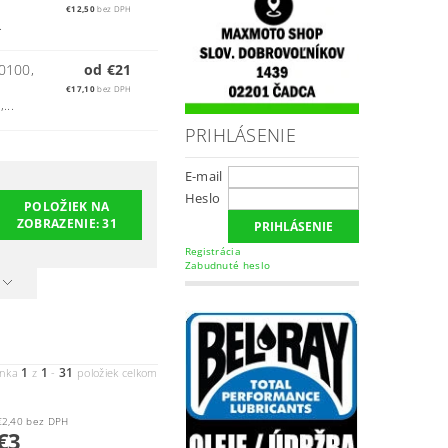
€12,50
bez DPH
.
0100,
od €21
€17,10
bez DPH
...
PRIHLÁSENIE
E-mail
Heslo
POLOŽIEK NA
ZOBRAZENIE:
31
Registrácia
Zabudnuté heslo
1
1
31
ánka
z
-
položiek celkom
€2,40 bez DPH
€3