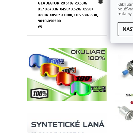
GLADIATOR RX510/ RX530/
Kliknutí
používan
X5/ X6/ X8/ X450/ X520/ X550/
reklamy 
X600/ X850/ X1000, UTV530/ 830,
9010-050500
€5
NAS