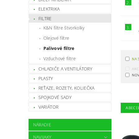
2.
ELEKTRIKA
FILTRE
3.
K&N filtre štvorkolky
Olejové filtre
Palivové filtre
Vzduchové filtre
NA 
CHLADIČE A VENTILÁTORY
AKC
NOV
PLASTY
REŤAZE, ROZETY, KOLIEČKA
SPOJKOVÉ SADY
VARIÁTOR
ABECE
NÁRADIE
NAVIJAKY