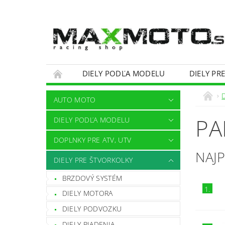
DIELY PODĽA MODELU
DIELY PR
OBCHODNÉ PODMIENKY
KONTAKTY
AUTO MOTO
PA
DIELY PODĽA MODELU
DOPLNKY PRE ATV, UTV
NAJ
DIELY PRE ŠTVORKOLKY
BRZDOVÝ SYSTÉM
1.
DIELY MOTORA
DIELY PODVOZKU
DIELY RIADENIA