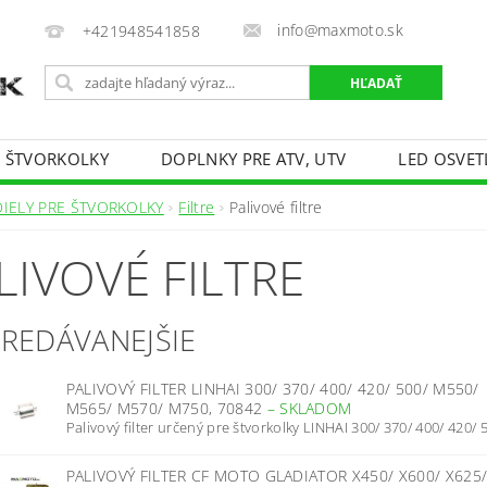
info@maxmoto.sk
+421948541858
E ŠTVORKOLKY
DOPLNKY PRE ATV, UTV
LED OSVET
DIELY PRE ŠTVORKOLKY
Filtre
Palivové filtre
LIVOVÉ FILTRE
PREDÁVANEJŠIE
PALIVOVÝ FILTER LINHAI 300/ 370/ 400/ 420/ 500/ M550/
M565/ M570/ M750, 70842
–
SKLADOM
Palivový filter určený pre štvorkolky LINHAI 300/ 370/ 400/ 420/ 5
PALIVOVÝ FILTER CF MOTO GLADIATOR X450/ X600/ X625/