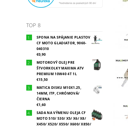
TOP 8
SPONA NA SPÁJANIE PLASTOV
CF MOTO GLADIATOR, 9060-
040310
€0,90
MOTOROVÝ OLEJ PRE
ŠTVORKOLKY MAXIMA ATV
PREMIUM 10W40 4T 1L
€15,50
MATICA DISKU M10X1.25,
14MM, ITP, CHRÓMOVÁ/
ČIERNA
€1,60
SADA NA VÝMENU OLEJA CF
MOTO 510/ 530/ X5/ X6/ X8/
X450/ X520/ X550/ X600/ X850/