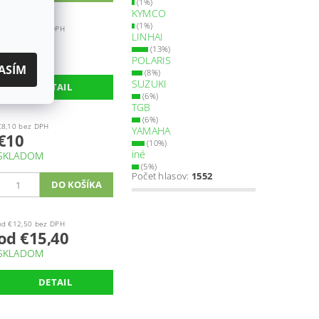
(1%)
KYMCO
(1%)
od €17,10 bez DPH
LINHAI
od €21
(13%)
SKLADOM
POLARIS
ASÍM
(8%)
SUZUKI
DETAIL
(6%)
TGB
(6%)
€8,10 bez DPH
YAMAHA
€10
(10%)
iné
SKLADOM
(5%)
Počet hlasov:
1552
od €12,50 bez DPH
od €15,40
SKLADOM
DETAIL