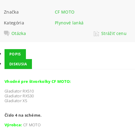
Značka
CF MOTO
Kategória
Plynové lanká
Otázka
Strážiť cenu
POPIS
DISKUSIA
Vhodné pre štvorkolky CF MOTO:
Gladiator RX510
Gladiator RX530
Gladiator X5
Číslo 4 na schéme.
Výrobca:
CF MOTO