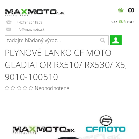
€0
EUR
CZK
HUF
+421948541858
info@maxmoto.sk
PLYNOVÉ LANKO CF MOTO
GLADIATOR RX510/ RX530/ X5,
9010-100510
Neohodnotené