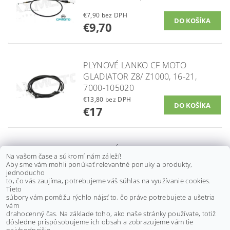
€7,90 bez DPH
€9,70
PLYNOVÉ LANKO CF MOTO
GLADIATOR Z8/ Z1000, 16-21,
7000-105020
€13,80 bez DPH
€17
PLYNOVÉ LANKO CF MOTO
Na vašom čase a súkromí nám záleží!
GLADIATOR X1000, 9AY0-100510-
Aby sme vám mohli ponúkať relevantné ponuky a produkty,
10000
jednoducho
to, čo vás zaujíma, potrebujeme váš súhlas na využívanie cookies.
€11 bez DPH
Tieto
€13,50
súbory vám pomôžu rýchlo nájsť to, čo práve potrebujete a ušetria
vám
drahocenný čas. Na základe toho, ako naše stránky používate, totiž
dôsledne prispôsobujeme ich obsah a zobrazujeme vám tie
Buďte prvý, kto napíše príspevok k tejto položke.