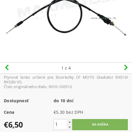
1
z 4
Plynové lanko určené pre štvorkolky CF MOTO Gladiator RX510/
RX530/ X5.
Číslo originálneho dielu: 9010-100510.
Dostupnosť
do 10 dní
Cena
€5,30 bez DPH
€6,50