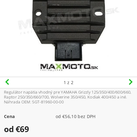
1
z 2
Regulátor napätia vhodný pre YAMAHA Grizzly 125/350/400/600/660,
Raptor 250/350/660/700, Wolverine 350/450, Kodiak 400/450 a iné.
Náhrada OEM: 5GT-81960-00-00
Cena
od €56,10 bez DPH
od €69