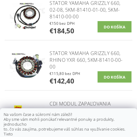
STATOR YAMAHA GRIZZLY 660,
02-08, 5KM-81410-01-00, 5KM-
81410-00-00
€150 bez DPH
€184,50
STATOR YAMAHA GRIZZLY 660,
RHINO YXR 660, 5KM-81410-00-
00
€115,80 bez DPH
€142,40
CDI MODUL ZAPAĽOVANIA
YAMAHA RAPTOR 660 01-05, 5LP-
Na vašom čase a súkromí nám záleží!
85540-00, 5LP-85540-20, 5LP-
Aby sme vám mohli ponúkať relevantné ponuky a produkty,
85540-30
jednoducho
to, čo vás zaujíma, potrebujeme váš súhlas na využívanie cookies.
od €95,80 bez DPH
Tieto
DETAIL