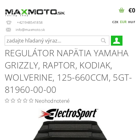
€0
EUR
CZK
HUF
+421948541858
info@maxmoto.sk
REGULÁTOR NAPÄTIA YAMAHA
GRIZZLY, RAPTOR, KODIAK,
WOLVERINE, 125-660CCM, 5GT-
81960-00-00
Neohodnotené