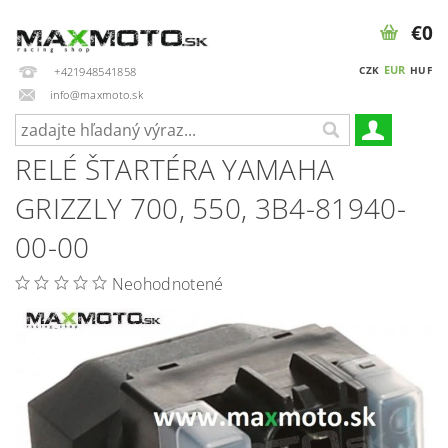
€0
EUR
CZK
HUF
+421948541858
info@maxmoto.sk
RELÉ ŠTARTÉRA YAMAHA
GRIZZLY 700, 550, 3B4-81940-
00-00
Neohodnotené