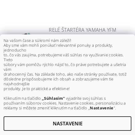
RELÉ ŠTARTÉRA YAMAHA YFM
550 GRIZZLY, YFM 700 GRIZZLY,
Na vašom čase a súkromí nám záleží!
YFM 700 KODIAK, 07-23, 3B4-
Aby sme vám mohli ponúkať relevantné ponuky a produkty,
81940-00
jednoducho
to, čo vás zaujíma, potrebujeme váš súhlas na využívanie cookies.
od €22 bez DPH
Tieto
DETAIL
€27,10
súbory vám pomôžu rýchlo nájsť to, čo práve potrebujete a ušetria
od
vám
drahocenný čas. Na základe toho, ako naše stránky používate, totiž
dôsledne prispôsobujeme ich obsah a zobrazujeme vám tie
Buďte prvý, kto napíše príspevok k tejto položke.
najvhodnejšie
produkty. Je to praktické a efektívne!
Pridať komentár
Kliknutím na tlačidlo
„Súhlasím"
vyjadríte svoj súhlas s
používaním súborov cookies. Nastavenie cookies, personalizáciu a
reklamy si môžete zmeniť kliknutím na tlačidlo „
Nastavenie
".
NASTAVENIE
Upraviť nastavenie cookies
2026 ©
MAXMOTO.SK
, všetky práva vyhradené