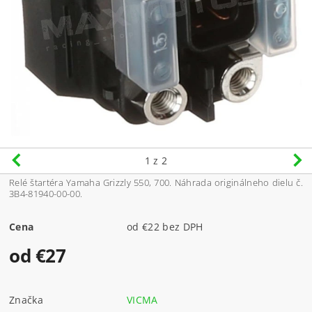
1
z 2
Relé štartéra Yamaha Grizzly 550, 700. Náhrada originálneho dielu č.
3B4-81940-00-00.
Cena
od €22 bez DPH
od €27
Značka
VICMA