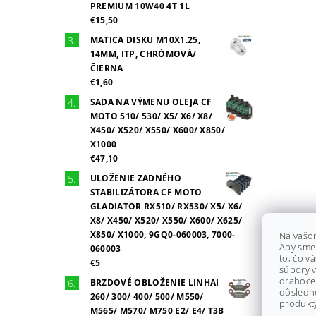
PREMIUM 10W40 4T 1L
€15,50
MATICA DISKU M10X1.25,
14MM, ITP, CHRÓMOVÁ/
ČIERNA
€1,60
SADA NA VÝMENU OLEJA CF
MOTO 510/ 530/ X5/ X6/ X8/
X450/ X520/ X550/ X600/ X850/
X1000
€47,10
ULOŽENIE ZADNÉHO
STABILIZÁTORA CF MOTO
GLADIATOR RX510/ RX530/ X5/ X6/
X8/ X450/ X520/ X550/ X600/ X625/
X850/ X1000, 9GQ0-060003, 7000-
Na vašo
Aby sme
060003
to, čo v
€5
súbory v
drahocen
BRZDOVÉ OBLOŽENIE LINHAI
dôsledn
260/ 300/ 400/ 500/ M550/
produkty
M565/ M570/ M750 E2/ E4/ T3B