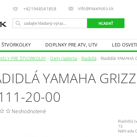
info@maxmoto.sk
+421948541858
E ŠTVORKOLKY
DOPLNKY PRE ATV, UTV
LED OSVET
DIELY PRE ŠTVORKOLKY
Diely riadenia
Riadidlá
Riadidlá YAMAHA G
ADIDLÁ YAMAHA GRIZZL
111-20-00
Neohodnotené
Riadidlá (
13.
Náhrada O