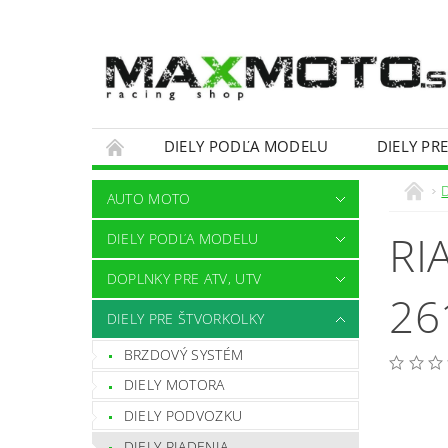
DIELY PODĽA MODELU
DIELY PR
OBCHODNÉ PODMIENKY
KONTAKTY
AUTO MOTO
RI
DIELY PODĽA MODELU
DOPLNKY PRE ATV, UTV
26
DIELY PRE ŠTVORKOLKY
BRZDOVÝ SYSTÉM
DIELY MOTORA
DIELY PODVOZKU
DIELY RIADENIA