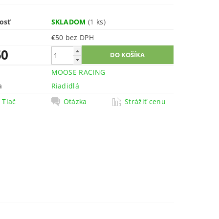
osť
SKLADOM
(1 ks)
€50 bez DPH
50
MOOSE RACING
a
Riadidlá
Tlač
Otázka
Strážiť cenu