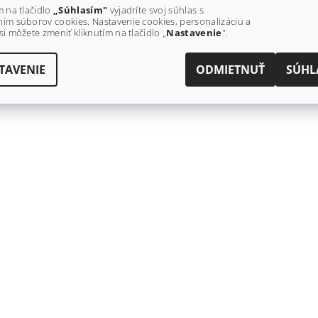
m na tlačidlo
„Súhlasím"
vyjadríte svoj súhlas s
ím súborov cookies. Nastavenie cookies, personalizáciu a
si môžete zmeniť kliknutím na tlačidlo „
Nastavenie
".
TAVENIE
ODMIETNUŤ
SÚHL