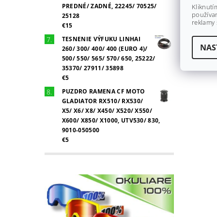
PREDNÉ/ ZADNÉ, 22245/ 70525/
Kliknutí
používan
25128
reklamy 
€15
TESNENIE VÝFUKU LINHAI
NAS
260/ 300/ 400/ 400 (EURO 4)/
500/ 550/ 565/ 570/ 650, 25222/
35370/ 27911/ 35898
€5
PUZDRO RAMENA CF MOTO
GLADIATOR RX510/ RX530/
X5/ X6/ X8/ X450/ X520/ X550/
X600/ X850/ X1000, UTV530/ 830,
9010-050500
€5