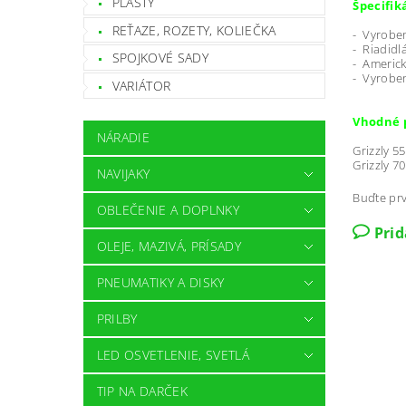
PLASTY
Špecifik
REŤAZE, ROZETY, KOLIEČKA
- Vyrobe
- Riadid
SPOJKOVÉ SADY
- Americ
- Vyrobe
VARIÁTOR
Vhodné 
NÁRADIE
Grizzly 5
Grizzly 7
NAVIJAKY
Buďte prv
OBLEČENIE A DOPLNKY
Pri
OLEJE, MAZIVÁ, PRÍSADY
PNEUMATIKY A DISKY
PRILBY
LED OSVETLENIE, SVETLÁ
TIP NA DARČEK