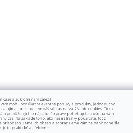
m čase a súkromí nám záleží!
 vám mohli ponúkať relevantné ponuky a produkty, jednoducho
ás zaujíma, potrebujeme váš súhlas na využívanie cookies. Tieto
ám pomôžu rýchlo nájsť to, čo práve potrebujete a ušetria vám
ný čas. Na základe toho, ako naše stránky používate, totiž
e prispôsobujeme ich obsah a zobrazujeme vám tie najvhodnejšie
. Je to praktické a efektívne!