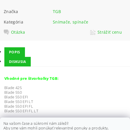
Značka
TGB
Kategória
Snímače, spínače
Otázka
Strážiť cenu
POPIS
DISKUSIA
Vhodné pre štvorkolky TGB:
Blade 425
Blade 550
Blade 550 EFI
Blade 550 EFI LT
Blade 550 EFI FL
Blade 550 EFI FL LT
Target 325
Na vašom čase a súkromí nám záleží!
Target 425
Aby sme vám mohli ponúkať relevantné ponuky a produkty,
Target 525