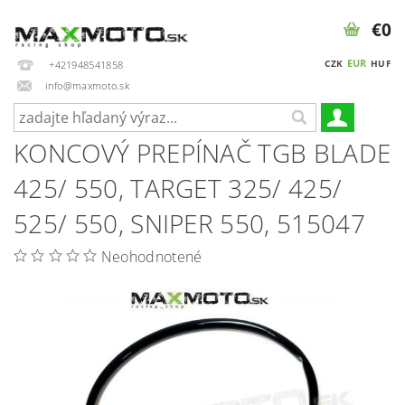
€0
EUR
CZK
HUF
+421948541858
info@maxmoto.sk
KONCOVÝ PREPÍNAČ TGB BLADE
425/ 550, TARGET 325/ 425/
525/ 550, SNIPER 550, 515047
Neohodnotené