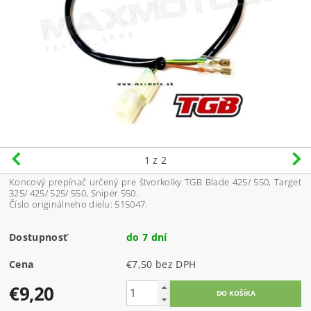
1
z 2
Koncový prepínač určený pre štvorkolky TGB Blade 425/ 550, Target
325/ 425/ 525/ 550, Sniper 550.
Číslo originálneho dielu: 515047.
Dostupnosť
do 7 dní
Cena
€7,50 bez DPH
€9,20