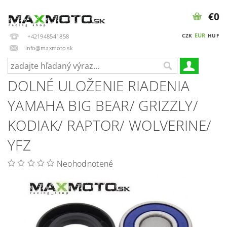
€0
EUR
CZK
HUF
+421948541858
info@maxmoto.sk
DOLNÉ ULOŽENIE RIADENIA
YAMAHA BIG BEAR/ GRIZZLY/
KODIAK/ RAPTOR/ WOLVERINE/
YFZ
Neohodnotené