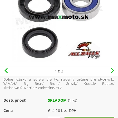
1
z 2
Dolné ložisko a guferá pre tyč riadenia určené pre štvorkolky
YAMAHA Big Bear/ Bruin/ Grizzly/ Kodiak/ Raptor/
Timberwolf/ Warrior/ Wolverine/ YFZ.
Dostupnosť
SKLADOM
(1 ks)
Cena
€14,20 bez DPH