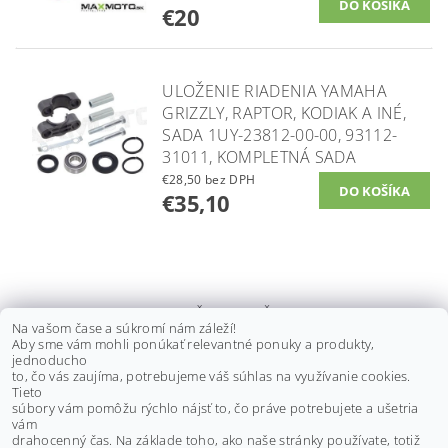
€20
ULOŽENIE RIADENIA YAMAHA
GRIZZLY, RAPTOR, KODIAK A INÉ,
SADA 1UY-23812-00-00, 93112-
31011, KOMPLETNÁ SADA
€28,50 bez DPH
€35,10
ULOŽENIE TYČE RIADENIA
Na vašom čase a súkromí nám záleží!
YAMAHA GRIZZLY 700/660,
Aby sme vám mohli ponúkať relevantné ponuky a produkty,
RAPTOR 700, YFZ450
jednoducho
to, čo vás zaujíma, potrebujeme váš súhlas na využívanie cookies.
€22,80 bez DPH
Tieto
€28
súbory vám pomôžu rýchlo nájsť to, čo práve potrebujete a ušetria
vám
drahocenný čas. Na základe toho, ako naše stránky používate, totiž