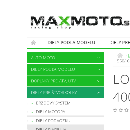
DIELY PODĽA MODELU
DIELY PR
OBCHODNÉ PODMIENKY
KONTAKTY
AUTO MOTO
550/ 6
DIELY PODĽA MODELU
LO
DOPLNKY PRE ATV, UTV
40
DIELY PRE ŠTVORKOLKY
BRZDOVÝ SYSTÉM
DIELY MOTORA
DIELY PODVOZKU
DIELY RIADENIA