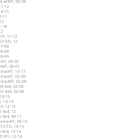
4 w/MT, 05-06
11-12
14-15
0-11
12
1-18
12
EFI, 11-12
GT EFI, 12
97-98
96-98
98-99
/AT, 00-02
/MT, 00-01
x4 w/AT, 13-17
x4 w/AT, 02-09
x4 w/MT, 02-09
BX 4x4, 02-06
RV 4x4, 03-08
13-15
I, 13-14
x4, 12-13
I 4x4, 12
S 4x4, 09-11
x4 w/AT, 09-13
T/LTD, 14-15
I 4x4, 13-14
D EFI, 12-14