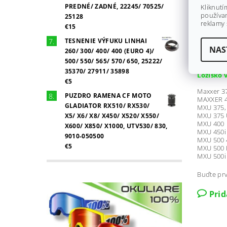
Alterra 55
PREDNÉ/ ZADNÉ, 22245/ 70525/
Kliknutí
Alterra 70
používan
25128
Alterra T
reklamy 
Alterra T
€15
Alterra T
TESNENIE VÝFUKU LINHAI
H2 MUDPR
NAS
H2 THUND
260/ 300/ 400/ 400 (EURO 4)/
500/ 550/ 565/ 570/ 650, 25222/
35370/ 27911/ 35898
Ložisko 
€5
Maxxer 37
PUZDRO RAMENA CF MOTO
MAXXER 4
GLADIATOR RX510/ RX530/
MXU 375,
MXU 375 U
X5/ X6/ X8/ X450/ X520/ X550/
MXU 400
X600/ X850/ X1000, UTV530/ 830,
MXU 450i
9010-050500
MXU 500
€5
MXU 500 I
MXU 500i
Buďte prv
Pri