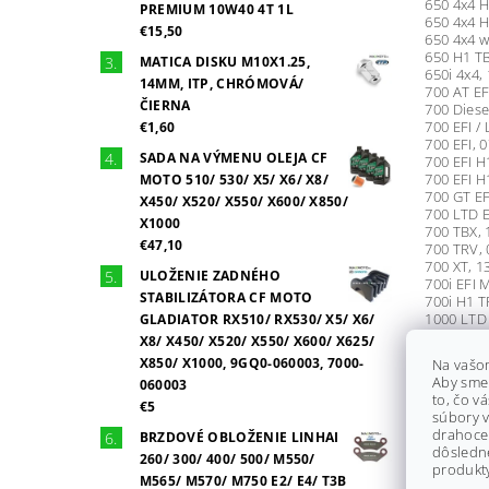
650 4x4 H
PREMIUM 10W40 4T 1L
650 4x4 
€15,50
650 4x4 w
650 H1 TB
MATICA DISKU M10X1.25,
650i 4x4,
14MM, ITP, CHRÓMOVÁ/
700 AT EF
ČIERNA
700 Diese
700 EFI /
€1,60
700 EFI, 
SADA NA VÝMENU OLEJA CF
700 EFI H
700 EFI 
MOTO 510/ 530/ X5/ X6/ X8/
700 GT EF
X450/ X520/ X550/ X600/ X850/
700 LTD E
X1000
700 TBX, 
€47,10
700 TRV, 
700 XT, 1
ULOŽENIE ZADNÉHO
700i EFI 
STABILIZÁTORA CF MOTO
700i H1 T
1000 LTD
GLADIATOR RX510/ RX530/ X5/ X6/
1000 TRV 
X8/ X450/ X520/ X550/ X600/ X625/
1000 TRV 
X850/ X1000, 9GQ0-060003, 7000-
Na vašo
1000 TRV
Aby sme
060003
1000 XT, 
to, čo v
1000i GT,
€5
súbory v
1000i LT
drahocen
BRZDOVÉ OBLOŽENIE LINHAI
Alterra 4
dôsledn
Alterra 45
260/ 300/ 400/ 500/ M550/
produkty
Alterra 5
M565/ M570/ M750 E2/ E4/ T3B