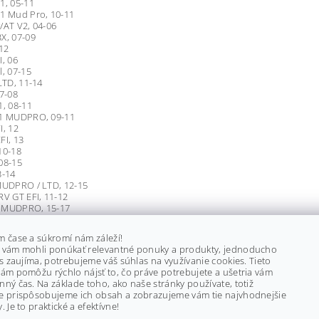
1, 05-11
H1 Mud Pro, 10-11
/AT V2, 04-06
X, 07-09
 12
I, 06
l, 07-15
 LTD, 11-14
07-08
1, 08-11
H1 MUDPRO, 09-11
I, 12
FI, 13
10-18
08-15
3-14
MUDPRO / LTD, 12-15
RV GT EFI, 11-12
 MUDPRO, 15-17
/ Cruiser, 09-12
13, 1000 TRV GT, 12
m čase a súkromí nám záleží!
 XT/LTD, 15
 vám mohli ponúkať relevantné ponuky a produkty, jednoducho
13-17
ás zaujíma, potrebujeme váš súhlas na využívanie cookies. Tieto
 12
ám pomôžu rýchlo nájsť to, čo práve potrebujete a ušetria vám
D EFI MUDPRO, 12-14
ný čas. Na základe toho, ako naše stránky používate, totiž
00, 16-17
e prispôsobujeme ich obsah a zobrazujeme vám tie najvhodnejšie
0, 16
. Je to praktické a efektívne!
00, 17-18