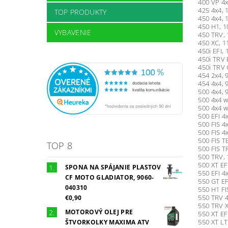
400 VP 4x
425 4x4, 
TOP PRODUKTY
450 4x4, 
450 H1, 1
VYBAVENIE
450 TRV, 
450 XC, 1
450i EFI, 
450i TRV 
450i TRV 
454 2x4, 
454 4x4, 
500 4x4, 
500 4x4 w
500 4x4 w
500 EFI 4
500 FIS 4
500 FIS 4
500 FIS T
TOP 8
500 FIS T
500 TRV, 
500 XT EF
SPONA NA SPÁJANIE PLASTOV
550 EFI 4
CF MOTO GLADIATOR, 9060-
550 GT EF
040310
550 H1 FI
550 TRV 4
€0,90
550 TRV X
MOTOROVÝ OLEJ PRE
550 XT EF
550 XT LT
ŠTVORKOLKY MAXIMA ATV