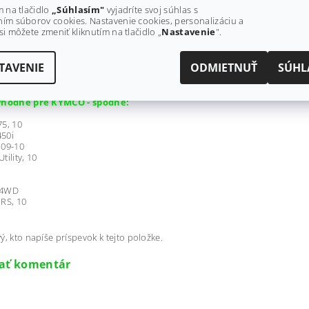
0, 16
m na tlačidlo
„Súhlasím"
vyjadríte svoj súhlas s
0, 16
ím súborov cookies. Nastavenie cookies, personalizáciu a
RV 1000 XT, 17
si môžete zmeniť kliknutím na tlačidlo „
Nastavenie
".
RV 500, 17
RV 700 XT EPS, 17
O, 10-11
TAVENIE
ODMIETNUŤ
SÚHL
ERCAT, 08-11
vhodné pre KYMCO - spodné:
5, 10
50i
 09-10
tility, 10
 4WD
RS, 10
ý, kto napíše príspevok k tejto položke.
dať komentár