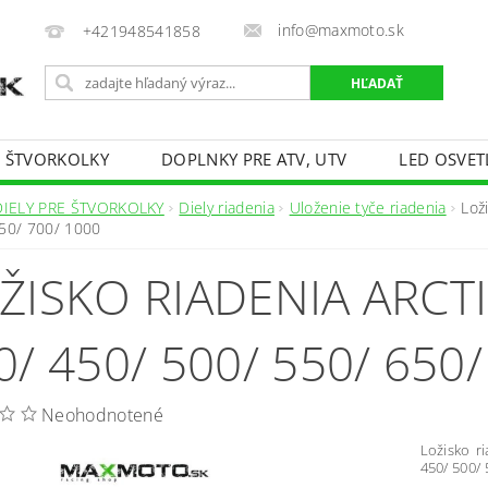
info@maxmoto.sk
+421948541858
E ŠTVORKOLKY
DOPLNKY PRE ATV, UTV
LED OSVET
DIELY PRE ŠTVORKOLKY
Diely riadenia
Uloženie tyče riadenia
Lož
50/ 700/ 1000
ŽISKO RIADENIA ARCTI
0/ 450/ 500/ 550/ 650/
Neohodnotené
Ložisko r
450/ 500/