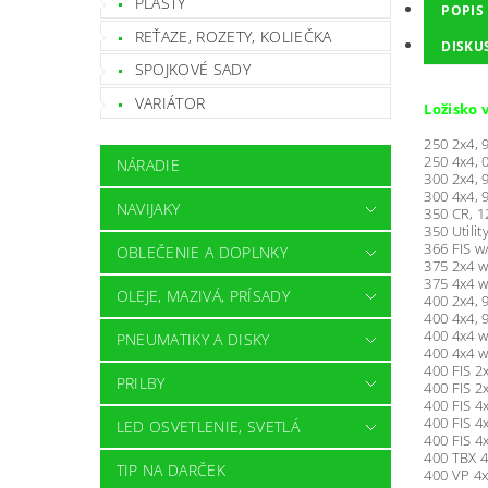
PLASTY
POPIS
REŤAZE, ROZETY, KOLIEČKA
DISKU
SPOJKOVÉ SADY
VARIÁTOR
Ložisko 
250 2x4, 
250 4x4, 
NÁRADIE
300 2x4, 
300 4x4, 
NAVIJAKY
350 CR, 1
350 Utilit
366 FIS w
OBLEČENIE A DOPLNKY
375 2x4 w
375 4x4 w
OLEJE, MAZIVÁ, PRÍSADY
400 2x4, 
400 4x4, 
400 4x4 w
PNEUMATIKY A DISKY
400 4x4 w
400 FIS 2
PRILBY
400 FIS 2
400 FIS 4
400 FIS 4
LED OSVETLENIE, SVETLÁ
400 FIS 4
400 TBX 4
TIP NA DARČEK
400 VP 4x