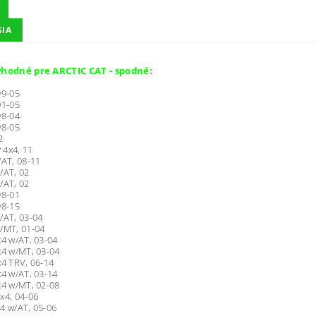
SIA
vhodné pre ARCTIC CAT - spodné:
99-05
01-05
98-04
98-05
2
y 4x4, 11
/AT, 08-11
/AT, 02
/AT, 02
98-01
98-15
/AT, 03-04
/MT, 01-04
x4 w/AT, 03-04
x4 w/MT, 03-04
x4 TRV, 06-14
x4 w/AT, 03-14
x4 w/MT, 02-08
x4, 04-06
4 w/AT, 05-06