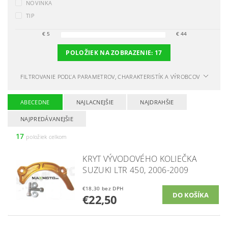
NOVINKA
TIP
€
5
€
44
POLOŽIEK NA ZOBRAZENIE:
17
FILTROVANIE PODĽA PARAMETROV, CHARAKTERISTÍK A VÝROBCOV
ABECEDNE
NAJLACNEJŠIE
NAJDRAHŠIE
NAJPREDÁVANEJŠIE
17
položiek celkom
KRYT VÝVODOVÉHO KOLIEČKA
SUZUKI LTR 450, 2006-2009
€18,30 bez DPH
€22,50