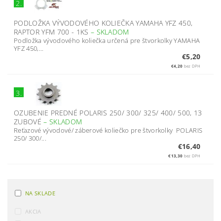
2.
PODLOŽKA VÝVODOVÉHO KOLIEČKA YAMAHA YFZ 450,
RAPTOR YFM 700 - 1KS
–
SKLADOM
Podložka vývodového koliečka určená pre štvorkolky YAMAHA
YFZ 450,...
€5,20
€4,20
bez DPH
3.
OZUBENIE PREDNÉ POLARIS 250/ 300/ 325/ 400/ 500, 13
ZUBOVÉ
–
SKLADOM
Reťazové vývodové/ záberové koliečko pre štvorkolky POLARIS
250/ 300/...
€16,40
€13,30
bez DPH
NA SKLADE
AKCIA