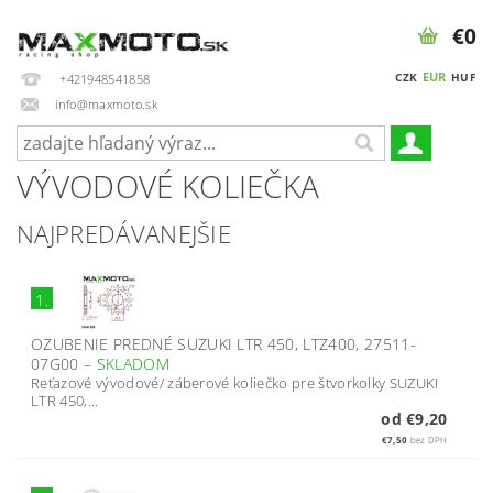
€0
EUR
CZK
HUF
+421948541858
info@maxmoto.sk
VÝVODOVÉ KOLIEČKA
NAJPREDÁVANEJŠIE
1.
OZUBENIE PREDNÉ SUZUKI LTR 450, LTZ400, 27511-
07G00
–
SKLADOM
Reťazové vývodové/ záberové koliečko pre štvorkolky SUZUKI
LTR 450,...
od €9,20
€7,50
bez DPH