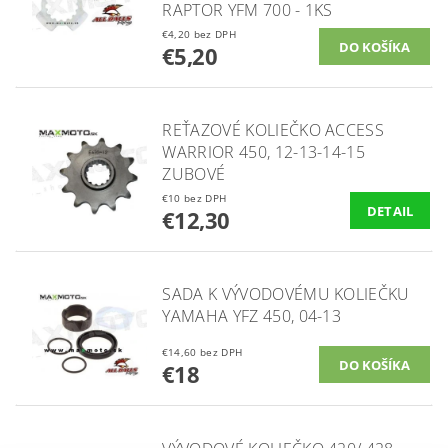
RAPTOR YFM 700 - 1KS
€4,20 bez DPH
€5,20
REŤAZOVÉ KOLIEČKO ACCESS
WARRIOR 450, 12-13-14-15
ZUBOVÉ
€10 bez DPH
DETAIL
€12,30
SADA K VÝVODOVÉMU KOLIEČKU
YAMAHA YFZ 450, 04-13
€14,60 bez DPH
€18