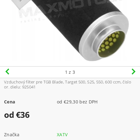
1
z 3
Vzduchový filter pre TGB Blade, Target 500, 525, 550, 600 ccm, čislo
or. dielu: 925041
Cena
od €29,30 bez DPH
od €36
Značka
XATV