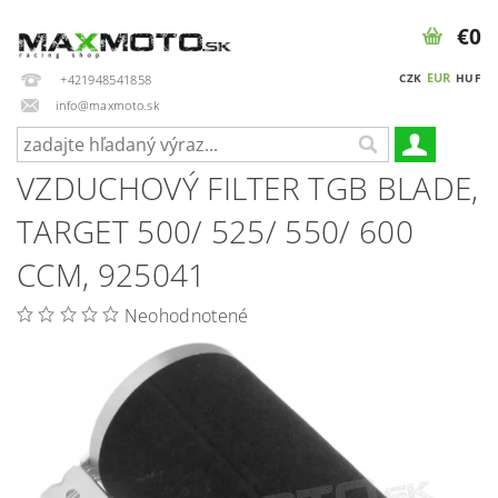
€0
EUR
CZK
HUF
+421948541858
info@maxmoto.sk
VZDUCHOVÝ FILTER TGB BLADE,
TARGET 500/ 525/ 550/ 600
CCM, 925041
Neohodnotené