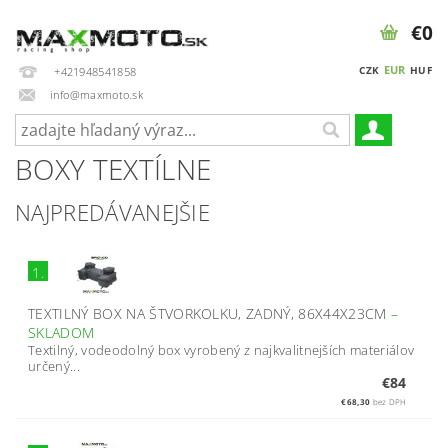
€0
EUR
CZK
HUF
+421948541858
info@maxmoto.sk
BOXY TEXTÍLNE
NAJPREDÁVANEJŠIE
1.
TEXTILNÝ BOX NA ŠTVORKOLKU, ZADNÝ, 86X44X23CM
–
SKLADOM
Textilný, vodeodolný box vyrobený z najkvalitnejších materiálov
určený...
€84
€68,30
bez DPH