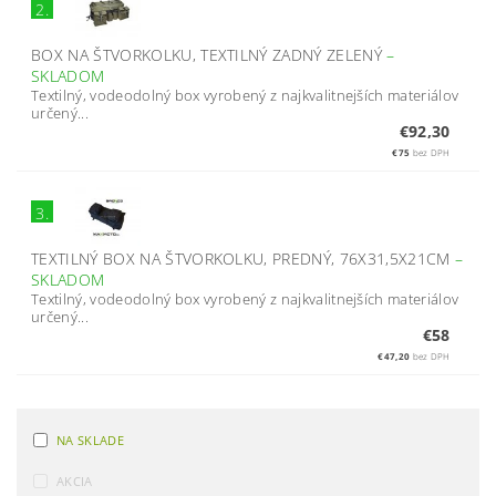
2.
BOX NA ŠTVORKOLKU, TEXTILNÝ ZADNÝ ZELENÝ
–
SKLADOM
Textilný, vodeodolný box vyrobený z najkvalitnejších materiálov
určený...
€92,30
€75
bez DPH
3.
TEXTILNÝ BOX NA ŠTVORKOLKU, PREDNÝ, 76X31,5X21CM
–
SKLADOM
Textilný, vodeodolný box vyrobený z najkvalitnejších materiálov
určený...
€58
€47,20
bez DPH
NA SKLADE
AKCIA