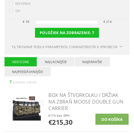
NOVINKA
TIP
€
39
€
216
POLOŽIEK NA ZOBRAZENIE:
7
FILTROVANIE PODĽA PARAMETROV, CHARAKTERISTÍK A VÝROBCOV
ABECEDNE
NAJLACNEJŠIE
NAJDRAHŠIE
NAJPREDÁVANEJŠIE
7
položiek celkom
BOX NA ŠTVORKOLKU / DRŽIAK
NA ZBRAŇ MOOSE DOUBLE GUN
CARRIER
€175 bez DPH
€215,30