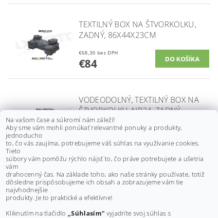
TEXTILNÝ BOX NA ŠTVORKOLKU,
ZADNÝ, 86X44X23CM
€68,30 bez DPH
€84
VODEODOLNÝ, TEXTILNÝ BOX NA
ŠTVORKOLKU AIR24, ZADNÝ
Na vašom čase a súkromí nám záleží!
Aby sme vám mohli ponúkať relevantné ponuky a produkty,
€61,70 bez DPH
DETAIL
jednoducho
€75,90
to, čo vás zaujíma, potrebujeme váš súhlas na využívanie cookies.
Tieto
súbory vám pomôžu rýchlo nájsť to, čo práve potrebujete a ušetria
vám
VODOTESNÁ ĽADVINKA
drahocenný čas. Na základe toho, ako naše stránky používate, totiž
dôsledne prispôsobujeme ich obsah a zobrazujeme vám tie
FINNTRAIL
najvhodnejšie
produkty. Je to praktické a efektívne!
€31,70 bez DPH
DETAIL
€39
Kliknutím na tlačidlo
„Súhlasím"
vyjadríte svoj súhlas s