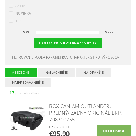
AKCIA
NOVINKA
TIP
€
95
€
335
POLOŽIEK NA ZOBRAZENIE:
17
FILTROVANIE PODĽA PARAMETROV, CHARAKTERISTÍK A VÝROBCOV
ABECEDNE
NAJLACNEJŠIE
NAJDRAHŠIE
NAJPREDÁVANEJŠIE
17
položiek celkom
BOX CAN-AM OUTLANDER,
PREDNÝ/ ZADNÝ ORIGINÁL BRP,
708200255
€78 bez DPH
€95,90