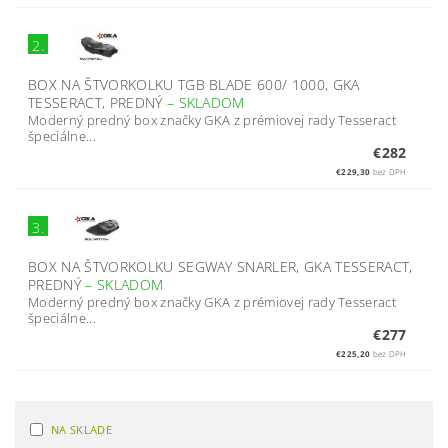
2.
BOX NA ŠTVORKOLKU TGB BLADE 600/ 1000, GKA
TESSERACT, PREDNÝ
–
SKLADOM
Moderný predný box značky GKA z prémiovej rady Tesseract
špeciálne...
€282
€229,30
bez DPH
3.
BOX NA ŠTVORKOLKU SEGWAY SNARLER, GKA TESSERACT,
PREDNÝ
–
SKLADOM
Moderný predný box značky GKA z prémiovej rady Tesseract
špeciálne...
€277
€225,20
bez DPH
NA SKLADE