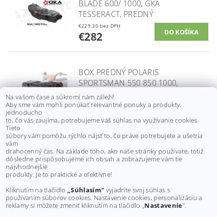
BLADE 600/ 1000, GKA
TESSERACT, PREDNÝ
€229,30 bez DPH
€282
BOX PREDNÝ POLARIS
SPORTSMAN 550 850 1000,
5437762
Na vašom čase a súkromí nám záleží!
Aby sme vám mohli ponúkať relevantné ponuky a produkty,
€202,40 bez DPH
jednoducho
€249
to, čo vás zaujíma, potrebujeme váš súhlas na využívanie cookies.
Tieto
súbory vám pomôžu rýchlo nájsť to, čo práve potrebujete a ušetria
vám
BOX PREDNÝ SIKKIA ATV BOX
drahocenný čas. Na základe toho, ako naše stránky používate, totiž
dôsledne prispôsobujeme ich obsah a zobrazujeme vám tie
6600, 66L, 88 (74) X 42 X 24CM
najvhodnejšie
produkty. Je to praktické a efektívne!
€175 bez DPH
€215,30
Kliknutím na tlačidlo
„Súhlasím"
vyjadríte svoj súhlas s
používaním súborov cookies. Nastavenie cookies, personalizáciu a
reklamy si môžete zmeniť kliknutím na tlačidlo „
Nastavenie
".