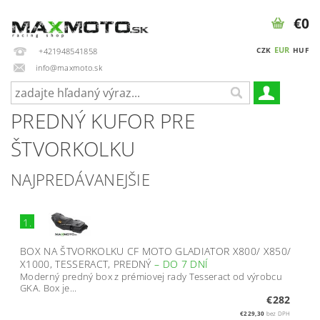
€0
EUR
CZK
HUF
+421948541858
info@maxmoto.sk
PREDNÝ KUFOR PRE
ŠTVORKOLKU
NAJPREDÁVANEJŠIE
1.
BOX NA ŠTVORKOLKU CF MOTO GLADIATOR X800/ X850/
X1000, TESSERACT, PREDNÝ
–
DO 7 DNÍ
Moderný predný box z prémiovej rady Tesseract od výrobcu
GKA. Box je...
€282
€229,30
bez DPH