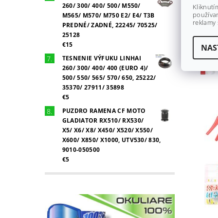
260/ 300/ 400/ 500/ M550/
Kliknutí
používan
M565/ M570/ M750 E2/ E4/ T3B
reklamy 
PREDNÉ/ ZADNÉ, 22245/ 70525/
25128
€15
NAS
TESNENIE VÝFUKU LINHAI
260/ 300/ 400/ 400 (EURO 4)/
500/ 550/ 565/ 570/ 650, 25222/
35370/ 27911/ 35898
€5
PUZDRO RAMENA CF MOTO
GLADIATOR RX510/ RX530/
X5/ X6/ X8/ X450/ X520/ X550/
X600/ X850/ X1000, UTV530/ 830,
9010-050500
€5