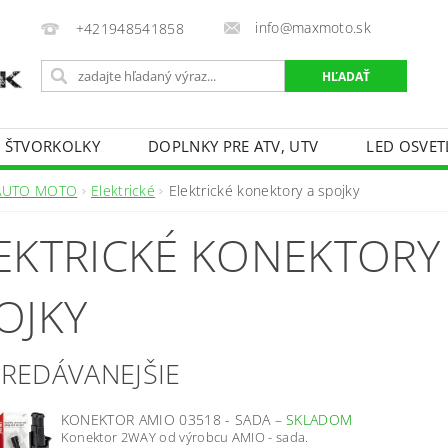
info@maxmoto.sk
+421948541858
E ŠTVORKOLKY
DOPLNKY PRE ATV, UTV
LED OSVET
AUTO MOTO
Elektrické
Elektrické konektory a spojky
EKTRICKÉ KONEKTORY
OJKY
PREDÁVANEJŠIE
KONEKTOR AMIO 03518 - SADA
–
SKLADOM
Konektor 2WAY od výrobcu AMIO - sada.