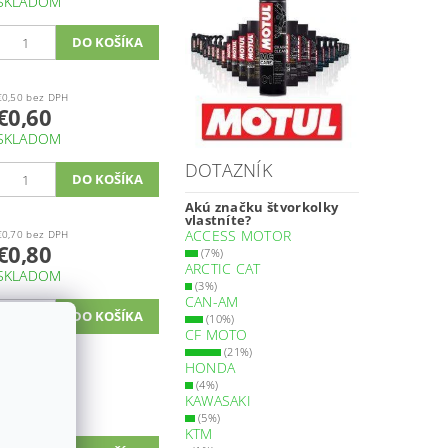
SKLADOM
€0,50 bez DPH
€0,60
SKLADOM
DOTAZNÍK
Akú značku štvorkolky
vlastníte?
ACCESS MOTOR
€0,70 bez DPH
€0,80
(7%)
ARCTIC CAT
SKLADOM
(3%)
CAN-AM
(10%)
CF MOTO
(21%)
HONDA
€0,80 bez DPH
€1
(4%)
KAWASAKI
SKLADOM
(5%)
KTM