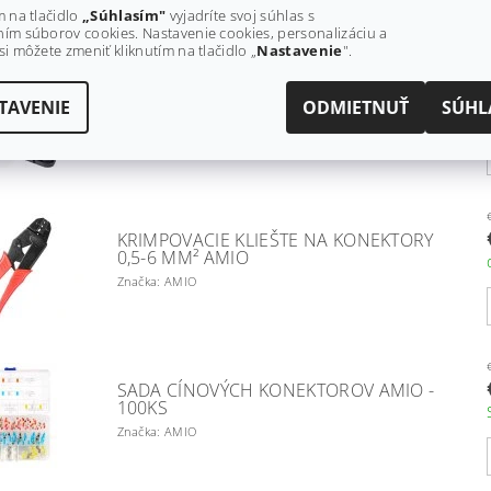
m na tlačidlo
„Súhlasím"
vyjadríte svoj súhlas s
ím súborov cookies. Nastavenie cookies, personalizáciu a
si môžete zmeniť kliknutím na tlačidlo „
Nastavenie
".
KONEKTOR AMIO 03520 - SADA
TAVENIE
ODMIETNUŤ
SÚHL
Značka: AMIO
KRIMPOVACIE KLIEŠTE NA KONEKTORY
0,5-6 MM² AMIO
Značka: AMIO
SADA CÍNOVÝCH KONEKTOROV AMIO -
100KS
Značka: AMIO