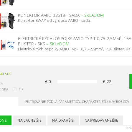
KONEKTOR AMIO 03519 - SADA
–
SKLADOM
Konektor 3WAY od výrobcu AMIO - sada.
ELEKTRICKÉ RÝCHLOSPOJKY AMIO TYP-T 0,75-2,5MM², 15A
BLISTER - 5KS
–
SKLADOM
Elektrické rýchlospojky AMIO Typ-T 0,75-2,5mm², 15A Blister. Bale
SKLADE
€
0
€
22
IA
INKA
TIP
FILTROVANIE PODĽA PARAMETROV, CHARAKTERISTÍK A VÝROBCOV
DNE
NAJLACNEJŠIE
NAJDRAHŠIE
NAJPREDÁVANEJŠIE
Str