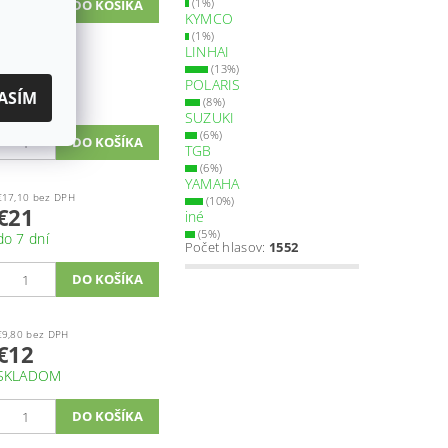
(1%)
KYMCO
(1%)
LINHAI
€1,10 bez DPH
(13%)
€1,30
POLARIS
ASÍM
do 7 dní
(8%)
SUZUKI
(6%)
TGB
(6%)
YAMAHA
€17,10 bez DPH
(10%)
€21
iné
(5%)
do 7 dní
Počet hlasov:
1552
€9,80 bez DPH
€12
SKLADOM