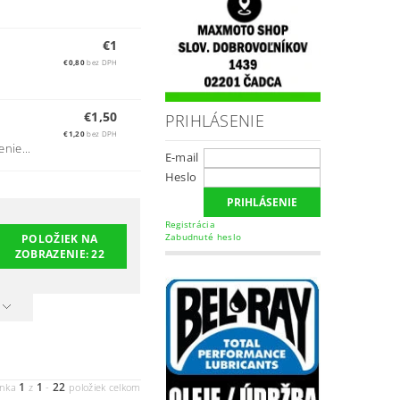
€1
€0,80
bez DPH
€1,50
PRIHLÁSENIE
€1,20
bez DPH
nie...
E-mail
Heslo
Registrácia
Zabudnuté heslo
POLOŽIEK NA
ZOBRAZENIE:
22
1
1
22
ánka
z
-
položiek celkom