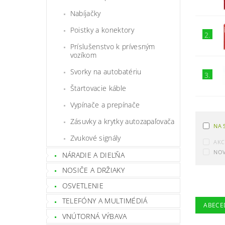
Nabíjačky
Poistky a konektory
2.
Príslušenstvo k prívesným
vozíkom
Svorky na autobatériu
3.
Štartovacie káble
Vypínače a prepínače
Zásuvky a krytky autozapaľovača
NA 
Zvukové signály
AKC
NOV
NÁRADIE A DIEĽŇA
NOSIČE A DRŽIAKY
OSVETLENIE
TELEFÓNY A MULTIMÉDIÁ
ABECE
VNÚTORNÁ VÝBAVA