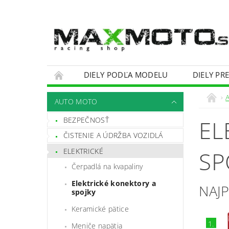
DIELY PODĽA MODELU
DIELY PR
OBCHODNÉ PODMIENKY
KONTAKTY
AUTO MOTO
BEZPEČNOSŤ
EL
ČISTENIE A ÚDRŽBA VOZIDLÁ
ELEKTRICKÉ
SP
Čerpadlá na kvapaliny
Elektrické konektory a
NAJ
spojky
Keramické pätice
1.
Meniče napätia