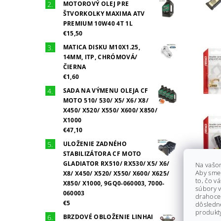
MOTOROVÝ OLEJ PRE
ŠTVORKOLKY MAXIMA ATV
PREMIUM 10W40 4T 1L
€15,50
MATICA DISKU M10X1.25,
14MM, ITP, CHRÓMOVÁ/
ČIERNA
€1,60
SADA NA VÝMENU OLEJA CF
MOTO 510/ 530/ X5/ X6/ X8/
X450/ X520/ X550/ X600/ X850/
X1000
€47,10
ULOŽENIE ZADNÉHO
STABILIZÁTORA CF MOTO
GLADIATOR RX510/ RX530/ X5/ X6/
Na vašo
Aby sme
X8/ X450/ X520/ X550/ X600/ X625/
to, čo v
X850/ X1000, 9GQ0-060003, 7000-
súbory v
060003
drahocen
€5
dôsledn
produkty
BRZDOVÉ OBLOŽENIE LINHAI