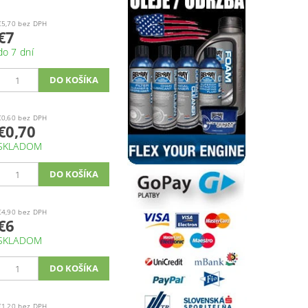
€5,70 bez DPH
€7
do 7 dní
€0,60 bez DPH
€0,70
SKLADOM
€4,90 bez DPH
€6
SKLADOM
€1,20 bez DPH