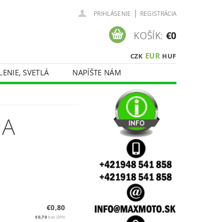
|
PRIHLÁSENIE
REGISTRÁCIA
KOŠÍK:
€0
EUR
CZK
HUF
LENIE, SVETLÁ
NAPÍŠTE NÁM
 A
€0,80
€0,70
bez DPH