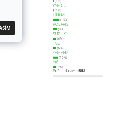
(1%)
KYMCO
(1%)
LINHAI
(13%)
POLARIS
ASÍM
(8%)
SUZUKI
(6%)
TGB
(6%)
YAMAHA
(10%)
iné
(5%)
Počet hlasov:
1552