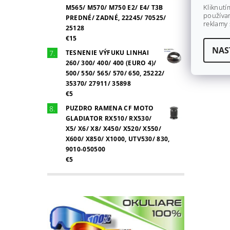
Kliknutí
M565/ M570/ M750 E2/ E4/ T3B
používan
PREDNÉ/ ZADNÉ, 22245/ 70525/
reklamy 
25128
€15
NAS
TESNENIE VÝFUKU LINHAI
260/ 300/ 400/ 400 (EURO 4)/
500/ 550/ 565/ 570/ 650, 25222/
35370/ 27911/ 35898
€5
PUZDRO RAMENA CF MOTO
GLADIATOR RX510/ RX530/
X5/ X6/ X8/ X450/ X520/ X550/
X600/ X850/ X1000, UTV530/ 830,
9010-050500
€5