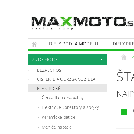
DIELY PODĽA MODELU
DIELY PR
OBCHODNÉ PODMIENKY
KONTAKTY
AUTO MOTO
BEZPEČNOSŤ
ŠT
ČISTENIE A ÚDRŽBA VOZIDLÁ
ELEKTRICKÉ
NAJ
Čerpadlá na kvapaliny
Elektrické konektory a spojky
1.
Keramické pätice
Meniče napätia