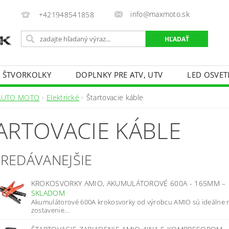
info@maxmoto.sk
+421948541858
E ŠTVORKOLKY
DOPLNKY PRE ATV, UTV
LED OSVET
AUTO MOTO
Elektrické
Štartovacie káble
ARTOVACIE KÁBLE
PREDÁVANEJŠIE
KROKOSVORKY AMIO, AKUMULÁTOROVÉ 600A - 165MM
–
SKLADOM
Akumulátorové 600A krokosvorky od výrobcu AMIO sú ideálne 
zostavenie...