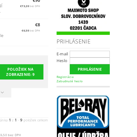
€90
Í
€73,20
bez DPH
.
€8
€6,50
bez DPH
le
PRIHLÁSENIE
E-mail
Heslo
POLOŽIEK NA
ZOBRAZENIE:
9
Registrácia
Zabudnuté heslo
1
1
9
ránka
z
-
položiek celkom
€6,50 bez DPH