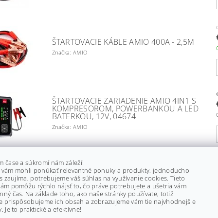
ŠTARTOVACIE KÁBLE AMIO 400A - 2,5M
Značka: AMIO
ŠTARTOVACIE ZARIADENIE AMIO 4IN1 S
KOMPRESOROM, POWERBANKOU A LED
BATERKOU, 12V, 04674
Značka: AMIO
St
m čase a súkromí nám záleží!
 vám mohli ponúkať relevantné ponuky a produkty, jednoducho
ás zaujíma, potrebujeme váš súhlas na využívanie cookies. Tieto
ám pomôžu rýchlo nájsť to, čo práve potrebujete a ušetria vám
ný čas. Na základe toho, ako naše stránky používate, totiž
e prispôsobujeme ich obsah a zobrazujeme vám tie najvhodnejšie
. Je to praktické a efektívne!