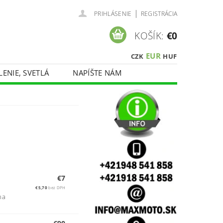
|
PRIHLÁSENIE
REGISTRÁCIA
KOŠÍK:
€0
EUR
CZK
HUF
LENIE, SVETLÁ
NAPÍŠTE NÁM
€7
€5,70
bez DPH
na