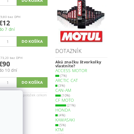
€9,80 bez DPH
€12
do 7 dní
DOTAZNÍK
€73,20 bez DPH
€90
Akú značku štvorkolky
vlastníte?
do 10 dní
ACCESS MOTOR
(7%)
ARCTIC CAT
(3%)
CAN-AM
1
1
9
ránka
z
-
položiek celkom
(10%)
CF MOTO
(21%)
HONDA
(4%)
KAWASAKI
(5%)
KTM