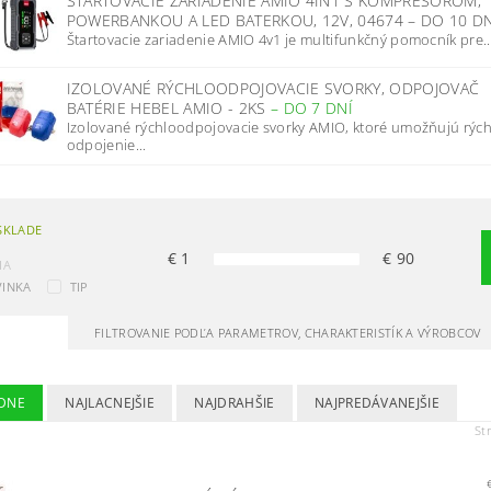
ŠTARTOVACIE ZARIADENIE AMIO 4IN1 S KOMPRESOROM,
POWERBANKOU A LED BATERKOU, 12V, 04674
–
DO 10 DN
Štartovacie zariadenie AMIO 4v1 je multifunkčný pomocník pre..
IZOLOVANÉ RÝCHLOODPOJOVACIE SVORKY, ODPOJOVAČ
BATÉRIE HEBEL AMIO - 2KS
–
DO 7 DNÍ
Izolované rýchloodpojovacie svorky AMIO, ktoré umožňujú rých
odpojenie...
SKLADE
€
1
€
90
IA
INKA
TIP
FILTROVANIE PODĽA PARAMETROV, CHARAKTERISTÍK A VÝROBCOV
DNE
NAJLACNEJŠIE
NAJDRAHŠIE
NAJPREDÁVANEJŠIE
St