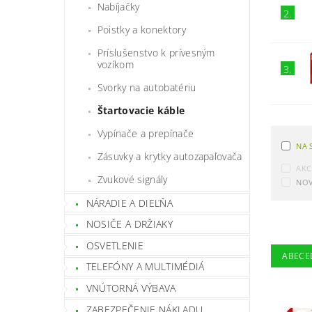
Nabíjačky
2.
Poistky a konektory
Príslušenstvo k prívesným
vozíkom
3.
Svorky na autobatériu
Štartovacie káble
Vypínače a prepínače
NA 
Zásuvky a krytky autozapaľovača
AKC
Zvukové signály
NOV
NÁRADIE A DIEĽŇA
NOSIČE A DRŽIAKY
OSVETLENIE
ABECE
TELEFÓNY A MULTIMÉDIÁ
VNÚTORNÁ VÝBAVA
ZABEZPEČENIE NÁKLADU