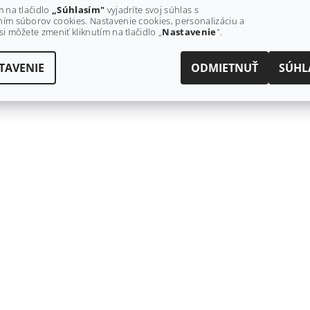
m na tlačidlo
„Súhlasím"
vyjadríte svoj súhlas s
ím súborov cookies. Nastavenie cookies, personalizáciu a
si môžete zmeniť kliknutím na tlačidlo „
Nastavenie
".
TAVENIE
ODMIETNUŤ
SÚHL