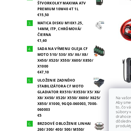
ŠTVORKOLKY MAXIMA ATV
PREMIUM 10W40 4T 1L
€15,50
MATICA DISKU M10X1.25,
14MM, ITP, CHRÓMOVÁ/
ČIERNA
€1,60
SADA NA VÝMENU OLEJA CF
MOTO 510/ 530/ X5/ X6/ X8/
X450/ X520/ X550/ X600/ X850/
X1000
€47,10
ULOŽENIE ZADNÉHO
STABILIZÁTORA CF MOTO
GLADIATOR RX510/ RX530/ X5/ X6/
Na vašo
X8/ X450/ X520/ X550/ X600/ X625/
Aby sme
X850/ X1000, 9GQ0-060003, 7000-
to, čo v
060003
súbory v
€5
drahocen
dôsledn
BRZDOVÉ OBLOŽENIE LINHAI
produkty
260/ 300/ 400/ 500/ M550/