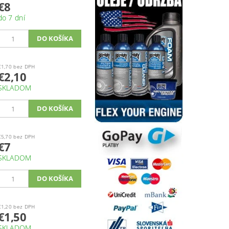
€8
do 7 dní
€1,70 bez DPH
€2,10
SKLADOM
€5,70 bez DPH
€7
SKLADOM
€1,20 bez DPH
€1,50
SKLADOM