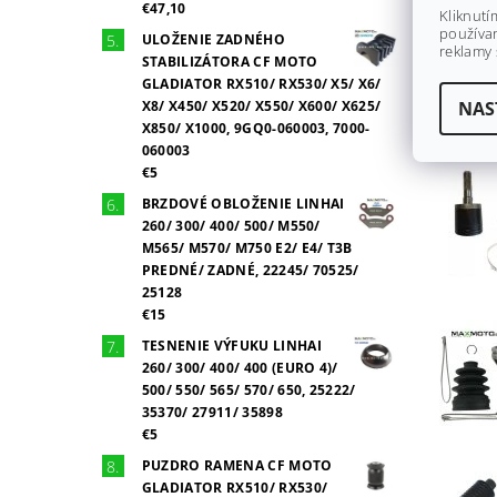
€47,10
Kliknutí
používan
ULOŽENIE ZADNÉHO
reklamy 
STABILIZÁTORA CF MOTO
GLADIATOR RX510/ RX530/ X5/ X6/
X8/ X450/ X520/ X550/ X600/ X625/
NAS
X850/ X1000, 9GQ0-060003, 7000-
060003
€5
BRZDOVÉ OBLOŽENIE LINHAI
260/ 300/ 400/ 500/ M550/
M565/ M570/ M750 E2/ E4/ T3B
PREDNÉ/ ZADNÉ, 22245/ 70525/
25128
€15
TESNENIE VÝFUKU LINHAI
260/ 300/ 400/ 400 (EURO 4)/
500/ 550/ 565/ 570/ 650, 25222/
35370/ 27911/ 35898
€5
PUZDRO RAMENA CF MOTO
GLADIATOR RX510/ RX530/