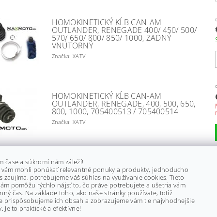
HOMOKINETICKÝ KĹB CAN-AM
OUTLANDER, RENEGADE 400/ 450/ 500/
570/ 650/ 800/ 850/ 1000, ZADNÝ
VNÚTORNÝ
Značka: XATV
HOMOKINETICKÝ KĹB CAN-AM
OUTLANDER, RENEGADE, 400, 500, 650,
800, 1000, 705400513 / 705400514
Značka: XATV
m čase a súkromí nám záleží!
HOMOKINETICKÝ KĹB CAN-AM
 vám mohli ponúkať relevantné ponuky a produkty, jednoducho
OUTLANDER, RENEGADE, COMMANDER,
ás zaujíma, potrebujeme váš súhlas na využívanie cookies. Tieto
MAVERICK, ZADNÝ, G2, 705501776
ám pomôžu rýchlo nájsť to, čo práve potrebujete a ušetria vám
Značka: EPI
ný čas. Na základe toho, ako naše stránky používate, totiž
e prispôsobujeme ich obsah a zobrazujeme vám tie najvhodnejšie
. Je to praktické a efektívne!