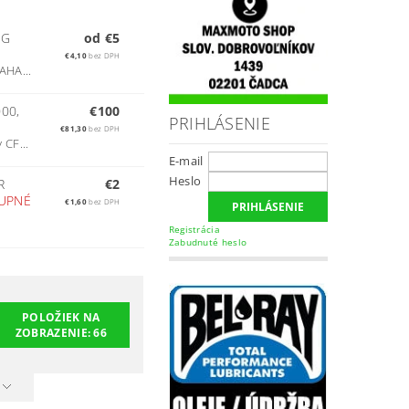
IG
od €5
€4,10
bez DPH
AHA...
00,
€100
PRIHLÁSENIE
€81,30
bez DPH
 CF...
E-mail
Heslo
R
€2
UPNÉ
€1,60
bez DPH
Registrácia
Zabudnuté heslo
POLOŽIEK NA
ZOBRAZENIE:
66