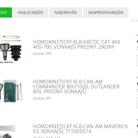
DNE
NAJLACNEJŠIE
NAJDRAHŠIE
NAJPREDÁVANEJŠIE
Str
HOMOKINETICKÝ KĹB ARCTIC CAT 4X4
400-700, VONKAJŠÍ PREDNÝ, ZADNÝ
Značka: EPI
HOMOKINETICKÝ KĹB CAN-AM
COMMANDER 800/1000, OUTLANDER
800. PREDNÝ VONKAJŠÍ
Značka: EPI
HOMOKINETICKÝ KĹB CAN-AM MAVERICK
X3, VONKAJŠÍ, 715900574
Značka: CAN-AM