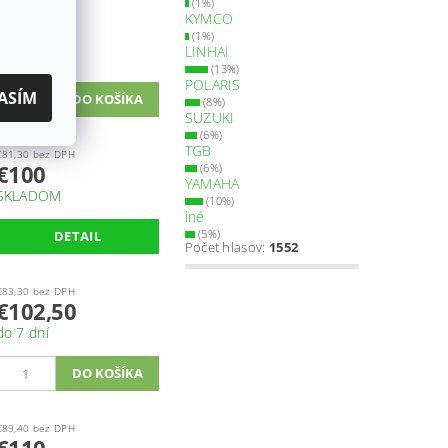
(1%)
KYMCO
€83,30 bez DPH
€102,50
(1%)
LINHAI
SKLADOM
(13%)
POLARIS
ASÍM
(8%)
SUZUKI
(6%)
TGB
€81,30 bez DPH
€100
(6%)
YAMAHA
SKLADOM
(10%)
iné
(5%)
DETAIL
Počet hlasov:
1552
€83,30 bez DPH
€102,50
do 7 dní
€89,40 bez DPH