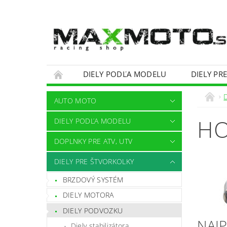
DIELY PODĽA MODELU
DIELY PR
OBCHODNÉ PODMIENKY
KONTAKTY
AUTO MOTO
HO
DIELY PODĽA MODELU
DOPLNKY PRE ATV, UTV
DIELY PRE ŠTVORKOLKY
BRZDOVÝ SYSTÉM
DIELY MOTORA
DIELY PODVOZKU
NAJ
Diely stabilizátora