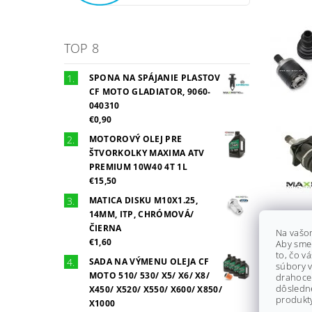
TOP 8
SPONA NA SPÁJANIE PLASTOV
CF MOTO GLADIATOR, 9060-
040310
€0,90
MOTOROVÝ OLEJ PRE
ŠTVORKOLKY MAXIMA ATV
PREMIUM 10W40 4T 1L
€15,50
MATICA DISKU M10X1.25,
14MM, ITP, CHRÓMOVÁ/
ČIERNA
Na vašo
€1,60
Aby sme
to, čo v
SADA NA VÝMENU OLEJA CF
súbory v
MOTO 510/ 530/ X5/ X6/ X8/
drahocen
dôsledn
X450/ X520/ X550/ X600/ X850/
produkty
X1000