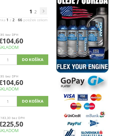
1
2
1
2
66
ánka
z
-
položiek celkom
€85 bez DPH
€104,60
SKLADOM
€85 bez DPH
€104,60
SKLADOM
€183,30 bez DPH
€225,50
SKLADOM