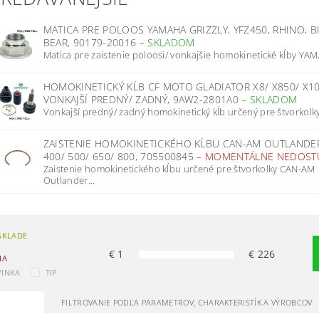
MATICA PRE POLOOS YAMAHA GRIZZLY, YFZ450, RHINO, B
BEAR, 90179-20016
–
SKLADOM
Matica pre zaistenie poloosi/ vonkajšie homokinetické kĺby YAM
HOMOKINETICKÝ KĹB CF MOTO GLADIATOR X8/ X850/ X10
VONKAJŠÍ PREDNÝ/ ZADNÝ, 9AW2-2801A0
–
SKLADOM
Vonkajší predný/ zadný homokinetický kĺb určený pre štvorkolky
ZAISTENIE HOMOKINETICKÉHO KĹBU CAN-AM OUTLANDE
400/ 500/ 650/ 800, 705500845
–
MOMENTÁLNE NEDOST
Zaistenie homokinetického kĺbu určené pre štvorkolky CAN-AM
Outlander...
SKLADE
€
1
€
226
IA
INKA
TIP
FILTROVANIE PODĽA PARAMETROV, CHARAKTERISTÍK A VÝROBCOV