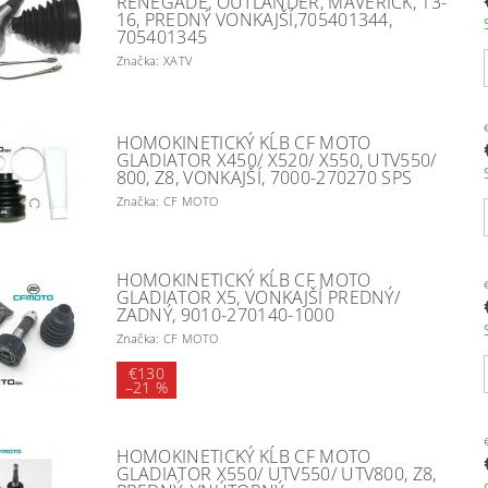
RENEGADE, OUTLANDER, MAVERICK, 13-
16, PREDNÝ VONKAJŠÍ,705401344,
705401345
Značka: XATV
HOMOKINETICKÝ KĹB CF MOTO
GLADIATOR X450/ X520/ X550, UTV550/
800, Z8, VONKAJŠÍ, 7000-270270 SPS
Značka: CF MOTO
HOMOKINETICKÝ KĹB CF MOTO
GLADIATOR X5, VONKAJŠÍ PREDNÝ/
ZADNÝ, 9010-270140-1000
Značka: CF MOTO
€130
–
21 %
HOMOKINETICKÝ KĹB CF MOTO
GLADIATOR X550/ UTV550/ UTV800, Z8,