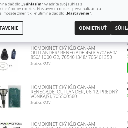
m na tlačidlo
„Súhlasím"
vyjadríte svoj súhlas s
HOMOKINETICKÝ KĹB CAN-AM
ím súborov cookies. Nastavenie cookies, personalizáciu a
OUTLANDER, RENEGADE, COMMANDER,
si môžete zmeniť kliknutím na tlačidlo „
Nastavenie
".
ZADNÝ VONKAJŠÍ, 08-12, WE271173
Značka: EPI
TAVENIE
ODMIETNUŤ
SÚHL
HOMOKINETICKÝ KĹB CAN-AM
OUTLANDER/ RENEGADE 450/ 570/ 650/
850/ 1000 G2, 705401348/ 705401350
Značka: XATV
HOMOKINETICKÝ KĹB CAN-AM
RENEGADE, OUTLANDER, 06-12, PREDNÝ
VONKAJŠÍ, 705500560
Značka: XATV
HOMOKINETICKÝ KĹB CAN-AM