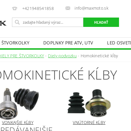
info@maxmoto.sk
+421948541858
E ŠTVORKOLKY
DOPLNKY PRE ATV, UTV
LED OSVET
DIELY PRE ŠTVORKOLKY
Diely podvozku
Homokinetické kĺby
MOKINETICKÉ KĹBY
VONKAJŠIE KĹBY
VNÚTORNÉ KĹBY
PREDÁVANEJŠIE