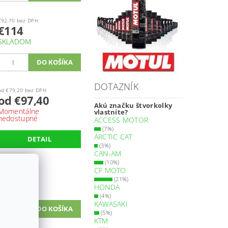
€92,70 bez DPH
€114
SKLADOM
DOTAZNÍK
od €79,20 bez DPH
od €97,40
Akú značku štvorkolky
Momentálne
vlastníte?
nedostupné
ACCESS MOTOR
(7%)
ARCTIC CAT
DETAIL
(3%)
CAN-AM
(10%)
€85,40 bez DPH
CF MOTO
€105
(21%)
HONDA
SKLADOM
(4%)
KAWASAKI
(5%)
KTM