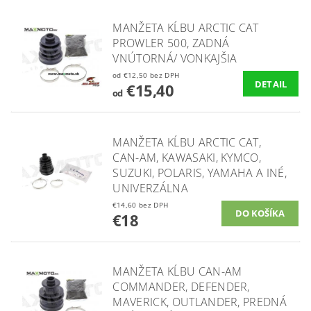
MANŽETA KĹBU ARCTIC CAT
PROWLER 500, ZADNÁ
VNÚTORNÁ/ VONKAJŠIA
od €12,50 bez DPH
DETAIL
€15,40
od
MANŽETA KĹBU ARCTIC CAT,
CAN-AM, KAWASAKI, KYMCO,
SUZUKI, POLARIS, YAMAHA A INÉ,
UNIVERZÁLNA
€14,60 bez DPH
€18
MANŽETA KĹBU CAN-AM
COMMANDER, DEFENDER,
MAVERICK, OUTLANDER, PREDNÁ