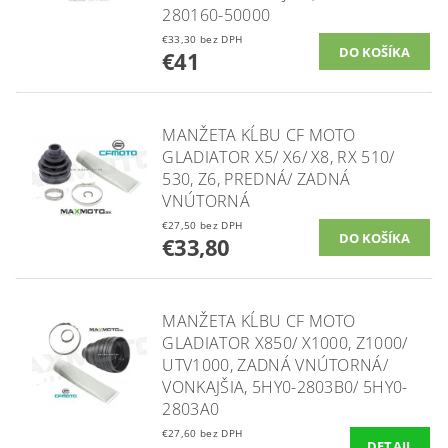
280160-50000
€33,30 bez DPH
€41
MANŽETA KĹBU CF MOTO
GLADIATOR X5/ X6/ X8, RX 510/
530, Z6, PREDNÁ/ ZADNÁ
VNÚTORNÁ
€27,50 bez DPH
€33,80
MANŽETA KĹBU CF MOTO
GLADIATOR X850/ X1000, Z1000/
UTV1000, ZADNÁ VNÚTORNÁ/
VONKAJŠIA, 5HY0-2803B0/ 5HY0-
2803A0
€27,60 bez DPH
DETAIL