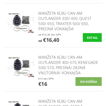
MANŽETA KĹBU CAN-AM
OUTLANDER 330/ 400, QUEST
500/ 650, TRAXTER 500/ 650,
PREDNÁ VONKAJŠIA
od €13,30 bez DPH
DETAIL
€16,40
od
MANŽETA KĹBU CAN-AM
OUTLANDER 400-570, RENEGADE
500/ 570, PREDNÁ/ ZADNÁ
VNÚTORNÁ/ VONKAJŠIA
€13 bez DPH
€16
MANŽETA KĹBU CAN-AM