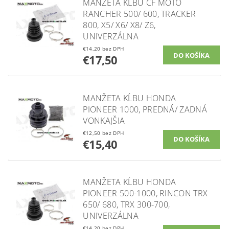
MANŽETA KĹBU CF MOTO
RANCHER 500/ 600, TRACKER
800, X5/ X6/ X8/ Z6,
UNIVERZÁLNA
€14,20 bez DPH
€17,50
MANŽETA KĹBU HONDA
PIONEER 1000, PREDNÁ/ ZADNÁ
VONKAJŠIA
€12,50 bez DPH
€15,40
MANŽETA KĹBU HONDA
PIONEER 500-1000, RINCON TRX
650/ 680, TRX 300-700,
UNIVERZÁLNA
€14,20 bez DPH