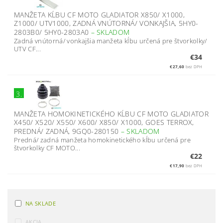
MANŽETA KĹBU CF MOTO GLADIATOR X850/ X1000,
Z1000/ UTV1000, ZADNÁ VNÚTORNÁ/ VONKAJŠIA, 5HY0-
2803B0/ 5HY0-2803A0
–
SKLADOM
Zadná vnútorná/ vonkajšia manžeta kĺbu určená pre štvorkolky/
UTV CF...
€34
€27,60
bez DPH
3.
MANŽETA HOMOKINETICKÉHO KĹBU CF MOTO GLADIATOR
X450/ X520/ X550/ X600/ X850/ X1000, GOES TERROX,
PREDNÁ/ ZADNÁ, 9GQ0-280150
–
SKLADOM
Predná/ zadná manžeta homokinetického kĺbu určená pre
štvorkolky CF MOTO...
€22
€17,90
bez DPH
NA SKLADE
AKCIA