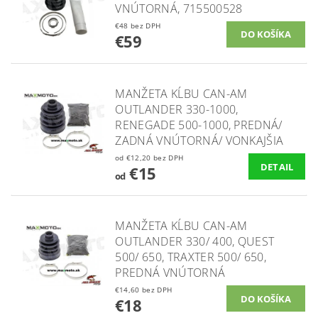
VNÚTORNÁ, 715500528
€48 bez DPH
€59
MANŽETA KĹBU CAN-AM
OUTLANDER 330-1000,
RENEGADE 500-1000, PREDNÁ/
ZADNÁ VNÚTORNÁ/ VONKAJŠIA
od €12,20 bez DPH
DETAIL
€15
od
MANŽETA KĹBU CAN-AM
OUTLANDER 330/ 400, QUEST
500/ 650, TRAXTER 500/ 650,
PREDNÁ VNÚTORNÁ
€14,60 bez DPH
€18