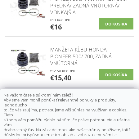
PREDNÁ/ ZADNÁ VNÚTORNÁ/
VONKAJŠIA
€13 bez DPH
€16
MANŽETA KĹBU HONDA
PIONEER 500/ 700, ZADNÁ
VNÚTORNÁ
€12,50 bez DPH
€15,40
Na vašom čase a súkromí nám záleží!
Aby sme vám mohli ponúkať relevantné ponuky a produkty,
MANŽETA KĹBU HONDA RINCON
jednoducho
TRX 650, TRX 350-500, PREDNÁ
to, čo vás zaujíma, potrebujeme váš súhlas na využívanie cookies.
VNÚTORNÁ
Tieto
súbory vám pomôžu rýchlo nájsť to, čo práve potrebujete a ušetria
€14,60 bez DPH
vám
€18
drahocenný čas. Na základe toho, ako naše stránky používate, totiž
dôsledne prispôsobujeme ich obsah a zobrazujeme vám tie