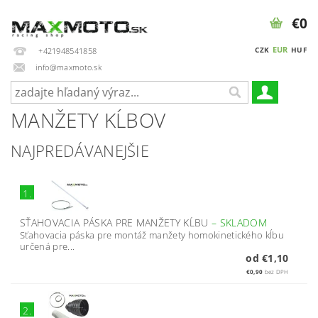
€0
EUR
CZK
HUF
+421948541858
info@maxmoto.sk
MANŽETY KĹBOV
NAJPREDÁVANEJŠIE
1.
SŤAHOVACIA PÁSKA PRE MANŽETY KĹBU
–
SKLADOM
Sťahovacia páska pre montáž manžety homokinetického kĺbu
určená pre...
od €1,10
€0,90
bez DPH
2.