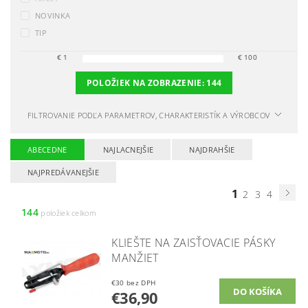
NOVINKA
TIP
€
1
€
100
POLOŽIEK NA ZOBRAZENIE:
144
FILTROVANIE PODĽA PARAMETROV, CHARAKTERISTÍK A VÝROBCOV
ABECEDNE
NAJLACNEJŠIE
NAJDRAHŠIE
NAJPREDÁVANEJŠIE
1
2
3
4
144
položiek celkom
KLIEŠTE NA ZAISŤOVACIE PÁSKY
MANŽIET
€30 bez DPH
€36,90