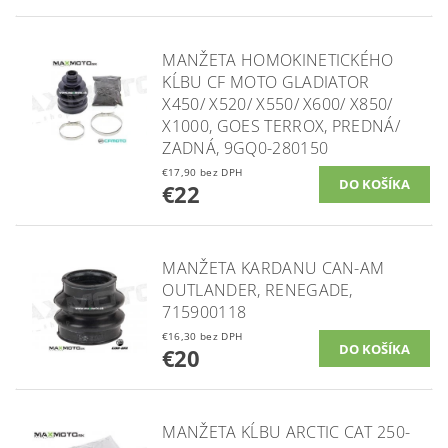
MANŽETA HOMOKINETICKÉHO
KĹBU CF MOTO GLADIATOR
X450/ X520/ X550/ X600/ X850/
X1000, GOES TERROX, PREDNÁ/
ZADNÁ, 9GQ0-280150
€17,90 bez DPH
€22
MANŽETA KARDANU CAN-AM
OUTLANDER, RENEGADE,
715900118
€16,30 bez DPH
€20
MANŽETA KĹBU ARCTIC CAT 250-