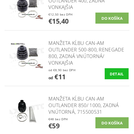
OUTLANDER 400, ZADNÁ
VONKAJŠIA
€12,50 bez DPH
€15,40
MANŽETA KĹBU CAN-AM
OUTLANDER 500-800, RENEGADE
800, ZADNÁ VNÚTORNÁ/
VONKAJŠIA
od €8,90 bez DPH
DETAIL
€11
od
MANŽETA KĹBU CAN-AM
OUTLANDER 850/ 1000, ZADNÁ
VNÚTORNÁ, 715500531
€48 bez DPH
€59