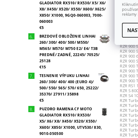
RZR 570 E
GLADIATOR RX510/ RX530/ X5/ X6/
Kliknutí
RZR 570 E
X8/ X450/ X520/ X550/ X600/ X625/
používan
RZR 570 
reklamy 
X850/ X1000, 9GQ0-060003, 7000-
RZR 570 S
060003
RZR 570 T
RZR 570 T
€5
NAS
RZR 800 
BRZDOVÉ OBLOŽENIE LINHAI
RZR 900 5
RZR 900 5
260/ 300/ 400/ 500/ M550/
RZR 900 5
M565/ M570/ M750 E2/ E4/ T3B
RZR 900 
PREDNÉ/ ZADNÉ, 22245/ 70525/
RZR 900 6
25128
RZR 900 S
RZR 900 T
€15
RZR 900 T
TESNENIE VÝFUKU LINHAI
RZR 900 T
RZR 900 T
260/ 300/ 400/ 400 (EURO 4)/
RZR RS1 
500/ 550/ 565/ 570/ 650, 25222/
RZR S 800
35370/ 27911/ 35898
RZR S4 1
€5
RZR Turb
RZR Turb
PUZDRO RAMENA CF MOTO
RZR Turb
GLADIATOR RX510/ RX530/
RZR Turbo
RZR Turbo
X5/ X6/ X8/ X450/ X520/ X550/
RZR Turb
X600/ X850/ X1000, UTV530/ 830,
RZR Turb
9010-050500
RZR Turbo