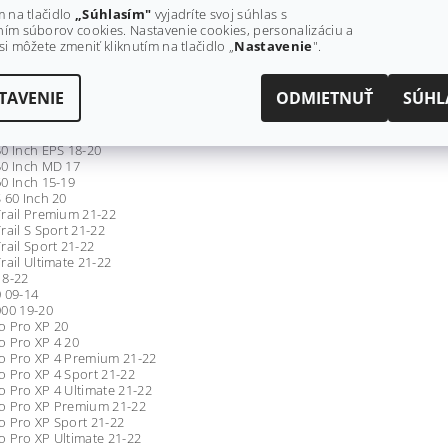
FI 12-20
m na tlačidlo
„Súhlasím"
vyjadríte svoj súhlas s
FI EPS 18-20
ím súborov cookies. Nastavenie cookies, personalizáciu a
EU 15-18
si môžete zmeniť kliknutím na tlačidlo „
Nastavenie
".
 17
rail 21-22
rail Premium 21
TAVENIE
ODMIETNUŤ
SÚHL
08-14
0 55 Inch 15-17
0 Inch 18-20
0 Inch EPS 18-20
50 Inch MD 17
0 Inch 15-19
 60 Inch 20
rail Premium 21-22
rail S Sport 21-22
rail Sport 21-22
rail Ultimate 21-22
18-22
 09-14
000 19-20
o Pro XP 20
o Pro XP 4 20
o Pro XP 4 Premium 21-22
 Pro XP 4 Sport 21-22
 Pro XP 4 Ultimate 21-22
o Pro XP Premium 21-22
o Pro XP Sport 21-22
 Pro XP Ultimate 21-22