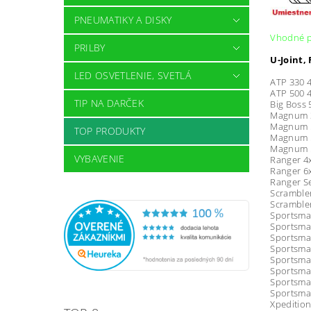
PNEUMATIKY A DISKY
Vhodné p
PRILBY
U-Joint, 
LED OSVETLENIE, SVETLÁ
ATP 330 4
ATP 500 4
TIP NA DARČEK
Big Boss 
Magnum 3
Magnum 5
TOP PRODUKTY
Magnum 5
Magnum 5
VYBAVENIE
Ranger 4x
Ranger 6x
Ranger Se
Scrambler
Scrambler
Sportsma
Sportsma
Sportsma
Sportsma
Sportsma
Sportsma
Sportsman
Sportsman
Xpedition