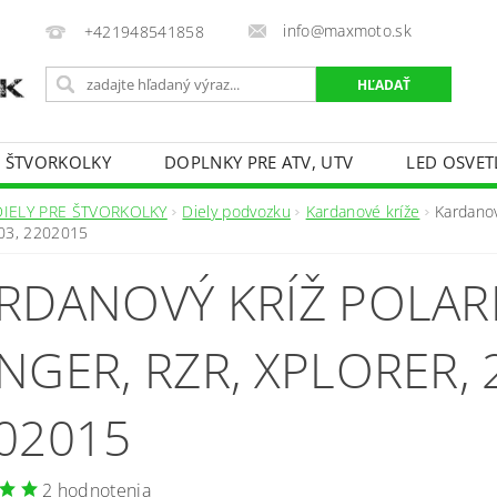
info@maxmoto.sk
+421948541858
E ŠTVORKOLKY
DOPLNKY PRE ATV, UTV
LED OSVET
DIELY PRE ŠTVORKOLKY
Diely podvozku
Kardanové kríže
Kardanov
03, 2202015
RDANOVÝ KRÍŽ POLAR
NGER, RZR, XPLORER, 
02015
2 hodnotenia