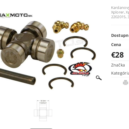
Kardanový
Xplorer, 
2202015, 
Dostupn
Cena
€28
Značka
Kategóri