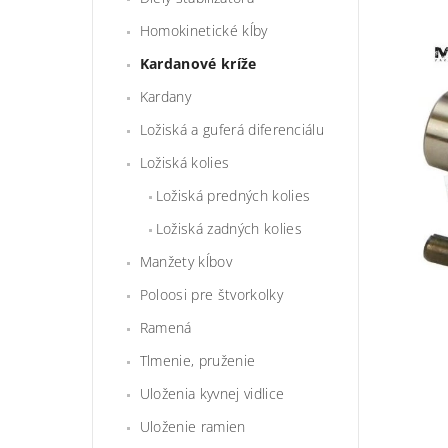
Homokinetické kĺby
Kardanové kríže
Kardany
Ložiská a guferá diferenciálu
Ložiská kolies
Ložiská predných kolies
Ložiská zadných kolies
Manžety kĺbov
Poloosi pre štvorkolky
Ramená
Tlmenie, pruženie
Uloženia kyvnej vidlice
Uloženie ramien