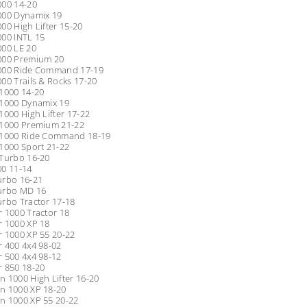
000 14-20
000 Dynamix 19
00 High Lifter 15-20
000 INTL 15
000 LE 20
000 Premium 20
000 Ride Command 17-19
00 Trails & Rocks 17-20
1000 14-20
 1000 Dynamix 19
1000 High Lifter 17-22
 1000 Premium 21-22
 1000 Ride Command 18-19
1000 Sport 21-22
 Turbo 16-20
00 11-14
urbo 16-21
urbo MD 16
rbo Tractor 17-18
 1000 Tractor 18
r 1000 XP 18
 1000 XP 55 20-22
 400 4x4 98-02
 500 4x4 98-12
r 850 18-20
 1000 High Lifter 16-20
n 1000 XP 18-20
n 1000 XP 55 20-22