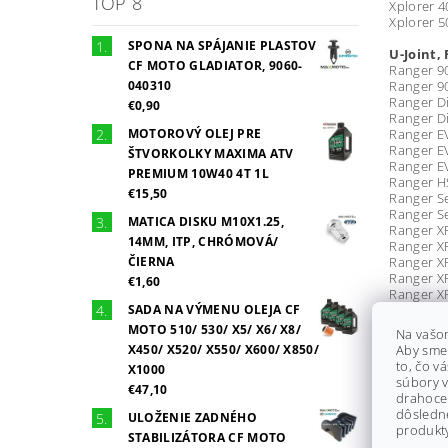
TOP 8
Xplorer 4
Xplorer 5
SPONA NA SPÁJANIE PLASTOV
U-Joint, 
CF MOTO GLADIATOR, 9060-
Ranger 90
040310
Ranger 9
Ranger Di
€0,90
Ranger Di
MOTOROVÝ OLEJ PRE
Ranger E
Ranger E
ŠTVORKOLKY MAXIMA ATV
Ranger EV
PREMIUM 10W40 4T 1L
Ranger H
€15,50
Ranger Se
Ranger Se
MATICA DISKU M10X1.25,
Ranger X
14MM, ITP, CHRÓMOVÁ/
Ranger X
ČIERNA
Ranger XP
Ranger X
€1,60
Ranger X
SADA NA VÝMENU OLEJA CF
Ranger X
Ranger X
MOTO 510/ 530/ X5/ X6/ X8/
Na vašo
RZR 1000 
X450/ X520/ X550/ X600/ X850/
Aby sme
RZR 1000 
to, čo v
X1000
RZR 1000 
súbory v
€47,10
RZR 4 800
drahocen
RZR 4 900
dôsledn
ULOŽENIE ZADNÉHO
RZR 4 XP 
produkty
STABILIZÁTORA CF MOTO
RZR 4 XP