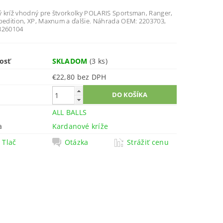
 kríž vhodný pre štvorkolky POLARIS Sportsman, Ranger,
Xpedition, XP, Maxnum a ďalšie. Náhrada OEM: 2203703,
3260104
osť
SKLADOM
(3 ks)
€22,80 bez DPH
ALL BALLS
a
Kardanové kríže
Tlač
Otázka
Strážiť cenu