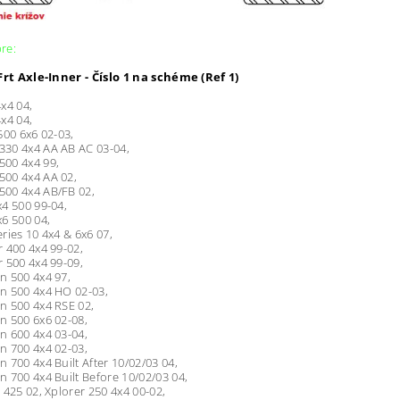
re:
Frt Axle-Inner - Číslo 1 na schéme (Ref 1)
x4 04,
x4 04,
500 6x6 02-03,
30 4x4 AA AB AC 03-04,
00 4x4 99,
00 4x4 AA 02,
00 4x4 AB/FB 02,
4 500 99-04,
6 500 04,
ries 10 4x4 & 6x6 07,
 400 4x4 99-02,
 500 4x4 99-09,
n 500 4x4 97,
n 500 4x4 HO 02-03,
n 500 4x4 RSE 02,
n 500 6x6 02-08,
n 600 4x4 03-04,
n 700 4x4 02-03,
 700 4x4 Built After 10/02/03 04,
 700 4x4 Built Before 10/02/03 04,
 425 02, Xplorer 250 4x4 00-02,