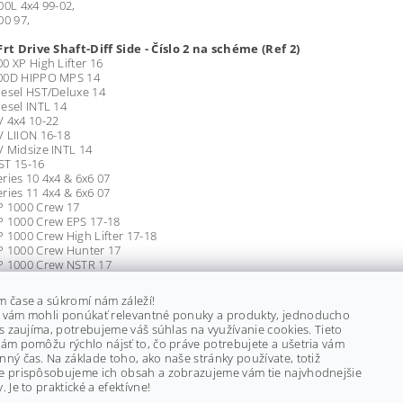
00L 4x4 99-02,
00 97,
Frt Drive Shaft-Diff Side - Číslo 2 na schéme (Ref 2)
0 XP High Lifter 16
00D HIPPO MPS 14
esel HST/Deluxe 14
esel INTL 14
V 4x4 10-22
V LIION 16-18
 Midsize INTL 14
ST 15-16
ries 10 4x4 & 6x6 07
ries 11 4x4 & 6x6 07
P 1000 Crew 17
P 1000 Crew EPS 17-18
 1000 Crew High Lifter 17-18
P 1000 Crew Hunter 17
P 1000 Crew NSTR 17
P 1000 EPS Crew NSTR 18
P 800 12
m čase a súkromí nám záleží!
60 Inch 16-22
 vám mohli ponúkať relevantné ponuky a produkty, jednoducho
Trail S Premium 21-22
ás zaujíma, potrebujeme váš súhlas na využívanie cookies. Tieto
Trail S Ultimate 21-22
ám pomôžu rýchlo nájsť to, čo práve potrebujete a ušetria vám
 10-14
ný čas. Na základe toho, ako naše stránky používate, totiž
 15-18
e prispôsobujeme ich obsah a zobrazujeme vám tie najvhodnejšie
900 12-14
. Je to praktické a efektívne!
 JAGGED X 13