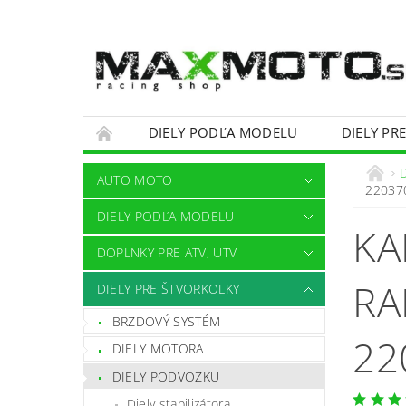
DIELY PODĽA MODELU
DIELY PR
OBCHODNÉ PODMIENKY
KONTAKTY
AUTO MOTO
22037
DIELY PODĽA MODELU
KA
DOPLNKY PRE ATV, UTV
RA
DIELY PRE ŠTVORKOLKY
BRZDOVÝ SYSTÉM
22
DIELY MOTORA
DIELY PODVOZKU
Diely stabilizátora