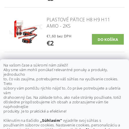
PLASTOVÉ PÄTICE H8 H9 H11
AMIO - 2KS
€1,60 bez DPH
€2
KERAMICKÉ ZÁSUVKY HB3 9005
Na vašom čase a súkromí nám záleží!
Aby sme vám mohli ponúkať relevantné ponuky a produkty,
AMIO - 2KS
jednoducho
to, čo vás zaujíma, potrebujeme váš súhlas na využívanie cookies.
€2,10 bez DPH
Tieto
€2,60
súbory vám pomôžu rýchlo nájsť to, čo práve potrebujete a ušetria
vám
drahocenný čas. Na základe toho, ako naše stránky používate, totiž
dôsledne prispôsobujeme ich obsah a zobrazujeme vám tie
Buďte prvý, kto napíše príspevok k tejto položke.
najvhodnejšie
produkty. Je to praktické a efektívne!
Pridať komentár
Kliknutím na tlačidlo
„Súhlasím"
vyjadríte svoj súhlas s
používaním súborov cookies. Nastavenie cookies, personalizáciu a