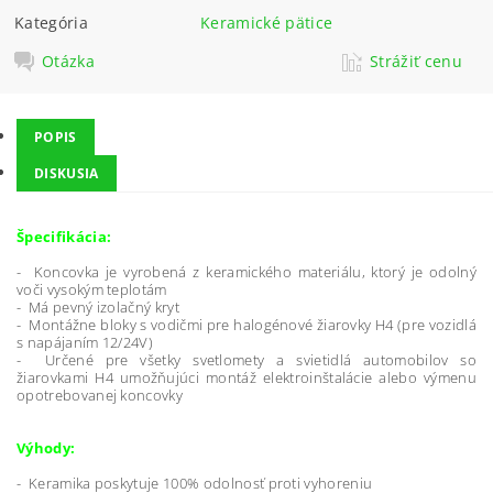
Kategória
Keramické pätice
Otázka
Strážiť cenu
POPIS
DISKUSIA
Špecifikácia:
- Koncovka je vyrobená z keramického materiálu, ktorý je odolný
voči vysokým teplotám
- Má pevný izolačný kryt
- Montážne bloky s vodičmi pre halogénové žiarovky H4 (pre vozidlá
s napájaním 12/24V)
- Určené pre všetky svetlomety a svietidlá automobilov so
žiarovkami H4 umožňujúci montáž elektroinštalácie alebo výmenu
opotrebovanej koncovky
Výhody:
-
Keramika poskytuje 100% odolnosť proti vyhoreniu