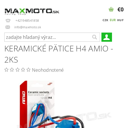
€0
EUR
CZK
HUF
+421948541858
info@maxmoto.sk
KERAMICKÉ PÄTICE H4 AMIO -
2KS
Neohodnotené