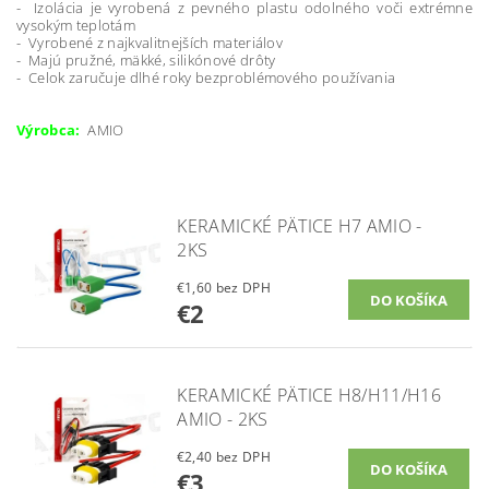
- Izolácia je vyrobená z pevného plastu odolného voči extrémne
vysokým teplotám
- Vyrobené z najkvalitnejších materiálov
- Majú pružné, mäkké, silikónové drôty
- Celok zaručuje dlhé roky bezproblémového používania
Výrobca:
AMIO
KERAMICKÉ PÄTICE H7 AMIO -
2KS
€1,60 bez DPH
€2
KERAMICKÉ PÄTICE H8/H11/H16
AMIO - 2KS
€2,40 bez DPH
€3