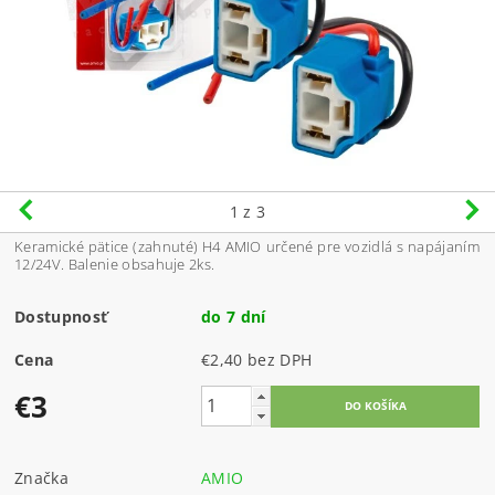
1
z 3
Keramické pätice (zahnuté) H4 AMIO určené pre vozidlá s napájaním
12/24V. Balenie obsahuje 2ks.
Dostupnosť
do 7 dní
Cena
€2,40 bez DPH
€3
Značka
AMIO