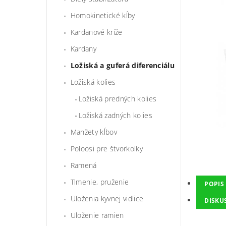
Homokinetické kĺby
Kardanové kríže
Kardany
Ložiská a guferá diferenciálu
Ložiská kolies
Ložiská predných kolies
Ložiská zadných kolies
Manžety kĺbov
Poloosi pre štvorkolky
Ramená
Tlmenie, pruženie
POPIS
Uloženia kyvnej vidlice
DISKU
Uloženie ramien