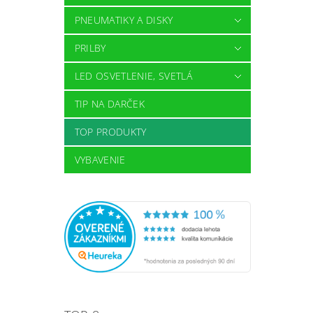
PNEUMATIKY A DISKY
PRILBY
LED OSVETLENIE, SVETLÁ
TIP NA DARČEK
TOP PRODUKTY
VYBAVENIE