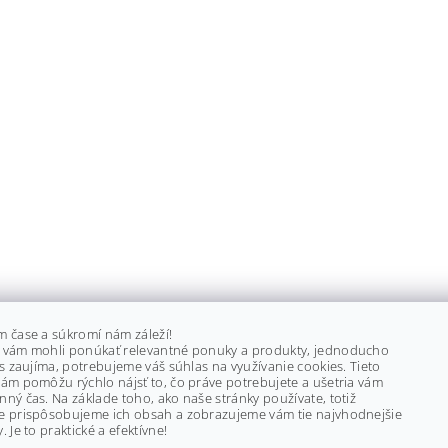
m čase a súkromí nám záleží!
 vám mohli ponúkať relevantné ponuky a produkty, jednoducho
ás zaujíma, potrebujeme váš súhlas na využívanie cookies. Tieto
ám pomôžu rýchlo nájsť to, čo práve potrebujete a ušetria vám
ný čas. Na základe toho, ako naše stránky používate, totiž
e prispôsobujeme ich obsah a zobrazujeme vám tie najvhodnejšie
. Je to praktické a efektívne!