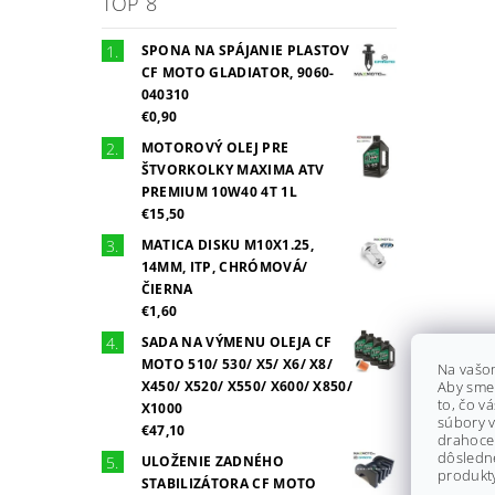
TOP 8
SPONA NA SPÁJANIE PLASTOV
CF MOTO GLADIATOR, 9060-
040310
€0,90
MOTOROVÝ OLEJ PRE
ŠTVORKOLKY MAXIMA ATV
PREMIUM 10W40 4T 1L
€15,50
MATICA DISKU M10X1.25,
14MM, ITP, CHRÓMOVÁ/
ČIERNA
€1,60
SADA NA VÝMENU OLEJA CF
MOTO 510/ 530/ X5/ X6/ X8/
Na vašo
X450/ X520/ X550/ X600/ X850/
Aby sme
to, čo v
X1000
súbory v
€47,10
drahocen
dôsledn
ULOŽENIE ZADNÉHO
produkty
STABILIZÁTORA CF MOTO