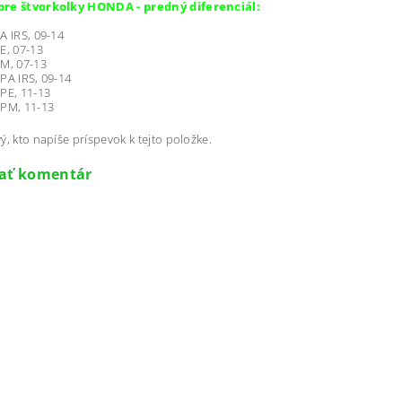
re štvorkolky HONDA - predný diferenciál:
A IRS, 09-14
E, 07-13
M, 07-13
PA IRS, 09-14
PE, 11-13
FPM, 11-13
ý, kto napíše príspevok k tejto položke.
dať komentár