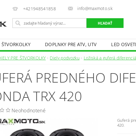
info@maxmoto.sk
+421948541858
E ŠTVORKOLKY
DOPLNKY PRE ATV, UTV
LED OSVET
DIELY PRE ŠTVORKOLKY
Diely podvozku
Ložiská a guferá diferenciá
FERÁ PREDNÉHO DIF
NDA TRX 420
Neohodnotené
Guferá pr
420.