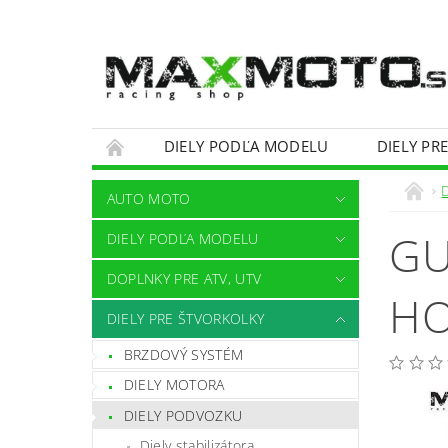
DIELY PODĽA MODELU
DIELY PR
OBCHODNÉ PODMIENKY
KONTAKTY
AUTO MOTO
GU
DIELY PODĽA MODELU
DOPLNKY PRE ATV, UTV
HO
DIELY PRE ŠTVORKOLKY
BRZDOVÝ SYSTÉM
DIELY MOTORA
DIELY PODVOZKU
Diely stabilizátora