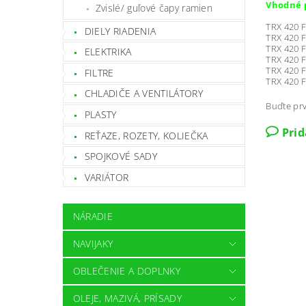
Vhodné p
Zvislé/ guľové čapy ramien
TRX 420 F
DIELY RIADENIA
TRX 420 F
TRX 420 F
ELEKTRIKA
TRX 420 F
TRX 420 F
FILTRE
TRX 420 
CHLADIČE A VENTILÁTORY
Buďte prv
PLASTY
Pri
REŤAZE, ROZETY, KOLIEČKA
SPOJKOVÉ SADY
VARIÁTOR
NÁRADIE
NAVIJAKY
OBLEČENIE A DOPLNKY
OLEJE, MAZIVÁ, PRÍSADY