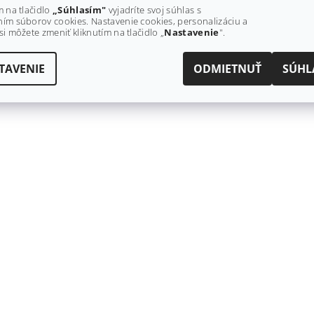
m na tlačidlo
„Súhlasím"
vyjadríte svoj súhlas s
ím súborov cookies. Nastavenie cookies, personalizáciu a
si môžete zmeniť kliknutím na tlačidlo „
Nastavenie
".
TAVENIE
ODMIETNUŤ
SÚHL