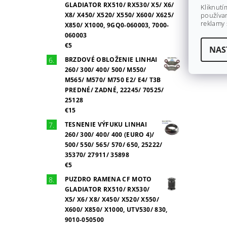
GLADIATOR RX510/ RX530/ X5/ X6/
Kliknutí
X8/ X450/ X520/ X550/ X600/ X625/
používan
reklamy 
X850/ X1000, 9GQ0-060003, 7000-
060003
€5
NAS
BRZDOVÉ OBLOŽENIE LINHAI
260/ 300/ 400/ 500/ M550/
M565/ M570/ M750 E2/ E4/ T3B
PREDNÉ/ ZADNÉ, 22245/ 70525/
25128
€15
TESNENIE VÝFUKU LINHAI
260/ 300/ 400/ 400 (EURO 4)/
500/ 550/ 565/ 570/ 650, 25222/
35370/ 27911/ 35898
€5
PUZDRO RAMENA CF MOTO
GLADIATOR RX510/ RX530/
X5/ X6/ X8/ X450/ X520/ X550/
X600/ X850/ X1000, UTV530/ 830,
9010-050500