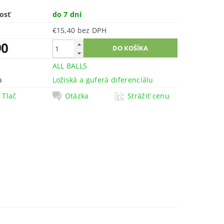
osť
do 7 dní
€15,40 bez DPH
90
ALL BALLS
a
Ložiská a guferá diferenciálu
Tlač
Otázka
Strážiť cenu