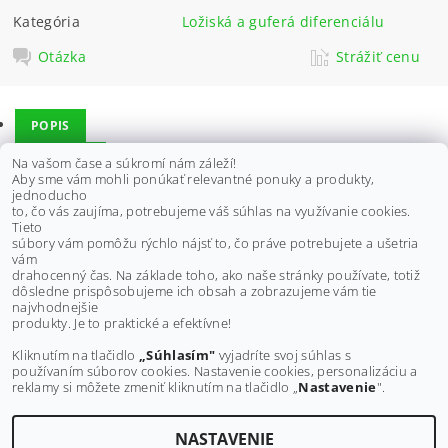
Kategória
Ložiská a guferá diferenciálu
Otázka
Strážiť cenu
POPIS
DISKUSIA
Na vašom čase a súkromí nám záleží!
Aby sme vám mohli ponúkať relevantné ponuky a produkty,
jednoducho
to, čo vás zaujíma, potrebujeme váš súhlas na využívanie cookies.
Opravná sada diferenciálu je vhodná pre HONDA - predný
Tieto
differenciál:
súbory vám pomôžu rýchlo nájsť to, čo práve potrebujete a ušetria
vám
TRX300FW Fourtrax 4x4 88-00,
drahocenný čas. Na základe toho, ako naše stránky používate, totiž
dôsledne prispôsobujeme ich obsah a zobrazujeme vám tie
Buďte prvý, kto napíše príspevok k tejto položke.
najvhodnejšie
produkty. Je to praktické a efektívne!
Pridať komentár
Kliknutím na tlačidlo
„Súhlasím"
vyjadríte svoj súhlas s
používaním súborov cookies. Nastavenie cookies, personalizáciu a
reklamy si môžete zmeniť kliknutím na tlačidlo „
Nastavenie
".
NASTAVENIE