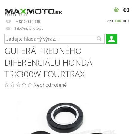
€0
EUR
CZK
HUF
+421948541858
info@maxmoto.sk
GUFERÁ PREDNÉHO
DIFERENCIÁLU HONDA
TRX300W FOURTRAX
Neohodnotené