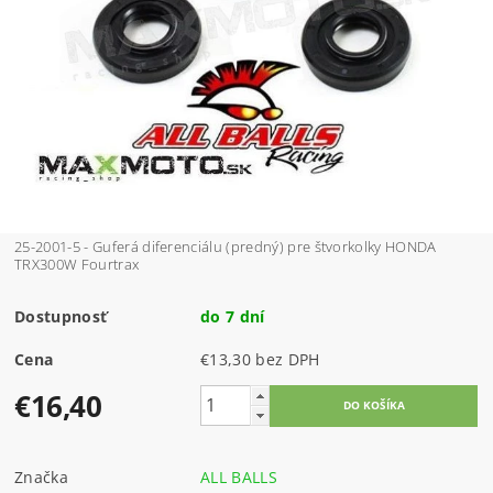
25-2001-5 - Guferá diferenciálu (predný) pre štvorkolky HONDA
TRX300W Fourtrax
Dostupnosť
do 7 dní
Cena
€13,30 bez DPH
€16,40
Značka
ALL BALLS