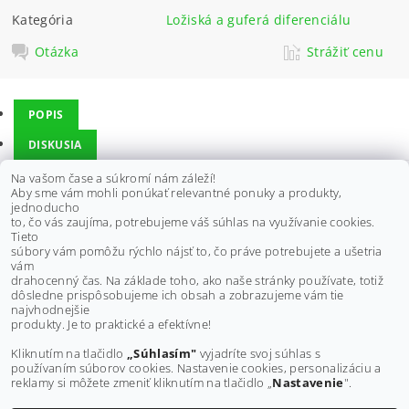
Kategória
Ložiská a guferá diferenciálu
Otázka
Strážiť cenu
POPIS
DISKUSIA
Na vašom čase a súkromí nám záleží!
Aby sme vám mohli ponúkať relevantné ponuky a produkty,
Vhodné pre štvorkolky HONDA - zadný diferenciál:
jednoducho
to, čo vás zaujíma, potrebujeme váš súhlas na využívanie cookies.
TRX 250 Recon, 97-01
Tieto
TRX 250 TE Recon, 02-18
súbory vám pomôžu rýchlo nájsť to, čo práve potrebujete a ušetria
TRX 250 TM Recon, 02-18
vám
TRX 250X/ EX Sportrax, 01-18
drahocenný čas. Na základe toho, ako naše stránky používate, totiž
dôsledne prispôsobujeme ich obsah a zobrazujeme vám tie
Buďte prvý, kto napíše príspevok k tejto položke.
najvhodnejšie
produkty. Je to praktické a efektívne!
Pridať komentár
Kliknutím na tlačidlo
„Súhlasím"
vyjadríte svoj súhlas s
používaním súborov cookies. Nastavenie cookies, personalizáciu a
reklamy si môžete zmeniť kliknutím na tlačidlo „
Nastavenie
".