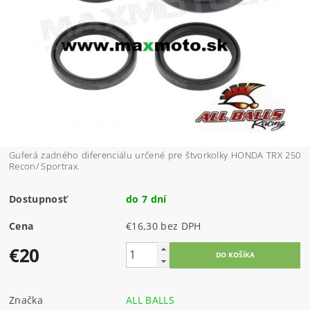
Guferá zadného diferenciálu určené pre štvorkolky HONDA TRX 250
Recon/ Sportrax.
Dostupnosť
do 7 dní
Cena
€16,30 bez DPH
€20
Značka
ALL BALLS