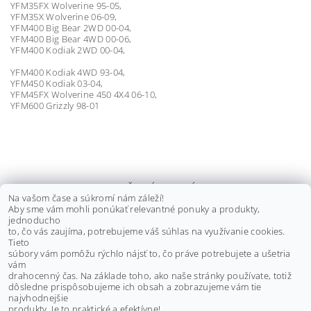
YFM35FX Wolverine 95-05,
YFM35X Wolverine 06-09,
YFM400 Big Bear 2WD 00-04,
YFM400 Big Bear 4WD 00-06,
YFM400 Kodiak 2WD 00-04,
YFM400 Kodiak 4WD 93-04,
YFM450 Kodiak 03-04,
YFM45FX Wolverine 450 4X4 06-10,
YFM600 Grizzly 98-01
LOŽISKÁ ZADNÉHO
Na vašom čase a súkromí nám záleží!
DIFERENCIÁLU YAMAHA KODIAK,
Aby sme vám mohli ponúkať relevantné ponuky a produkty,
BRUIN, GRIZZLY
jednoducho
to, čo vás zaujíma, potrebujeme váš súhlas na využívanie cookies.
€63,40 bez DPH
Tieto
€78
súbory vám pomôžu rýchlo nájsť to, čo práve potrebujete a ušetria
vám
drahocenný čas. Na základe toho, ako naše stránky používate, totiž
dôsledne prispôsobujeme ich obsah a zobrazujeme vám tie
Buďte prvý, kto napíše príspevok k tejto položke.
najvhodnejšie
produkty. Je to praktické a efektívne!