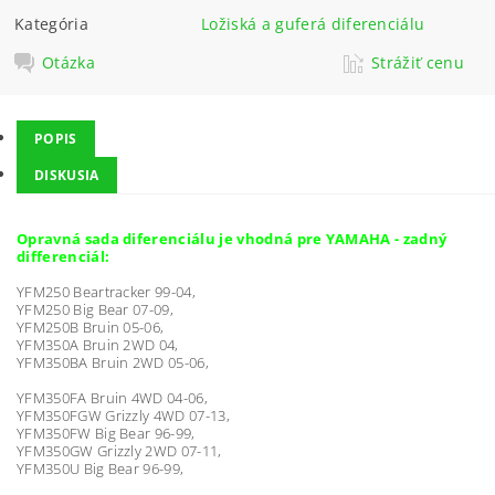
Kategória
Ložiská a guferá diferenciálu
Otázka
Strážiť cenu
POPIS
DISKUSIA
Opravná sada diferenciálu je vhodná pre YAMAHA - zadný
differenciál:
YFM250 Beartracker 99-04,
YFM250 Big Bear 07-09,
YFM250B Bruin 05-06,
YFM350A Bruin 2WD 04,
YFM350BA Bruin 2WD 05-06,
YFM350FA Bruin 4WD 04-06,
YFM350FGW Grizzly 4WD 07-13,
YFM350FW Big Bear 96-99,
YFM350GW Grizzly 2WD 07-11,
YFM350U Big Bear 96-99,