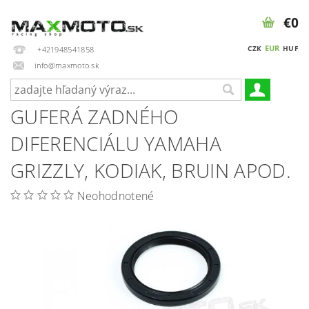
€0
EUR
CZK
HUF
+421948541858
info@maxmoto.sk
GUFERÁ ZADNÉHO
DIFERENCIÁLU YAMAHA
GRIZZLY, KODIAK, BRUIN APOD.
Neohodnotené