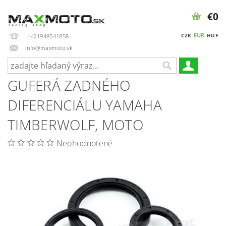
€0
EUR
CZK
HUF
+421948541858
info@maxmoto.sk
GUFERÁ ZADNÉHO
DIFERENCIÁLU YAMAHA
TIMBERWOLF, MOTO
Neohodnotené