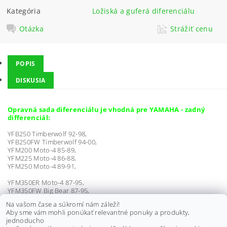
Kategória
Ložiská a guferá diferenciálu
Otázka
Strážiť cenu
POPIS
DISKUSIA
Opravná sada diferenciálu je vhodná pre YAMAHA - zadný
differenciál:
YFB250 Timberwolf 92-98,
YFB250FW Timberwolf 94-00,
YFM200 Moto-4 85-89,
YFM225 Moto-4 86-88,
YFM250 Moto-4 89-91,
YFM350ER Moto-4 87-95,
YFM350FW Big Bear 87-95,
YTM200 EK 83,
Na vašom čase a súkromí nám záleží!
YTM200 EL 84,
Aby sme vám mohli ponúkať relevantné ponuky a produkty,
YTM200 ERN 85,
jednoducho