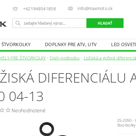
info@maxmoto.sk
+421948541858
E ŠTVORKOLKY
DOPLNKY PRE ATV, UTV
LED OSVET
DIELY PRE ŠTVORKOLKY
Diely podvozku
Ložiská a guferá diferenciá
ŽISKÁ DIFERENCIÁLU A
0 04-13
Neohodnotené
25-2050 -
štvorkolk