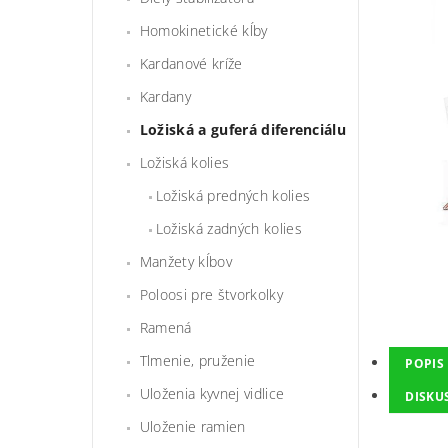
Homokinetické kĺby
Kardanové kríže
Kardany
Ložiská a guferá diferenciálu
Ložiská kolies
Ložiská predných kolies
Ložiská zadných kolies
Manžety kĺbov
Poloosi pre štvorkolky
Ramená
Tlmenie, pruženie
POPIS
Uloženia kyvnej vidlice
DISKU
Uloženie ramien