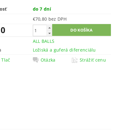
osť
do 7 dní
€70,80 bez DPH
10
ALL BALLS
a
Ložiská a guferá diferenciálu
Tlač
Otázka
Strážiť cenu