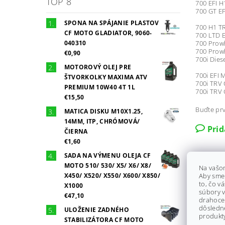
TOP 8
700 EFI H
700 GT EF
SPONA NA SPÁJANIE PLASTOV
700 H1 TR
CF MOTO GLADIATOR, 9060-
700 LTD E
040310
700 Prowl
700 Prowl
€0,90
700i Diese
MOTOROVÝ OLEJ PRE
700i EFI
ŠTVORKOLKY MAXIMA ATV
700i TRV 
PREMIUM 10W40 4T 1L
700i TRV 
€15,50
Buďte prv
MATICA DISKU M10X1.25,
14MM, ITP, CHRÓMOVÁ/
Pri
ČIERNA
€1,60
SADA NA VÝMENU OLEJA CF
MOTO 510/ 530/ X5/ X6/ X8/
Na vašo
X450/ X520/ X550/ X600/ X850/
Aby sme
to, čo v
X1000
súbory v
€47,10
drahocen
dôsledn
ULOŽENIE ZADNÉHO
produkty
STABILIZÁTORA CF MOTO