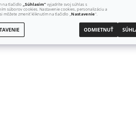
m na tlačidlo
„Súhlasím"
vyjadríte svoj súhlas s
ím súborov cookies. Nastavenie cookies, personalizáciu a
si môžete zmeniť kliknutím na tlačidlo „
Nastavenie
".
TAVENIE
ODMIETNUŤ
SÚHL