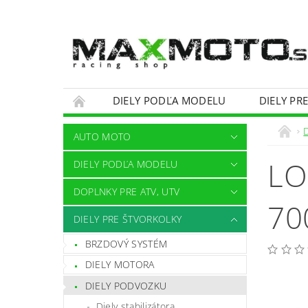
DIELY PODĽA MODELU
DIELY PR
OBCHODNÉ PODMIENKY
KONTAKTY
AUTO MOTO
LO
DIELY PODĽA MODELU
DOPLNKY PRE ATV, UTV
70
DIELY PRE ŠTVORKOLKY
BRZDOVÝ SYSTÉM
DIELY MOTORA
DIELY PODVOZKU
Diely stabilizátora