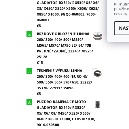
GLADIATOR RX510/ RX530/ X5/ X6/
Kliknutí
X8/ X450/ X520/ X550/ X600/ X625/
používan
reklamy 
X850/ X1000, 9GQ0-060003, 7000-
060003
€5
NAS
BRZDOVÉ OBLOŽENIE LINHAI
260/ 300/ 400/ 500/ M550/
M565/ M570/ M750 E2/ E4/ T3B
PREDNÉ/ ZADNÉ, 22245/ 70525/
25128
€15
TESNENIE VÝFUKU LINHAI
260/ 300/ 400/ 400 (EURO 4)/
500/ 550/ 565/ 570/ 650, 25222/
35370/ 27911/ 35898
€5
PUZDRO RAMENA CF MOTO
GLADIATOR RX510/ RX530/
X5/ X6/ X8/ X450/ X520/ X550/
X600/ X850/ X1000, UTV530/ 830,
9010-050500