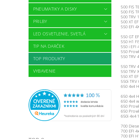
500 FIS T
PNEUMATIKY A DISKY
500 FIS T
500 TRV 1
PRILBY
500 XT EF
550 EFI 4
LED OSVETLENIE, SVETLÁ
550 GT EF
550 H1 FI
TIP NA DARČEK
550 i EFI 
550 Prowl
550 TRV 4
TOP PRODUKTY
550 TRV 4
VYBAVENIE
550 TRV X
550 XT EF
550i TRV 
650 4x4 H
650 4x4 
650 4x4 w
650 Prowl
650 Prowl
650i 4x4 
700 Diese
700 EFI 4
700 EFI 