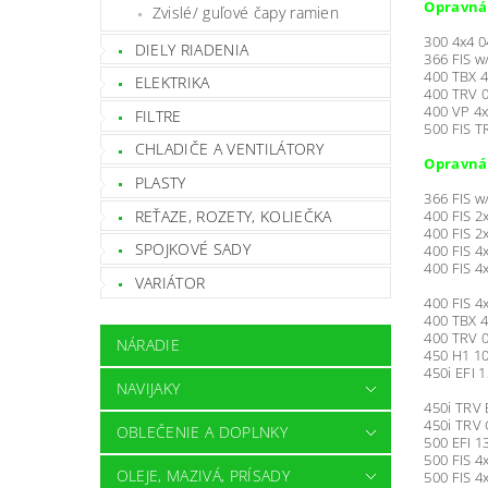
Opravná 
Zvislé/ guľové čapy ramien
300 4x4 0
DIELY RIADENIA
366 FIS w
400 TBX 4
ELEKTRIKA
400 TRV 0
400 VP 4x
FILTRE
500 FIS T
CHLADIČE A VENTILÁTORY
Opravná 
PLASTY
366 FIS w
REŤAZE, ROZETY, KOLIEČKA
400 FIS 2
400 FIS 2
SPOJKOVÉ SADY
400 FIS 4
400 FIS 4
VARIÁTOR
400 FIS 4
400 TBX 4
400 TRV 0
NÁRADIE
450 H1 10
450i EFI 1
NAVIJAKY
450i TRV 
450i TRV 
OBLEČENIE A DOPLNKY
500 EFI 1
500 FIS 4
OLEJE, MAZIVÁ, PRÍSADY
500 FIS 4