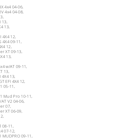
BX 4x4 04-06,
RV 4x4 04-08,
3,
I 13,
X4 13,
I 4X4 12,
S 4X4 09-11,
4X4 12,
er XT 09-13,
X4 13,
x4 w/AT 09-11,
T 13,
I 4X4 13,
GT EFI 4X4 12,
1 05-11,
H1 Mud Pro 10-11,
/AT V2 04-06,
er 07,
er XT 06-09,
12,
l 08-11,
x4 07-12,
H1 MUDPRO 09-11,