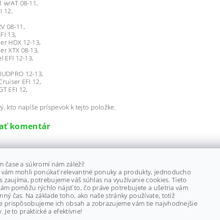
1 w/AT 08-11,
I 12,
V 08-11,
FI 13,
er HDX 12-13,
er XTX 08-13,
l EFI 12-13,
 MUDPRO 12-13,
Cruiser EFI 12,
GT EFI 12,
ý, kto napíše príspevok k tejto položke.
dať komentár
m čase a súkromí nám záleží!
 vám mohli ponúkať relevantné ponuky a produkty, jednoducho
ás zaujíma, potrebujeme váš súhlas na využívanie cookies. Tieto
ám pomôžu rýchlo nájsť to, čo práve potrebujete a ušetria vám
ný čas. Na základe toho, ako naše stránky používate, totiž
e prispôsobujeme ich obsah a zobrazujeme vám tie najvhodnejšie
. Je to praktické a efektívne!