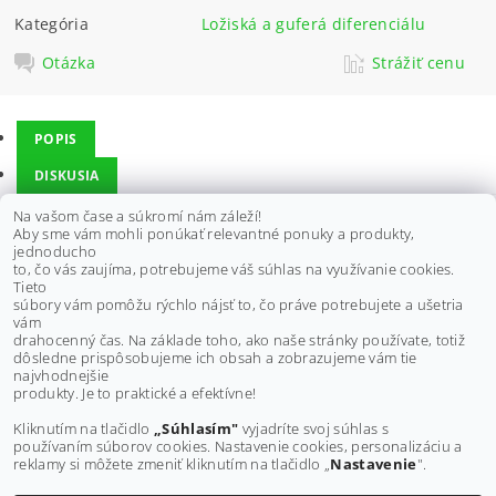
Kategória
Ložiská a guferá diferenciálu
Otázka
Strážiť cenu
POPIS
DISKUSIA
Na vašom čase a súkromí nám záleží!
Aby sme vám mohli ponúkať relevantné ponuky a produkty,
Opravná sada diferenciálu je vhodná pre HONDA - predný
jednoducho
differenciál:
to, čo vás zaujíma, potrebujeme váš súhlas na využívanie cookies.
TRX350FE 00-06,
Tieto
TRX350FM Fourtrax Rancher 00-06
súbory vám pomôžu rýchlo nájsť to, čo práve potrebujete a ušetria
vám
drahocenný čas. Na základe toho, ako naše stránky používate, totiž
dôsledne prispôsobujeme ich obsah a zobrazujeme vám tie
Buďte prvý, kto napíše príspevok k tejto položke.
najvhodnejšie
produkty. Je to praktické a efektívne!
Pridať komentár
Kliknutím na tlačidlo
„Súhlasím"
vyjadríte svoj súhlas s
používaním súborov cookies. Nastavenie cookies, personalizáciu a
reklamy si môžete zmeniť kliknutím na tlačidlo „
Nastavenie
".