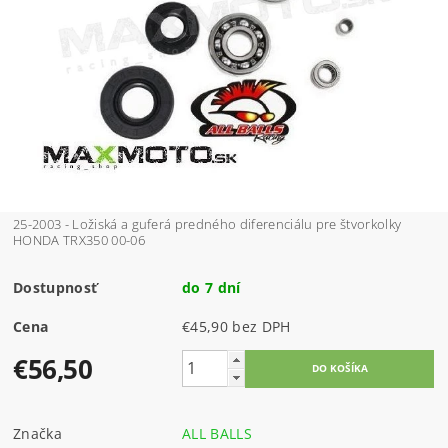
25-2003 - Ložiská a guferá predného diferenciálu pre štvorkolky
HONDA TRX350 00-06
Dostupnosť
do 7 dní
Cena
€45,90 bez DPH
€56,50
Značka
ALL BALLS