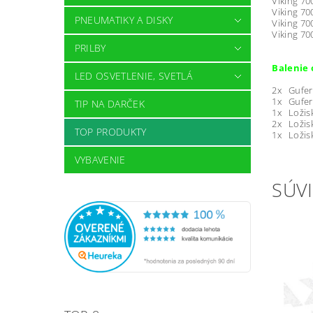
Viking 70
Viking 70
PNEUMATIKY A DISKY
Viking 70
Viking 70
PRILBY
Balenie 
LED OSVETLENIE, SVETLÁ
2x Gufer
1x Gufer
TIP NA DARČEK
1x Ložisk
2x Ložisk
TOP PRODUKTY
1x Ložisk
VYBAVENIE
SÚVI