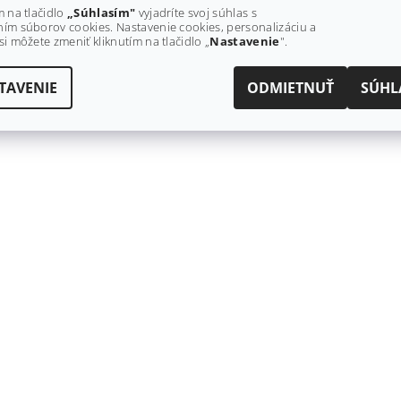
m na tlačidlo
„Súhlasím"
vyjadríte svoj súhlas s
ím súborov cookies. Nastavenie cookies, personalizáciu a
si môžete zmeniť kliknutím na tlačidlo „
Nastavenie
".
TAVENIE
ODMIETNUŤ
SÚHL