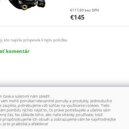
€117,90 bez DPH
€145
ý, kto napíše príspevok k tejto položke.
dať komentár
m čase a súkromí nám záleží!
 vám mohli ponúkať relevantné ponuky a produkty, jednoducho
ás zaujíma, potrebujeme váš súhlas na využívanie cookies. Tieto
ám pomôžu rýchlo nájsť to, čo práve potrebujete a ušetria vám
ný čas. Na základe toho, ako naše stránky používate, totiž
e prispôsobujeme ich obsah a zobrazujeme vám tie najvhodnejšie
. Je to praktické a efektívne!