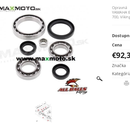
Opravná 
YAMAHA Bi
700, Vikin
Dostupn
Cena
€92,
Značka
Kategóri