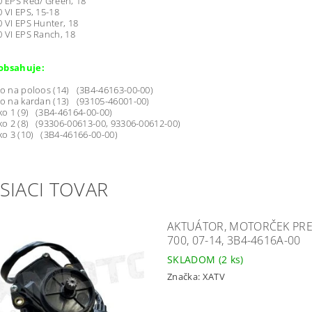
0 EPS Red/ Green, 18
0 VI EPS, 15-18
0 VI EPS Hunter, 18
0 VI EPS Ranch, 18
obsahuje:
o na poloos (14) (3B4-46163-00-00)
o na kardan (13) (93105-46001-00)
o 1 (9) (3B4-46164-00-00)
o 2 (8) (93306-00613-00, 93306-00612-00)
o 3 (10) (3B4-46166-00-00)
SIACI TOVAR
AKTUÁTOR, MOTORČEK PRE
700, 07-14, 3B4-4616A-00
SKLADOM
(2 ks)
Značka:
XATV