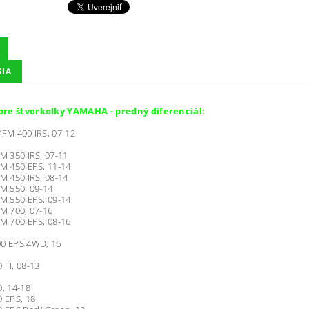
SIA
re štvorkolky YAMAHA - predný diferenciál:
YFM 400 IRS, 07-12
FM 350 IRS, 07-11
FM 450 EPS, 11-14
FM 450 IRS, 08-14
FM 550, 09-14
FM 550 EPS, 09-14
FM 700, 07-16
FM 700 EPS, 08-16
00 EPS 4WD, 16
 FI, 08-13
0, 14-18
0 EPS, 18