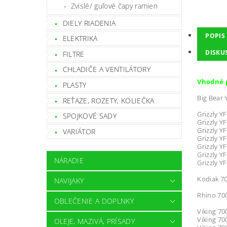
Zvislé/ guľové čapy ramien
DIELY RIADENIA
POPIS
ELEKTRIKA
DISKU
FILTRE
CHLADIČE A VENTILÁTORY
Vhodné p
PLASTY
Big Bear 
REŤAZE, ROZETY, KOLIEČKA
Grizzly Y
SPOJKOVÉ SADY
Grizzly Y
Grizzly Y
VARIÁTOR
Grizzly Y
Grizzly Y
Grizzly Y
NÁRADIE
Grizzly Y
Kodiak 7
NAVIJAKY
Rhino 700
OBLEČENIE A DOPLNKY
Viking 70
Viking 70
OLEJE, MAZIVÁ, PRÍSADY