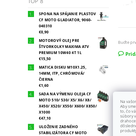
TOP 8
SPONA NA SPÁJANIE PLASTOV
CF MOTO GLADIATOR, 9060-
040310
€0,90
MOTOROVÝ OLEJ PRE
Buďte prv
ŠTVORKOLKY MAXIMA ATV
PREMIUM 10W40 4T 1L
Pri
€15,50
MATICA DISKU M10X1.25,
14MM, ITP, CHRÓMOVÁ/
ČIERNA
€1,60
SADA NA VÝMENU OLEJA CF
MOTO 510/ 530/ X5/ X6/ X8/
Na vašo
X450/ X520/ X550/ X600/ X850/
Aby sme
to, čo v
X1000
súbory v
€47,10
drahocen
dôsledn
ULOŽENIE ZADNÉHO
produkty
STABILIZÁTORA CF MOTO