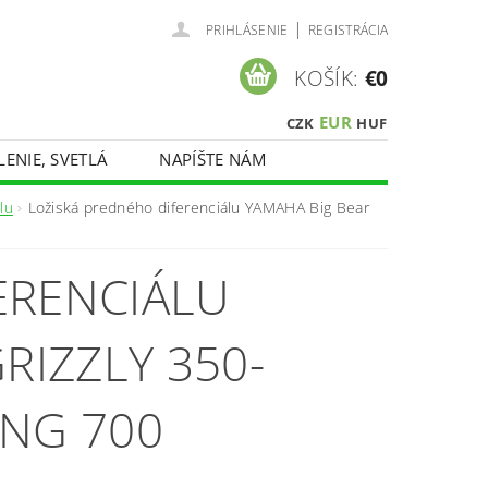
|
PRIHLÁSENIE
REGISTRÁCIA
KOŠÍK:
€0
EUR
CZK
HUF
LENIE, SVETLÁ
NAPÍŠTE NÁM
lu
Ložiská predného diferenciálu YAMAHA Big Bear
ERENCIÁLU
RIZZLY 350-
ING 700