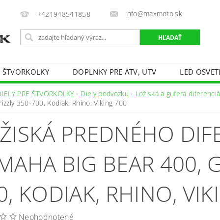
info@maxmoto.sk
+421948541858
E ŠTVORKOLKY
DOPLNKY PRE ATV, UTV
LED OSVET
DIELY PRE ŠTVORKOLKY
Diely podvozku
Ložiská a guferá diferenciá
rizzly 350-700, Kodiak, Rhino, Viking 700
ŽISKÁ PREDNÉHO DIF
MAHA BIG BEAR 400, G
0, KODIAK, RHINO, VIK
Neohodnotené