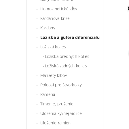
Homokinetické kĺby
Kardanové kríže
Kardany
Ložiská a guferá diferenciálu
Ložiská kolies
Ložiská predných kolies
Ložiská zadných kolies
Manžety kĺbov
Poloosi pre štvorkolky
Ramená
Tlmenie, pruženie
Uloženia kyvnej vidlice
Uloženie ramien