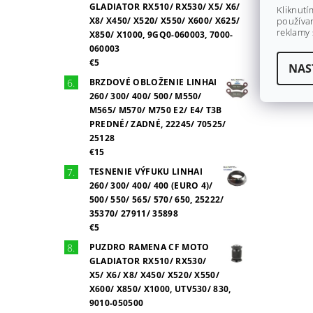
GLADIATOR RX510/ RX530/ X5/ X6/
Kliknutí
X8/ X450/ X520/ X550/ X600/ X625/
používan
reklamy 
X850/ X1000, 9GQ0-060003, 7000-
060003
€5
NAS
BRZDOVÉ OBLOŽENIE LINHAI
260/ 300/ 400/ 500/ M550/
M565/ M570/ M750 E2/ E4/ T3B
PREDNÉ/ ZADNÉ, 22245/ 70525/
25128
€15
TESNENIE VÝFUKU LINHAI
260/ 300/ 400/ 400 (EURO 4)/
500/ 550/ 565/ 570/ 650, 25222/
35370/ 27911/ 35898
€5
PUZDRO RAMENA CF MOTO
GLADIATOR RX510/ RX530/
X5/ X6/ X8/ X450/ X520/ X550/
X600/ X850/ X1000, UTV530/ 830,
9010-050500