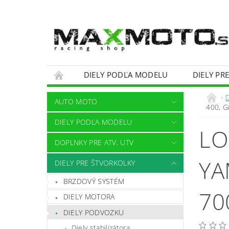
DIELY PODĽA MODELU
DIELY PR
OBCHODNÉ PODMIENKY
KONTAKTY
AUTO MOTO
400, G
DIELY PODĽA MODELU
LO
DOPLNKY PRE ATV, UTV
YA
DIELY PRE ŠTVORKOLKY
BRZDOVÝ SYSTÉM
70
DIELY MOTORA
DIELY PODVOZKU
Diely stabilizátora