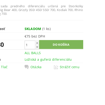
sada predného diferenciálu určená pre štvorkolky
g Bear 400, Grizzly 350/ 450/ 550/ 700, Kodiak 700, Rhino
g 700.
osť
SKLADOM
(1 ks)
€75 bez DPH
30
ALL BALLS
a
Ložiská a guferá diferenciálu
Tlač
Otázka
Strážiť cenu