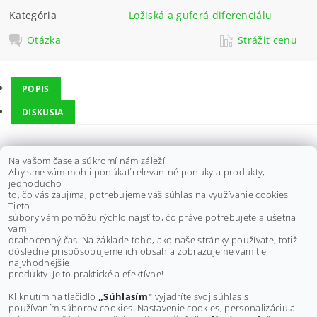
Kategória
Ložiská a guferá diferenciálu
Otázka
Strážiť cenu
POPIS
DISKUSIA
Opravná sada diferenciálu je vhodná pre YAMAHA - predný
Na vašom čase a súkromí nám záleží!
differenciál:
Aby sme vám mohli ponúkať relevantné ponuky a produkty,
jednoducho
YFB250FW Timberwolf 94-00,
to, čo vás zaujíma, potrebujeme váš súhlas na využívanie cookies.
YFM350FW Big Bear 87-97,
Tieto
YFM400 Kodiak 4WD 93-98
súbory vám pomôžu rýchlo nájsť to, čo práve potrebujete a ušetria
vám
drahocenný čas. Na základe toho, ako naše stránky používate, totiž
dôsledne prispôsobujeme ich obsah a zobrazujeme vám tie
Buďte prvý, kto napíše príspevok k tejto položke.
najvhodnejšie
produkty. Je to praktické a efektívne!
Pridať komentár
Kliknutím na tlačidlo
„Súhlasím"
vyjadríte svoj súhlas s
používaním súborov cookies. Nastavenie cookies, personalizáciu a