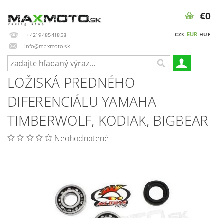
€0
EUR
CZK
HUF
+421948541858
info@maxmoto.sk
LOŽISKÁ PREDNÉHO
DIFERENCIÁLU YAMAHA
TIMBERWOLF, KODIAK, BIGBEAR
Neohodnotené