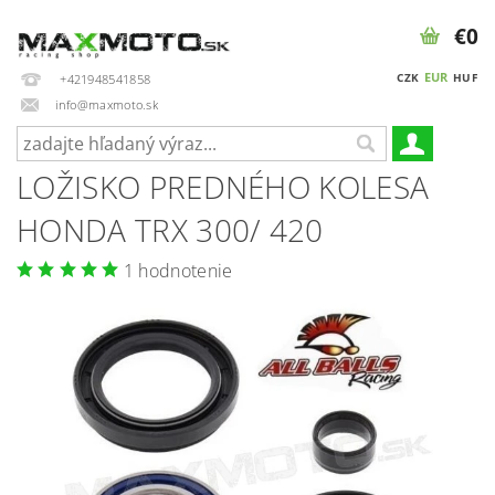
€0
EUR
CZK
HUF
+421948541858
info@maxmoto.sk
LOŽISKO PREDNÉHO KOLESA
HONDA TRX 300/ 420
1 hodnotenie