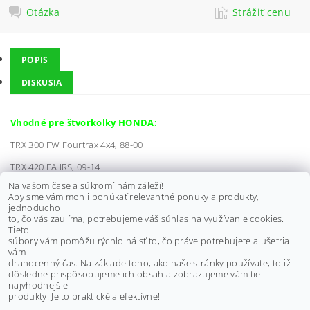
Otázka
Strážiť cenu
POPIS
DISKUSIA
Vhodné pre štvorkolky HONDA:
TRX 300 FW Fourtrax 4x4, 88-00
TRX 420 FA IRS, 09-14
TRX 420 FE, 07-13
Na vašom čase a súkromí nám záleží!
TRX 420 FM, 07-13
Aby sme vám mohli ponúkať relevantné ponuky a produkty,
TRX 420 FPA IRS, 09-14
jednoducho
TRX 420 FPE, 11-13
to, čo vás zaujíma, potrebujeme váš súhlas na využívanie cookies.
TRX 420 FPM, 11-13
Tieto
súbory vám pomôžu rýchlo nájsť to, čo práve potrebujete a ušetria
vám
Výrobca:
ALL BALLS
drahocenný čas. Na základe toho, ako naše stránky používate, totiž
dôsledne prispôsobujeme ich obsah a zobrazujeme vám tie
Buďte prvý, kto napíše príspevok k tejto položke.
najvhodnejšie
produkty. Je to praktické a efektívne!
Pridať komentár