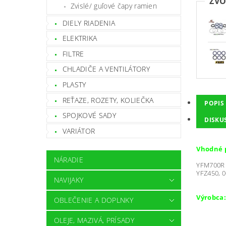
ZVO
Zvislé/ guľové čapy ramien
DIELY RIADENIA
ELEKTRIKA
FILTRE
CHLADIČE A VENTILÁTORY
PLASTY
REŤAZE, ROZETY, KOLIEČKA
POPIS
SPOJKOVÉ SADY
DISKU
VARIÁTOR
Vhodné 
NÁRADIE
YFM700R 
YFZ450, 0
NAVIJAKY
Výrobca:
OBLEČENIE A DOPLNKY
OLEJE, MAZIVÁ, PRÍSADY