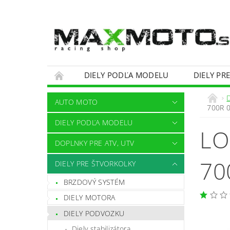
DIELY PODĽA MODELU
DIELY PR
OBCHODNÉ PODMIENKY
KONTAKTY
AUTO MOTO
700R 0
DIELY PODĽA MODELU
LO
DOPLNKY PRE ATV, UTV
70
DIELY PRE ŠTVORKOLKY
BRZDOVÝ SYSTÉM
DIELY MOTORA
DIELY PODVOZKU
Diely stabilizátora