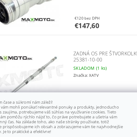
€120 bez DPH
€147,60
ZADNÁ OS PRE ŠTVORKOLKU 
25381-10-00
SKLADOM
(1 ks)
Značka:
XATV
€154,50 bez DPH
m čase a súkromí nám záleží!
 vám mohli ponúkať relevantné ponuky a produkty, jednoducho
€190
ás zaujíma, potrebujeme váš súhlas na využívanie cookies. Tieto
ám pomôžu rýchlo nájsť to, čo práve potrebujete a ušetria vám
ný čas. Na základe toho, ako naše stránky používate, totiž
e prispôsobujeme ich obsah a zobrazujeme vám tie najvhodnejšie
. Je to praktické a efektívne!