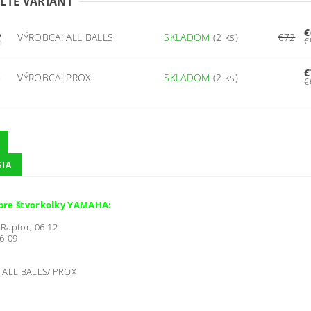
ĽTE VARIANT
€
VÝROBCA: ALL BALLS
SKLADOM
(2 ks)
€72
€
VÝROBCA: PROX
SKLADOM
(2 ks)
SIA
pre štvorkolky YAMAHA:
Raptor, 06-12
6-09
ALL BALLS/ PROX