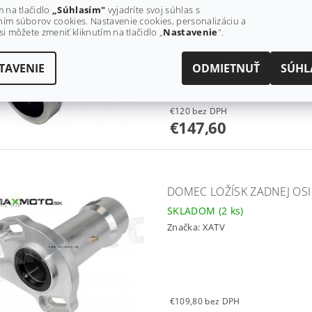
DOMEC LOŽÍSK ZADNEJ OSI
m na tlačidlo
„Súhlasím"
vyjadríte svoj súhlas s
1S3-25311-01-00
ím súborov cookies. Nastavenie cookies, personalizáciu a
si môžete zmeniť kliknutím na tlačidlo „
Nastavenie
".
SKLADOM
(3 ks)
Značka:
XATV
TAVENIE
ODMIETNUŤ
SÚHL
€120 bez DPH
€147,60
DOMEC LOŽÍSK ZADNEJ OSI 
SKLADOM
(2 ks)
Značka:
XATV
€109,80 bez DPH