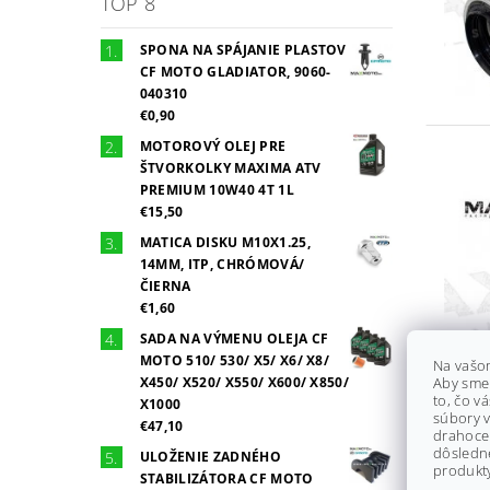
TOP 8
SPONA NA SPÁJANIE PLASTOV
CF MOTO GLADIATOR, 9060-
040310
€0,90
MOTOROVÝ OLEJ PRE
ŠTVORKOLKY MAXIMA ATV
PREMIUM 10W40 4T 1L
€15,50
MATICA DISKU M10X1.25,
14MM, ITP, CHRÓMOVÁ/
ČIERNA
€1,60
SADA NA VÝMENU OLEJA CF
MOTO 510/ 530/ X5/ X6/ X8/
Na vašo
X450/ X520/ X550/ X600/ X850/
Aby sme
to, čo v
X1000
súbory v
€47,10
drahocen
dôsledn
ULOŽENIE ZADNÉHO
produkty
STABILIZÁTORA CF MOTO