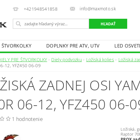
info@maxmoto.sk
+421948541858
E ŠTVORKOLKY
DOPLNKY PRE ATV, UTV
LED OSVET
DIELY PRE ŠTVORKOLKY
Diely podvozku
Ložiská kolies
Ložiská za
6-12, YFZ450 06-09
ŽISKÁ ZADNEJ OSI Y
0R 06-12, YFZ450 06-0
1 hodnotenie
Ložiská, 
Raptor 70
PROX sad