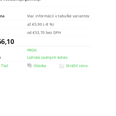
ena
Viac informácií v tabuľke variantov
až
€5,90
(–8 %)
od €53,70 bez DPH
66,10
PROX
a
Ložiská zadných kolies
Tlač
Otázka
Strážiť cenu