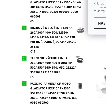
GLADIATOR RX510/ RX530/ X5/ X6/
Kliknutí
X8/ X450/ X520/ X550/ X600/ X625/
používan
reklamy 
X850/ X1000, 9GQ0-060003, 7000-
060003
€5
NAS
BRZDOVÉ OBLOŽENIE LINHAI
260/ 300/ 400/ 500/ M550/
M565/ M570/ M750 E2/ E4/ T3B
PREDNÉ/ ZADNÉ, 22245/ 70525/
25128
€15
TESNENIE VÝFUKU LINHAI
260/ 300/ 400/ 400 (EURO 4)/
500/ 550/ 565/ 570/ 650, 25222/
35370/ 27911/ 35898
€5
PUZDRO RAMENA CF MOTO
GLADIATOR RX510/ RX530/
X5/ X6/ X8/ X450/ X520/ X550/
X600/ X850/ X1000, UTV530/ 830,
9010-050500