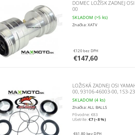
DOMEC LOŽÍSK ZADNEJ OSI 
00
SKLADOM
(>5 ks)
Značka:
XATV
€120 bez DPH
€147,60
LOŽISKÁ ZADNEJ OSI YAMAH
00, 93106-46003-00, 1S3-2
SKLADOM
(4 ks)
Značka:
ALL BALLS
Pôvodne:
€83
Ušetríte
:
€7 (–8 %)
€61,80 bez DPH