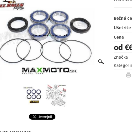
Bežná c
Ušetríte
Cena
od €
Značka
Kategóri