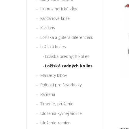
Homokinetické kĺby
Kardanové kríže
Kardany
Ložiská a guferá diferenciálu
Ložiská kolies
Ložiská predných kolies
Ložiská zadných kolies
Manžety kĺbov
Poloosi pre štvorkolky
Ramená
Tlmenie, pruženie
Uloženia kyvnej vidlice
Uloženie ramien