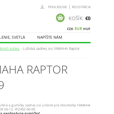
|
PRIHLÁSENIE
REGISTRÁCIA
KOŠÍK:
€0
EUR
CZK
HUF
LENIE, SVETLÁ
NAPÍŠTE NÁM
dných kolies
Ložiská zadnej osi YAMAHA Raptor
AMAHA RAPTOR
9
guferá a gumičky zadnej osi určené pre štvorkolky YAMAHA
0R 06-12, YFZ450 06-09.
a neobsahuje gumičky!