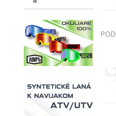
€5
POD