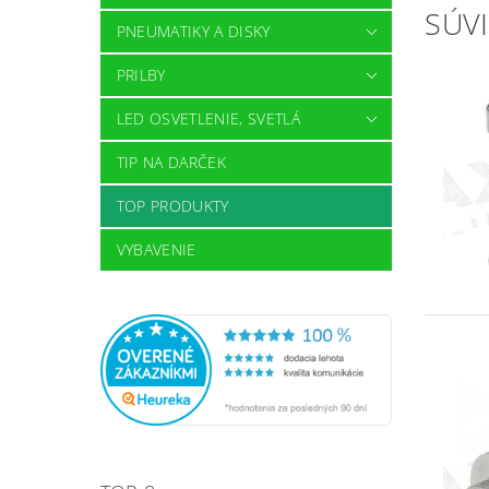
SÚVI
PNEUMATIKY A DISKY
PRILBY
LED OSVETLENIE, SVETLÁ
TIP NA DARČEK
TOP PRODUKTY
VYBAVENIE