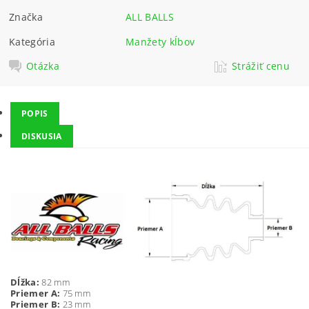
Značka
ALL BALLS
Kategória
Manžety kĺbov
Otázka
Strážiť cenu
POPIS
DISKUSIA
Dĺžka:
82 mm
Priemer A:
75 mm
Priemer B:
23 mm