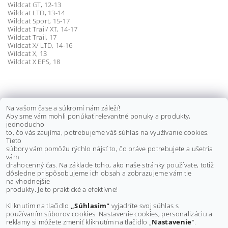
Wildcat GT, 12-13
Wildcat LTD, 13-14
Wildcat Sport, 15-17
Wildcat Trail/ XT, 14-17
Wildcat Trail, 17
Wildcat X/ LTD, 14-16
Wildcat X, 13
Wildcat X EPS, 18
KLIEŠTE NA ZAISŤOVACIE PÁSKY
Na vašom čase a súkromí nám záleží!
Aby sme vám mohli ponúkať relevantné ponuky a produkty,
MANŽIET
jednoducho
to, čo vás zaujíma, potrebujeme váš súhlas na využívanie cookies.
€30 bez DPH
Tieto
€36,90
súbory vám pomôžu rýchlo nájsť to, čo práve potrebujete a ušetria
vám
drahocenný čas. Na základe toho, ako naše stránky používate, totiž
dôsledne prispôsobujeme ich obsah a zobrazujeme vám tie
Buďte prvý, kto napíše príspevok k tejto položke.
najvhodnejšie
produkty. Je to praktické a efektívne!
Pridať komentár
Kliknutím na tlačidlo
„Súhlasím"
vyjadríte svoj súhlas s
používaním súborov cookies. Nastavenie cookies, personalizáciu a
reklamy si môžete zmeniť kliknutím na tlačidlo „
Nastavenie
".