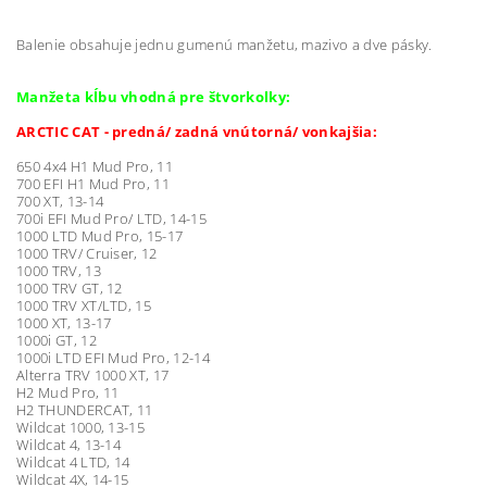
Balenie obsahuje jednu gumenú manžetu, mazivo a dve pásky.
Manžeta kĺbu vhodná pre štvorkolky:
ARCTIC CAT - predná/ zadná vnútorná/ vonkajšia:
650 4x4 H1 Mud Pro, 11
700 EFI H1 Mud Pro, 11
700 XT, 13-14
700i EFI Mud Pro/ LTD, 14-15
1000 LTD Mud Pro, 15-17
1000 TRV/ Cruiser, 12
1000 TRV, 13
1000 TRV GT, 12
1000 TRV XT/LTD, 15
1000 XT, 13-17
1000i GT, 12
1000i LTD EFI Mud Pro, 12-14
Alterra TRV 1000 XT, 17
H2 Mud Pro, 11
H2 THUNDERCAT, 11
Wildcat 1000, 13-15
Wildcat 4, 13-14
Wildcat 4 LTD, 14
Wildcat 4X, 14-15