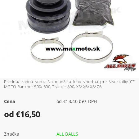
Predná/ zadná vonkajšia manžeta kĺbu vhodná pre štvorkolky CF
MOTO Rancher 500/ 600, Tracker 800, X5/ X6/ X8/ Z6.
Cena
od €13,40 bez DPH
od €16,50
Značka
ALL BALLS