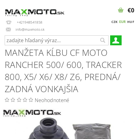
€0
EUR
CZK
HUF
+421948541858
info@maxmoto.sk
MANŽETA KĹBU CF MOTO
RANCHER 500/ 600, TRACKER
800, X5/ X6/ X8/ Z6, PREDNÁ/
ZADNÁ VONKAJŠIA
Neohodnotené