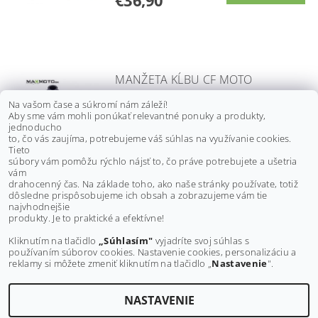
€36,90
MANŽETA KĹBU CF MOTO
RANCHER 500/ 600, TRACKER
Na vašom čase a súkromí nám záleží!
800, X5/ X6/ X8/ Z6, PREDNÁ/
Aby sme vám mohli ponúkať relevantné ponuky a produkty,
ZADNÁ VNÚTORNÁ
jednoducho
to, čo vás zaujíma, potrebujeme váš súhlas na využívanie cookies.
€13,30 bez DPH
Tieto
€16,40
súbory vám pomôžu rýchlo nájsť to, čo práve potrebujete a ušetria
vám
drahocenný čas. Na základe toho, ako naše stránky používate, totiž
dôsledne prispôsobujeme ich obsah a zobrazujeme vám tie
Buďte prvý, kto napíše príspevok k tejto položke.
najvhodnejšie
produkty. Je to praktické a efektívne!
Pridať komentár
Kliknutím na tlačidlo
„Súhlasím"
vyjadríte svoj súhlas s
používaním súborov cookies. Nastavenie cookies, personalizáciu a
reklamy si môžete zmeniť kliknutím na tlačidlo „
Nastavenie
".
NASTAVENIE