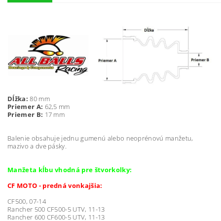
Dĺžka:
80 mm
Priemer A:
62,5 mm
Priemer B:
17 mm
Balenie obsahuje jednu gumenú alebo neoprénovú manžetu,
mazivo a dve pásky.
Manžeta kĺbu vhodná pre štvorkolky:
CF MOTO - predná vonkajšia:
CF500, 07-14
Rancher 500 CF500-5 UTV, 11-13
Rancher 600 CF600-5 UTV, 11-13