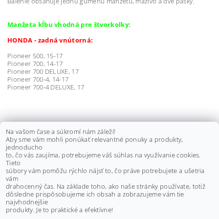
Balenie obsahuje jednu gumenú manžetu, mazivo a dve pásky.
Manžeta kĺbu vhodná pre štvorkolky:
HONDA - zadná vnútorná:
Pioneer 500, 15-17
Pioneer 700, 14-17
Pioneer 700 DELUXE, 17
Pioneer 700-4, 14-17
Pioneer 700-4 DELUXE, 17
KLIEŠTE NA ZAISŤOVACIE PÁSKY
Na vašom čase a súkromí nám záleží!
Aby sme vám mohli ponúkať relevantné ponuky a produkty,
MANŽIET
jednoducho
to, čo vás zaujíma, potrebujeme váš súhlas na využívanie cookies.
€30 bez DPH
Tieto
€36,90
súbory vám pomôžu rýchlo nájsť to, čo práve potrebujete a ušetria
vám
drahocenný čas. Na základe toho, ako naše stránky používate, totiž
dôsledne prispôsobujeme ich obsah a zobrazujeme vám tie
Buďte prvý, kto napíše príspevok k tejto položke.
najvhodnejšie
produkty. Je to praktické a efektívne!
Pridať komentár