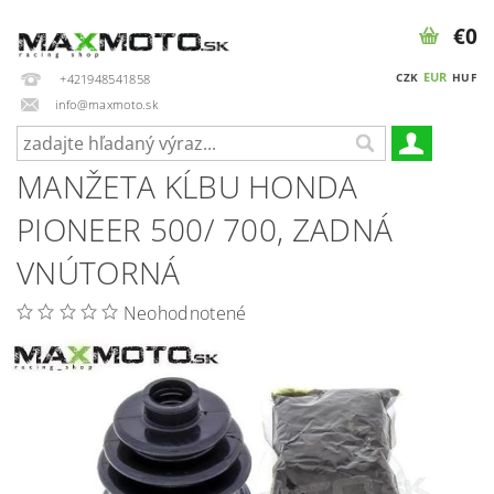
€0
EUR
CZK
HUF
+421948541858
info@maxmoto.sk
MANŽETA KĹBU HONDA
PIONEER 500/ 700, ZADNÁ
VNÚTORNÁ
Neohodnotené