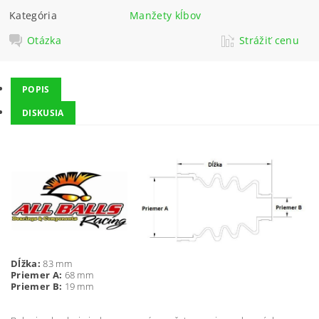
Kategória
Manžety kĺbov
Otázka
Strážiť cenu
POPIS
DISKUSIA
Dĺžka:
83 mm
Priemer A:
68 mm
Priemer B:
19 mm