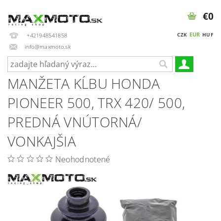
€0
EUR
CZK
HUF
+421948541858
info@maxmoto.sk
MANŽETA KĹBU HONDA
PIONEER 500, TRX 420/ 500,
PREDNÁ VNÚTORNÁ/
VONKAJŠIA
Neohodnotené