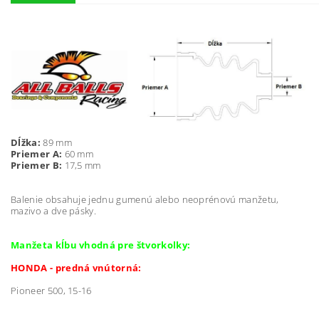
Dĺžka:
89 mm
Priemer A:
60 mm
Priemer B:
17,5 mm
Balenie obsahuje jednu gumenú alebo neoprénovú manžetu,
mazivo a dve pásky.
Manžeta kĺbu vhodná pre štvorkolky:
HONDA - predná vnútorná:
Pioneer 500, 15-16