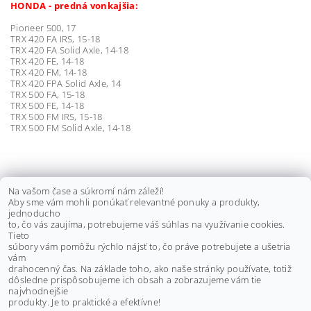
HONDA - predná vonkajšia:
Pioneer 500, 17
TRX 420 FA IRS, 15-18
TRX 420 FA Solid Axle, 14-18
TRX 420 FE, 14-18
TRX 420 FM, 14-18
TRX 420 FPA Solid Axle, 14
TRX 500 FA, 15-18
TRX 500 FE, 14-18
TRX 500 FM IRS, 15-18
TRX 500 FM Solid Axle, 14-18
KLIEŠTE NA ZAISŤOVACIE PÁSKY
Na vašom čase a súkromí nám záleží!
Aby sme vám mohli ponúkať relevantné ponuky a produkty,
MANŽIET
jednoducho
to, čo vás zaujíma, potrebujeme váš súhlas na využívanie cookies.
€30 bez DPH
Tieto
€36,90
súbory vám pomôžu rýchlo nájsť to, čo práve potrebujete a ušetria
vám
drahocenný čas. Na základe toho, ako naše stránky používate, totiž
dôsledne prispôsobujeme ich obsah a zobrazujeme vám tie
Buďte prvý, kto napíše príspevok k tejto položke.
najvhodnejšie
produkty. Je to praktické a efektívne!