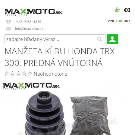
€0
EUR
CZK
HUF
+421948541858
info@maxmoto.sk
MANŽETA KĹBU HONDA TRX
300, PREDNÁ VNÚTORNÁ
Neohodnotené