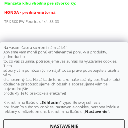
Manžeta kĺbu vhodná pre štvorkolky:
HONDA - predná vnútorná:
TRX 300 FW Fourtrax 4x4, 88-00
KLIEŠTE NA ZAISŤOVACIE PÁSKY
Na vašom čase a súkromí nám záleží!
Aby sme vám mohli ponúkať relevantné ponuky a produkty,
MANŽIET
jednoducho
to, čo vás zaujíma, potrebujeme váš súhlas na využívanie cookies.
€30 bez DPH
Tieto
€36,90
súbory vám pomôžu rýchlo nájsť to, čo práve potrebujete a ušetria
vám
drahocenný čas. Na základe toho, ako naše stránky používate, totiž
dôsledne prispôsobujeme ich obsah a zobrazujeme vám tie
Buďte prvý, kto napíše príspevok k tejto položke.
najvhodnejšie
produkty. Je to praktické a efektívne!
Pridať komentár
Kliknutím na tlačidlo
„Súhlasím"
vyjadríte svoj súhlas s
používaním súborov cookies. Nastavenie cookies, personalizáciu a
reklamy si môžete zmeniť kliknutím na tlačidlo „
Nastavenie
".
NASTAVENIE