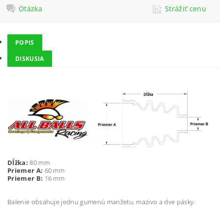
Otázka
Strážiť cenu
POPIS
DISKUSIA
Dĺžka:
80 mm
Priemer A:
60 mm
Priemer B:
16 mm
Balenie obsahuje jednu gumenú manžetu, mazivo a dve pásky.