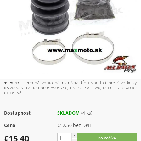
19-5013
- Predná vnútorná manžeta kĺbu vhodná pre štvorkolky
KAWASAKI Brute Force 650/ 750, Prairie KVF 360, Mule 2510/ 4010/
610 a iné.
Dostupnosť
SKLADOM
(4 ks)
Cena
€12,50 bez DPH
€15,40