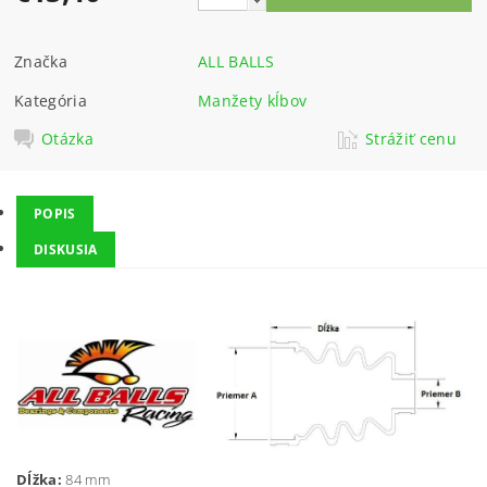
Značka
ALL BALLS
Kategória
Manžety kĺbov
Otázka
Strážiť cenu
POPIS
DISKUSIA
Dĺžka:
84 mm