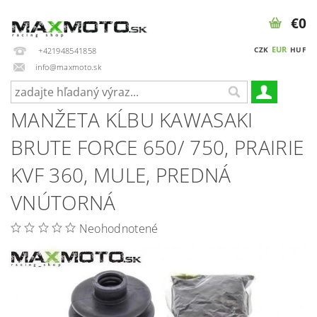
€0
EUR
CZK
HUF
+421948541858
info@maxmoto.sk
MANŽETA KĹBU KAWASAKI
BRUTE FORCE 650/ 750, PRAIRIE
KVF 360, MULE, PREDNÁ
VNÚTORNÁ
Neohodnotené