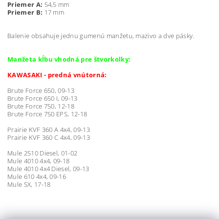
Priemer A:
54,5 mm
Priemer B:
17 mm
Balenie obsahuje jednu gumenú manžetu, mazivo a dve pásky.
Manžeta kĺbu vhodná pre štvorkolky:
KAWASAKI - predná vnútorná:
Brute Force 650, 09-13
Brute Force 650 I, 09-13
Brute Force 750, 12-18
Brute Force 750 EPS, 12-18
Prairie KVF 360 A 4x4, 09-13
Prairie KVF 360 C 4x4, 09-13
Mule 2510 Diesel, 01-02
Mule 4010 4x4, 09-18
Mule 4010 4x4 Diesel, 09-13
Mule 610 4x4, 09-16
Mule SX, 17-18