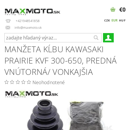
€0
EUR
CZK
HUF
+421948541858
info@maxmoto.sk
MANŽETA KĹBU KAWASAKI
PRAIRIE KVF 300-650, PREDNÁ
VNÚTORNÁ/ VONKAJŠIA
Neohodnotené