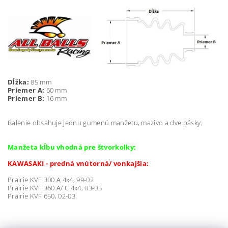
Dĺžka:
85 mm
Priemer A:
60 mm
Priemer B:
16 mm
Balenie obsahuje jednu gumenú manžetu, mazivo a dve pásky.
Manžeta kĺbu vhodná pre štvorkolky:
KAWASAKI - predná vnútorná/ vonkajšia:
Prairie KVF 300 A 4x4, 99-02
Prairie KVF 360 A/ C 4x4, 03-05
Prairie KVF 650, 02-03