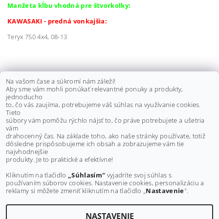
Manžeta kĺbu vhodná pre štvorkolky:
KAWASAKI - predná vonkajšia:
Teryx 750 4x4, 08-13
KLIEŠTE NA ZAISŤOVACIE PÁSKY
Na vašom čase a súkromí nám záleží!
Aby sme vám mohli ponúkať relevantné ponuky a produkty,
MANŽIET
jednoducho
to, čo vás zaujíma, potrebujeme váš súhlas na využívanie cookies.
€30 bez DPH
Tieto
€36,90
súbory vám pomôžu rýchlo nájsť to, čo práve potrebujete a ušetria
vám
drahocenný čas. Na základe toho, ako naše stránky používate, totiž
dôsledne prispôsobujeme ich obsah a zobrazujeme vám tie
Buďte prvý, kto napíše príspevok k tejto položke.
najvhodnejšie
produkty. Je to praktické a efektívne!
Pridať komentár
Kliknutím na tlačidlo
„Súhlasím"
vyjadríte svoj súhlas s
používaním súborov cookies. Nastavenie cookies, personalizáciu a
reklamy si môžete zmeniť kliknutím na tlačidlo „
Nastavenie
".
NASTAVENIE