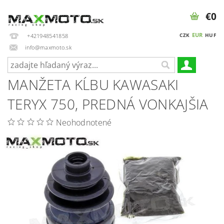
€0
EUR
CZK
HUF
+421948541858
info@maxmoto.sk
MANŽETA KĹBU KAWASAKI
TERYX 750, PREDNÁ VONKAJŠIA
Neohodnotené