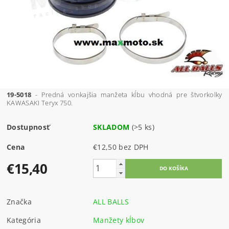
19-5018
- Predná vonkajšia manžeta kĺbu vhodná pre štvorkolky
KAWASAKI Teryx 750.
Dostupnosť
SKLADOM
(>5 ks)
Cena
€12,50 bez DPH
€15,40
Značka
ALL BALLS
Kategória
Manžety kĺbov