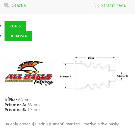
Otázka
Strážiť cenu
POPIS
DISKUSIA
Dĺžka:
83 mm
Priemer A:
68 mm
Priemer B:
19 mm
Balenie obsahuje jednu gumenú manžetu, mazivo a dve pásky.