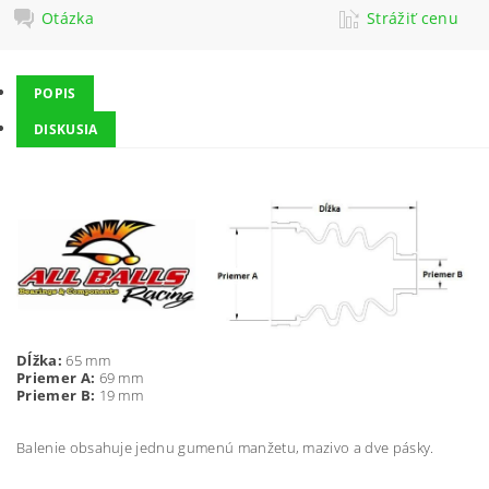
Otázka
Strážiť cenu
POPIS
DISKUSIA
Dĺžka:
65 mm
Priemer A:
69 mm
Priemer B:
19 mm
Balenie obsahuje jednu gumenú manžetu, mazivo a dve pásky.