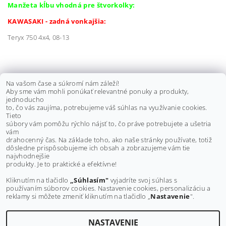
Manžeta kĺbu vhodná pre štvorkolky:
KAWASAKI - zadná vonkajšia:
Teryx 750 4x4, 08-13
KLIEŠTE NA ZAISŤOVACIE PÁSKY
Na vašom čase a súkromí nám záleží!
Aby sme vám mohli ponúkať relevantné ponuky a produkty,
MANŽIET
jednoducho
to, čo vás zaujíma, potrebujeme váš súhlas na využívanie cookies.
€30 bez DPH
Tieto
€36,90
súbory vám pomôžu rýchlo nájsť to, čo práve potrebujete a ušetria
vám
drahocenný čas. Na základe toho, ako naše stránky používate, totiž
dôsledne prispôsobujeme ich obsah a zobrazujeme vám tie
Buďte prvý, kto napíše príspevok k tejto položke.
najvhodnejšie
produkty. Je to praktické a efektívne!
Pridať komentár
Kliknutím na tlačidlo
„Súhlasím"
vyjadríte svoj súhlas s
používaním súborov cookies. Nastavenie cookies, personalizáciu a
reklamy si môžete zmeniť kliknutím na tlačidlo „
Nastavenie
".
NASTAVENIE