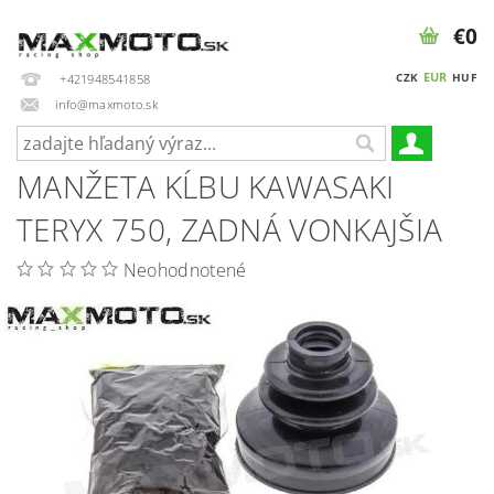
€0
EUR
CZK
HUF
+421948541858
info@maxmoto.sk
MANŽETA KĹBU KAWASAKI
TERYX 750, ZADNÁ VONKAJŠIA
Neohodnotené