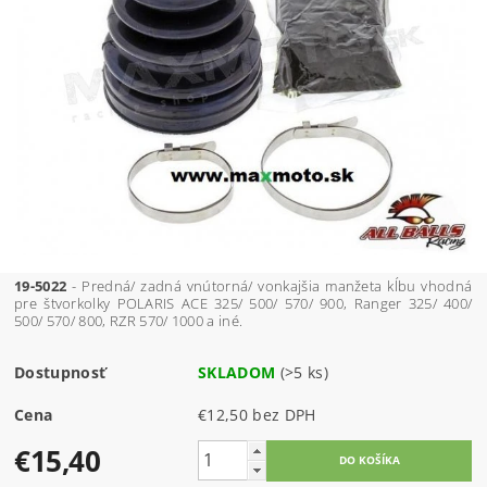
19-5022
- Predná/ zadná vnútorná/ vonkajšia manžeta kĺbu vhodná
pre štvorkolky POLARIS ACE 325/ 500/ 570/ 900, Ranger 325/ 400/
500/ 570/ 800, RZR 570/ 1000 a iné.
Dostupnosť
SKLADOM
(>5 ks)
Cena
€12,50 bez DPH
€15,40