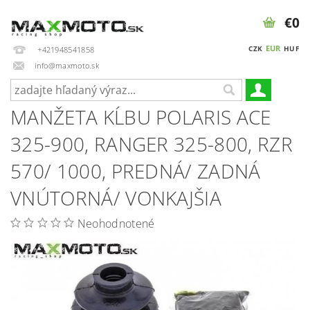
€0
EUR
CZK
HUF
+421948541858
info@maxmoto.sk
MANŽETA KĹBU POLARIS ACE
325-900, RANGER 325-800, RZR
570/ 1000, PREDNÁ/ ZADNÁ
VNÚTORNÁ/ VONKAJŠIA
Neohodnotené