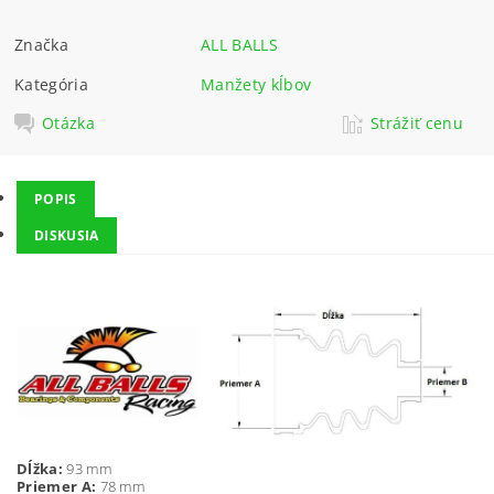
Značka
ALL BALLS
Kategória
Manžety kĺbov
Otázka
Strážiť cenu
POPIS
DISKUSIA
Dĺžka:
93 mm
Priemer A:
78 mm