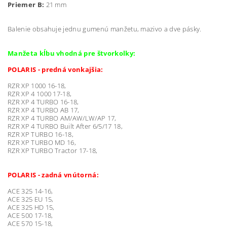
Priemer B:
21 mm
Balenie obsahuje jednu gumenú manžetu, mazivo a dve pásky.
Manžeta kĺbu vhodná pre štvorkolky:
POLARIS - predná vonkajšia:
RZR XP 1000 16-18,
RZR XP 4 1000 17-18,
RZR XP 4 TURBO 16-18,
RZR XP 4 TURBO AB 17,
RZR XP 4 TURBO AM/AW/LW/AP 17,
RZR XP 4 TURBO Built After 6/5/17 18,
RZR XP TURBO 16-18,
RZR XP TURBO MD 16,
RZR XP TURBO Tractor 17-18,
POLARIS - zadná vnútorná:
ACE 325 14-16,
ACE 325 EU 15,
ACE 325 HD 15,
ACE 500 17-18,
ACE 570 15-18,