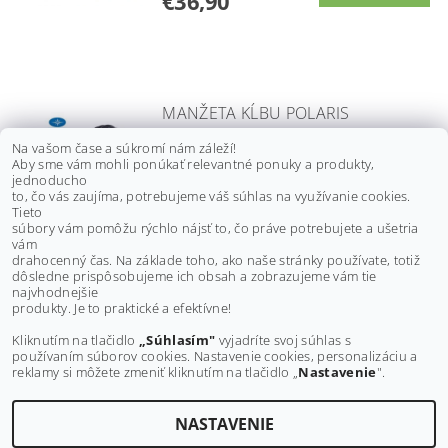
€36,90
MANŽETA KĹBU POLARIS
SCRAMBLER 1000 21,
Na vašom čase a súkromí nám záleží!
SPORTSMAN 1000 21-23,
Aby sme vám mohli ponúkať relevantné ponuky a produkty,
3236447, PREDNÁ VONKAJŠIA
jednoducho
to, čo vás zaujíma, potrebujeme váš súhlas na využívanie cookies.
€55,30 bez DPH
Tieto
€68
súbory vám pomôžu rýchlo nájsť to, čo práve potrebujete a ušetria
vám
drahocenný čas. Na základe toho, ako naše stránky používate, totiž
dôsledne prispôsobujeme ich obsah a zobrazujeme vám tie
Buďte prvý, kto napíše príspevok k tejto položke.
najvhodnejšie
produkty. Je to praktické a efektívne!
Pridať komentár
Kliknutím na tlačidlo
„Súhlasím"
vyjadríte svoj súhlas s
používaním súborov cookies. Nastavenie cookies, personalizáciu a
reklamy si môžete zmeniť kliknutím na tlačidlo „
Nastavenie
".
NASTAVENIE