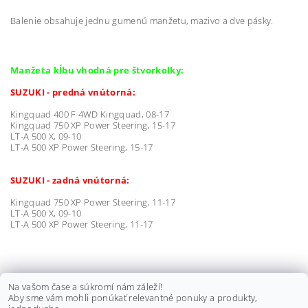
Balenie obsahuje jednu gumenú manžetu, mazivo a dve pásky.
Manžeta kĺbu vhodná pre štvorkolky:
SUZUKI - predná vnútorná:
Kingquad 400 F 4WD Kingquad, 08-17
Kingquad 750 XP Power Steering, 15-17
LT-A 500 X, 09-10
LT-A 500 XP Power Steering, 15-17
SUZUKI - zadná vnútorná:
Kingquad 750 XP Power Steering, 11-17
LT-A 500 X, 09-10
LT-A 500 XP Power Steering, 11-17
KLIEŠTE NA ZAISŤOVACIE PÁSKY
Na vašom čase a súkromí nám záleží!
Aby sme vám mohli ponúkať relevantné ponuky a produkty,
MANŽIET