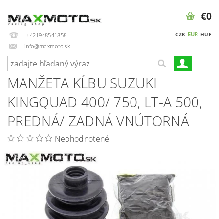
€0
EUR
CZK
HUF
+421948541858
info@maxmoto.sk
MANŽETA KĹBU SUZUKI
KINGQUAD 400/ 750, LT-A 500,
PREDNÁ/ ZADNÁ VNÚTORNÁ
Neohodnotené