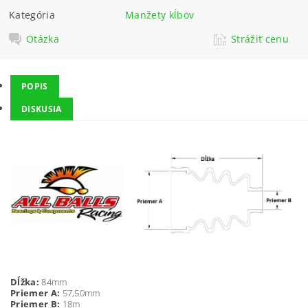
Kategória
Manžety kĺbov
Otázka
Strážiť cenu
POPIS
DISKUSIA
Dĺžka:
84mm
Priemer A:
57,50mm
Priemer B:
18m