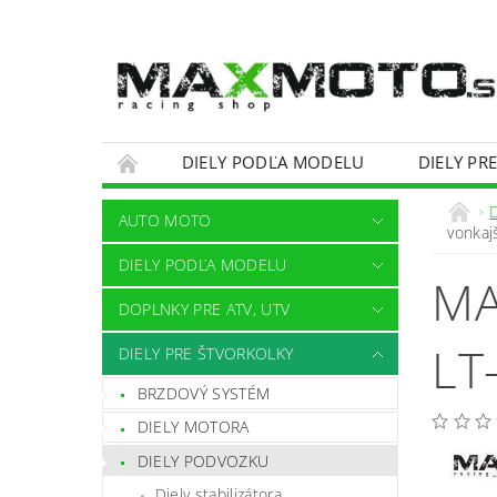
DIELY PODĽA MODELU
DIELY PR
OBCHODNÉ PODMIENKY
KONTAKTY
AUTO MOTO
vonkaj
DIELY PODĽA MODELU
MA
DOPLNKY PRE ATV, UTV
LT
DIELY PRE ŠTVORKOLKY
BRZDOVÝ SYSTÉM
DIELY MOTORA
DIELY PODVOZKU
Diely stabilizátora