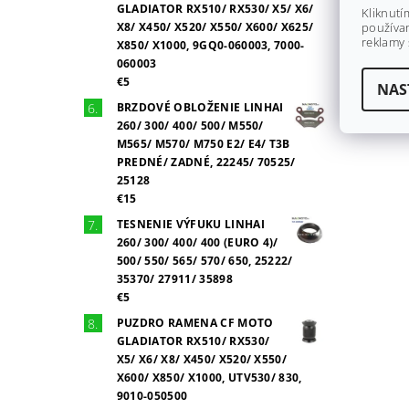
GLADIATOR RX510/ RX530/ X5/ X6/
Kliknutí
X8/ X450/ X520/ X550/ X600/ X625/
používan
reklamy 
X850/ X1000, 9GQ0-060003, 7000-
060003
€5
NAS
BRZDOVÉ OBLOŽENIE LINHAI
260/ 300/ 400/ 500/ M550/
M565/ M570/ M750 E2/ E4/ T3B
PREDNÉ/ ZADNÉ, 22245/ 70525/
25128
€15
TESNENIE VÝFUKU LINHAI
260/ 300/ 400/ 400 (EURO 4)/
500/ 550/ 565/ 570/ 650, 25222/
35370/ 27911/ 35898
€5
PUZDRO RAMENA CF MOTO
GLADIATOR RX510/ RX530/
X5/ X6/ X8/ X450/ X520/ X550/
X600/ X850/ X1000, UTV530/ 830,
9010-050500