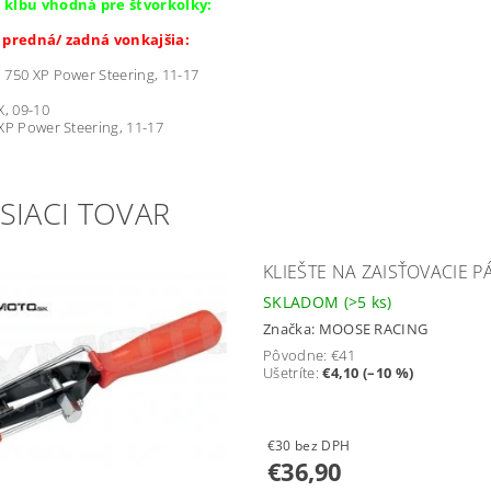
kĺbu vhodná pre štvorkolky:
 predná/ zadná vonkajšia:
750 XP Power Steering, 11-17
X, 09-10
XP Power Steering, 11-17
SIACI TOVAR
KLIEŠTE NA ZAISŤOVACIE P
SKLADOM
(>5 ks)
Značka:
MOOSE RACING
Pôvodne:
€41
Ušetríte
:
€4,10 (–10 %)
€30 bez DPH
€36,90