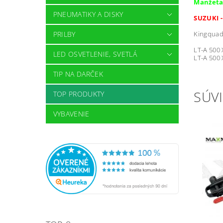
Manžeta 
PNEUMATIKY A DISKY
SUZUKI -
PRILBY
Kingquad 
LT-A 500 
LED OSVETLENIE, SVETLÁ
LT-A 500 
TIP NA DARČEK
SÚVI
TOP PRODUKTY
VYBAVENIE