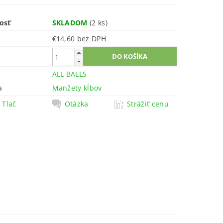
osť
SKLADOM
(2 ks)
€14,60 bez DPH
ALL BALLS
a
Manžety kĺbov
Tlač
Otázka
Strážiť cenu