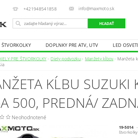
info@maxmoto.sk
+421948541858
E ŠTVORKOLKY
DOPLNKY PRE ATV, UTV
LED OSVET
DIELY PRE ŠTVORKOLKY
Diely podvozku
Manžety kĺbov
Manžeta k
šia
NŽETA KĹBU SUZUKI 
-A 500, PREDNÁ/ ZADN
Neohodnotené
19-5014
-
štvorkolk