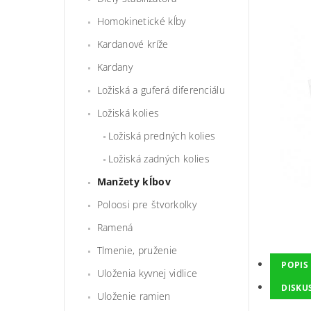
Homokinetické kĺby
Kardanové kríže
Kardany
Ložiská a guferá diferenciálu
Ložiská kolies
Ložiská predných kolies
Ložiská zadných kolies
Manžety kĺbov
Poloosi pre štvorkolky
Ramená
Tlmenie, pruženie
POPIS
Uloženia kyvnej vidlice
DISKU
Uloženie ramien