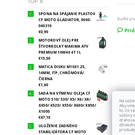
TOP 8
SPONA NA SPÁJANIE PLASTOV
Buďte prv
CF MOTO GLADIATOR, 9060-
040310
Pri
€0,90
MOTOROVÝ OLEJ PRE
ŠTVORKOLKY MAXIMA ATV
PREMIUM 10W40 4T 1L
€15,50
MATICA DISKU M10X1.25,
14MM, ITP, CHRÓMOVÁ/
ČIERNA
€1,60
SADA NA VÝMENU OLEJA CF
MOTO 510/ 530/ X5/ X6/ X8/
Na vašo
X450/ X520/ X550/ X600/ X850/
Aby sme
to, čo v
X1000
súbory v
€47,10
drahocen
dôsledn
ULOŽENIE ZADNÉHO
produkty
STABILIZÁTORA CF MOTO