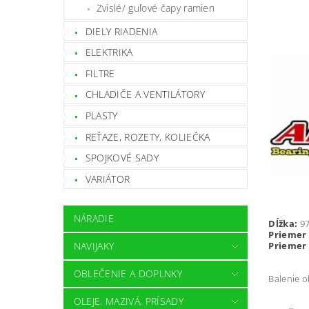
Zvislé/ guľové čapy ramien
DIELY RIADENIA
ELEKTRIKA
FILTRE
CHLADIČE A VENTILÁTORY
PLASTY
REŤAZE, ROZETY, KOLIEČKA
SPOJKOVÉ SADY
VARIÁTOR
NÁRADIE
Dĺžka:
9
Priemer 
NAVIJAKY
Priemer 
OBLEČENIE A DOPLNKY
Balenie 
OLEJE, MAZIVÁ, PRÍSADY