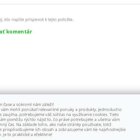
ý, kto napíše príspevok k tejto položke.
dať komentár
m čase a súkromí nám záleží!
 vám mohli ponúkať relevantné ponuky a produkty, jednoducho
ás zaujíma, potrebujeme váš súhlas na využívanie cookies. Tieto
ám pomôžu rýchlo nájsť to, čo práve potrebujete a ušetria vám
ný čas. Na základe toho, ako naše stránky používate, totiž
e prispôsobujeme ich obsah a zobrazujeme vám tie najvhodnejšie
. Je to praktické a efektívne!