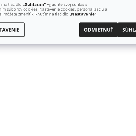
m na tlačidlo
„Súhlasím"
vyjadríte svoj súhlas s
ím súborov cookies. Nastavenie cookies, personalizáciu a
si môžete zmeniť kliknutím na tlačidlo „
Nastavenie
".
TAVENIE
ODMIETNUŤ
SÚHL