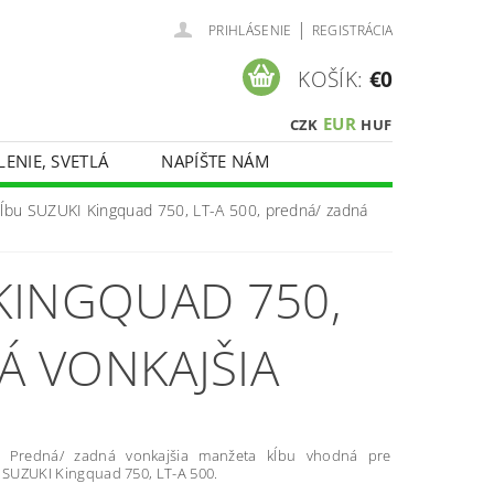
|
PRIHLÁSENIE
REGISTRÁCIA
KOŠÍK:
€0
EUR
CZK
HUF
LENIE, SVETLÁ
NAPÍŠTE NÁM
ĺbu SUZUKI Kingquad 750, LT-A 500, predná/ zadná
KINGQUAD 750,
Á VONKAJŠIA
 Predná/ zadná vonkajšia manžeta kĺbu vhodná pre
y SUZUKI Kingquad 750, LT-A 500.