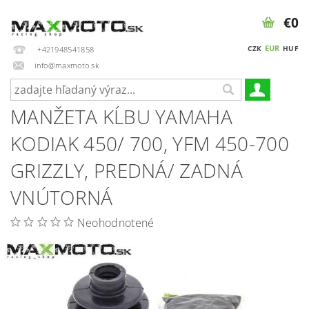
€0
EUR
CZK
HUF
+421948541858
info@maxmoto.sk
MANŽETA KĹBU YAMAHA
KODIAK 450/ 700, YFM 450-700
GRIZZLY, PREDNÁ/ ZADNÁ
VNÚTORNÁ
Neohodnotené