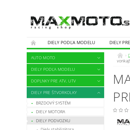
DIELY PODĽA MODELU
DIELY PR
OBCHODNÉ PODMIENKY
KONTAKTY
AUTO MOTO
vonkaj
DIELY PODĽA MODELU
MA
DOPLNKY PRE ATV, UTV
PR
DIELY PRE ŠTVORKOLKY
BRZDOVÝ SYSTÉM
DIELY MOTORA
DIELY PODVOZKU
Diely stabilizátora