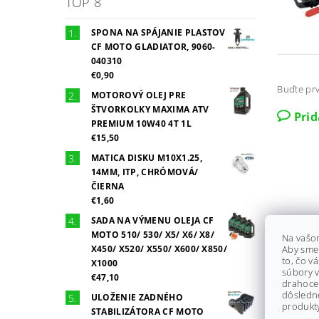
TOP 8
SPONA NA SPÁJANIE PLASTOV
CF MOTO GLADIATOR, 9060-
040310
€0,90
Buďte prv
MOTOROVÝ OLEJ PRE
ŠTVORKOLKY MAXIMA ATV
Pri
PREMIUM 10W40 4T 1L
€15,50
MATICA DISKU M10X1.25,
14MM, ITP, CHRÓMOVÁ/
ČIERNA
€1,60
SADA NA VÝMENU OLEJA CF
MOTO 510/ 530/ X5/ X6/ X8/
Na vašo
X450/ X520/ X550/ X600/ X850/
Aby sme
to, čo v
X1000
súbory v
€47,10
drahocen
dôsledn
ULOŽENIE ZADNÉHO
produkty
STABILIZÁTORA CF MOTO