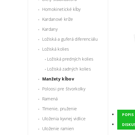
Homokinetické kĺby
Kardanové kríže
Kardany
Ložiská a guferá diferenciálu
Ložiská kolies
Ložiská predných kolies
Ložiská zadných kolies
Manžety kĺbov
Poloosi pre štvorkolky
Ramená
Tlmenie, pruženie
POPIS
Uloženia kyvnej vidlice
DISKU
Uloženie ramien