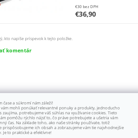
€30 bez DPH
€36,90
ý, kto napíše príspevok k tejto položke.
dať komentár
m čase a súkromí nám záleží!
 vám mohli ponúkať relevantné ponuky a produkty, jednoducho
ás zaujíma, potrebujeme váš súhlas na využívanie cookies. Tieto
ám pomôžu rýchlo nájsť to, čo práve potrebujete a ušetria vám
ný čas. Na základe toho, ako naše stránky používate, totiž
e prispôsobujeme ich obsah a zobrazujeme vám tie najvhodnejšie
. Je to praktické a efektívne!