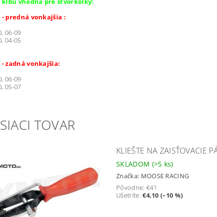
kĺbu vhodná pre štvorkolky:
 predná vonkajšia :
0, 06-09
0, 04-05
- zadná vonkajšia:
, 06-09
, 05-07
SIACI TOVAR
KLIEŠTE NA ZAISŤOVACIE P
SKLADOM
(>5 ks)
Značka:
MOOSE RACING
Pôvodne:
€41
Ušetríte
:
€4,10 (–10 %)