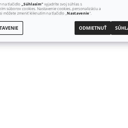
m na tlačidlo
„Súhlasím"
vyjadríte svoj súhlas s
ím súborov cookies. Nastavenie cookies, personalizáciu a
si môžete zmeniť kliknutím na tlačidlo „
Nastavenie
".
TAVENIE
ODMIETNUŤ
SÚHL