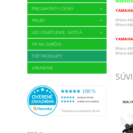
Manžeta 
PNEUMATIKY A DISKY
YAMAHA -
Rhino 45
PRILBY
Rhino 66
LED OSVETLENIE, SVETLÁ
YAMAHA 
TIP NA DARČEK
Rhino 450
Rhino 660
TOP PRODUKTY
VYBAVENIE
SÚVI