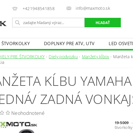
info@maxmoto.sk
+421948541858
E ŠTVORKOLKY
DOPLNKY PRE ATV, UTV
LED OSVET
DIELY PRE ŠTVORKOLKY
Diely podvozku
Manžety kĺbov
Manžeta k
šia
NŽETA KĹBU YAMAHA 
EDNÁ/ ZADNÁ VONKAJ
Neohodnotené
19-5009
-
štvorkolk