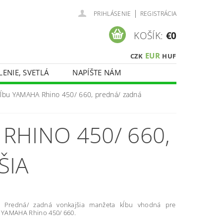
|
PRIHLÁSENIE
REGISTRÁCIA
KOŠÍK:
€0
EUR
CZK
HUF
LENIE, SVETLÁ
NAPÍŠTE NÁM
ĺbu YAMAHA Rhino 450/ 660, predná/ zadná
RHINO 450/ 660,
ŠIA
 Predná/ zadná vonkajšia manžeta kĺbu vhodná pre
y YAMAHA Rhino 450/ 660.