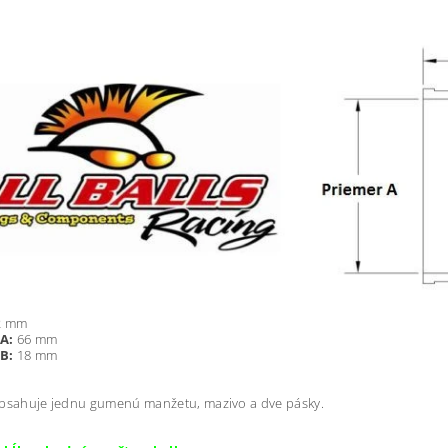
2 mm
A:
66 mm
B:
18 mm
obsahuje jednu gumenú manžetu, mazivo a dve pásky.