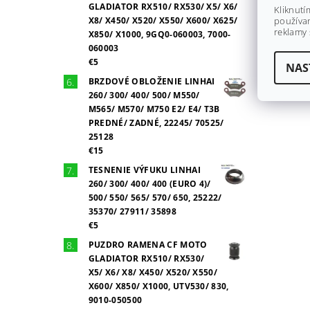
GLADIATOR RX510/ RX530/ X5/ X6/
Kliknutí
X8/ X450/ X520/ X550/ X600/ X625/
používan
reklamy 
X850/ X1000, 9GQ0-060003, 7000-
060003
€5
NAS
BRZDOVÉ OBLOŽENIE LINHAI
260/ 300/ 400/ 500/ M550/
M565/ M570/ M750 E2/ E4/ T3B
PREDNÉ/ ZADNÉ, 22245/ 70525/
25128
€15
TESNENIE VÝFUKU LINHAI
260/ 300/ 400/ 400 (EURO 4)/
500/ 550/ 565/ 570/ 650, 25222/
35370/ 27911/ 35898
€5
PUZDRO RAMENA CF MOTO
GLADIATOR RX510/ RX530/
X5/ X6/ X8/ X450/ X520/ X550/
X600/ X850/ X1000, UTV530/ 830,
9010-050500