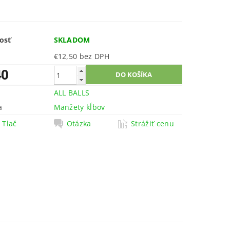
osť
SKLADOM
€12,50 bez DPH
40
ALL BALLS
a
Manžety kĺbov
Tlač
Otázka
Strážiť cenu