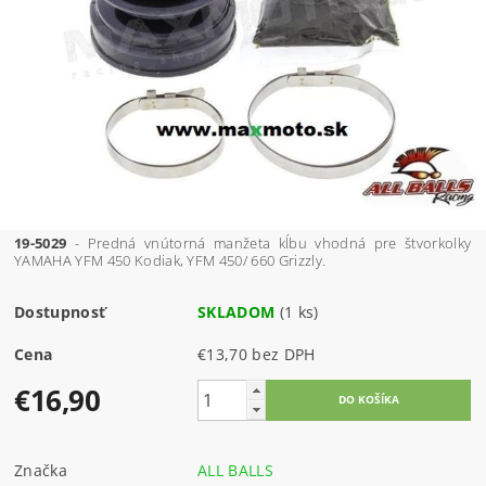
19-5029
- Predná vnútorná manžeta kĺbu vhodná pre štvorkolky
YAMAHA YFM 450 Kodiak, YFM 450/ 660 Grizzly.
Dostupnosť
SKLADOM
(1 ks)
Cena
€13,70 bez DPH
€16,90
Značka
ALL BALLS