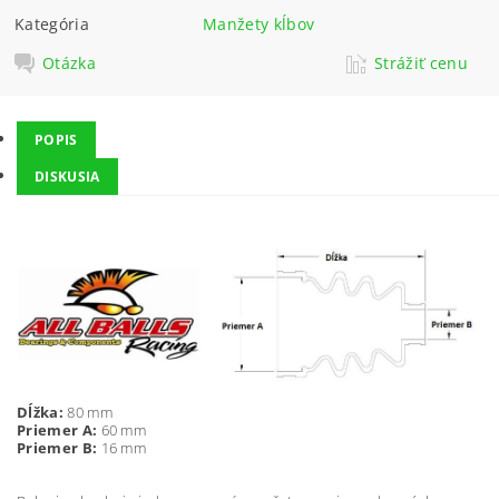
Kategória
Manžety kĺbov
Otázka
Strážiť cenu
POPIS
DISKUSIA
Dĺžka:
80 mm
Priemer A:
60 mm
Priemer B:
16 mm