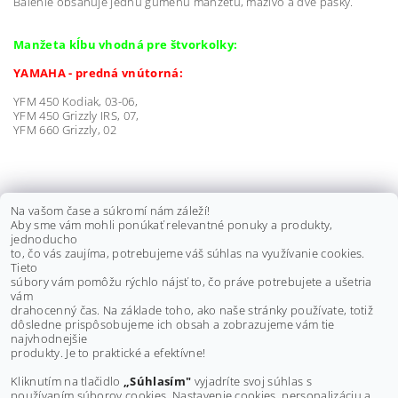
Balenie obsahuje jednu gumenú manžetu, mazivo a dve pásky.
Manžeta kĺbu vhodná pre štvorkolky:
YAMAHA - predná vnútorná:
YFM 450 Kodiak, 03-06,
YFM 450 Grizzly IRS, 07,
YFM 660 Grizzly, 02
KLIEŠTE NA ZAISŤOVACIE PÁSKY
Na vašom čase a súkromí nám záleží!
Aby sme vám mohli ponúkať relevantné ponuky a produkty,
MANŽIET
jednoducho
to, čo vás zaujíma, potrebujeme váš súhlas na využívanie cookies.
€30 bez DPH
Tieto
€36,90
súbory vám pomôžu rýchlo nájsť to, čo práve potrebujete a ušetria
vám
drahocenný čas. Na základe toho, ako naše stránky používate, totiž
dôsledne prispôsobujeme ich obsah a zobrazujeme vám tie
Buďte prvý, kto napíše príspevok k tejto položke.
najvhodnejšie
produkty. Je to praktické a efektívne!
Pridať komentár
Kliknutím na tlačidlo
„Súhlasím"
vyjadríte svoj súhlas s
používaním súborov cookies. Nastavenie cookies, personalizáciu a