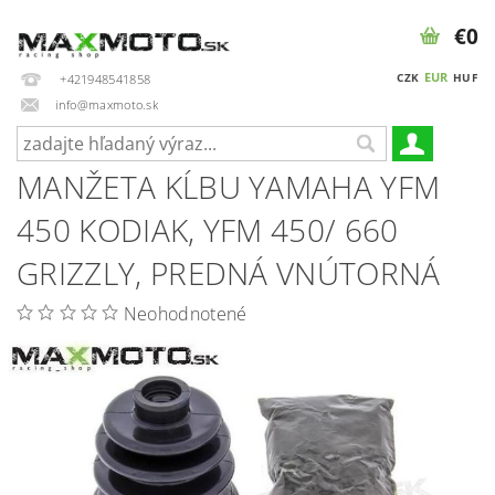
€0
EUR
CZK
HUF
+421948541858
info@maxmoto.sk
MANŽETA KĹBU YAMAHA YFM
450 KODIAK, YFM 450/ 660
GRIZZLY, PREDNÁ VNÚTORNÁ
Neohodnotené