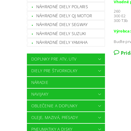
Vhodné p
NÁHRADNÉ DIELY POLARIS
260
NÁHRADNÉ DIELY QJ MOTOR
300 E2
300 T3b
NÁHRADNÉ DIELY SEGWAY
Výrobca:
NÁHRADNÉ DIELY SUZUKI
Buďte prv
NÁHRADNÉ DIELY YAMAHA
Pri
DOPLNKY PRE ATV, UTV
DIELY PRE ŠTVORKOLKY
NÁRADIE
NAVIJAKY
OBLEČENIE A DOPLNKY
OLEJE, MAZIVÁ, PRÍSADY
PNEUMATIKY A DISKY