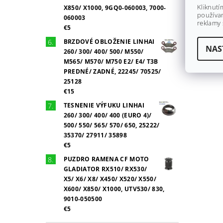
Kliknutí
X850/ X1000, 9GQ0-060003, 7000-
používan
060003
reklamy 
€5
BRZDOVÉ OBLOŽENIE LINHAI
NAS
260/ 300/ 400/ 500/ M550/
M565/ M570/ M750 E2/ E4/ T3B
PREDNÉ/ ZADNÉ, 22245/ 70525/
25128
€15
TESNENIE VÝFUKU LINHAI
260/ 300/ 400/ 400 (EURO 4)/
500/ 550/ 565/ 570/ 650, 25222/
35370/ 27911/ 35898
€5
PUZDRO RAMENA CF MOTO
GLADIATOR RX510/ RX530/
X5/ X6/ X8/ X450/ X520/ X550/
X600/ X850/ X1000, UTV530/ 830,
9010-050500
€5