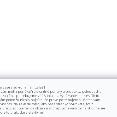
m čase a súkromí nám záleží!
 vám mohli ponúkať relevantné ponuky a produkty, jednoducho
ás zaujíma, potrebujeme váš súhlas na využívanie cookies. Tieto
ám pomôžu rýchlo nájsť to, čo práve potrebujete a ušetria vám
ný čas. Na základe toho, ako naše stránky používate, totiž
e prispôsobujeme ich obsah a zobrazujeme vám tie najvhodnejšie
. Je to praktické a efektívne!