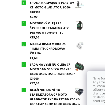
SPONA NA SPÁJANIE PLASTOV
CF MOTO GLADIATOR, 9060-
040310
€0,90
MOTOROVÝ OLEJ PRE
ŠTVORKOLKY MAXIMA ATV
PREMIUM 10W40 4T 1L
€15,50
MATICA DISKU M10X1.25,
14MM, ITP, CHRÓMOVÁ/
ČIERNA
€1,60
SADA NA VÝMENU OLEJA CF
MOTO 510/ 530/ X5/ X6/ X8/
X450/ X520/ X550/ X600/ X850/
Na vašo
X1000
Aby sme
€47,10
to, čo v
súbory v
ULOŽENIE ZADNÉHO
drahocen
STABILIZÁTORA CF MOTO
dôsledn
GLADIATOR RX510/ RX530/ X5/ X6/
produkty
X8/ X450/ X520/ X550/ X600/ X625/