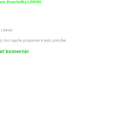
re štvorkolky LINHAI:
LINHAI
ý, kto napíše príspevok k tejto položke.
dať komentár