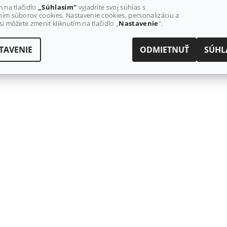
m na tlačidlo
„Súhlasím"
vyjadríte svoj súhlas s
ím súborov cookies. Nastavenie cookies, personalizáciu a
si môžete zmeniť kliknutím na tlačidlo „
Nastavenie
".
TAVENIE
ODMIETNUŤ
SÚHL