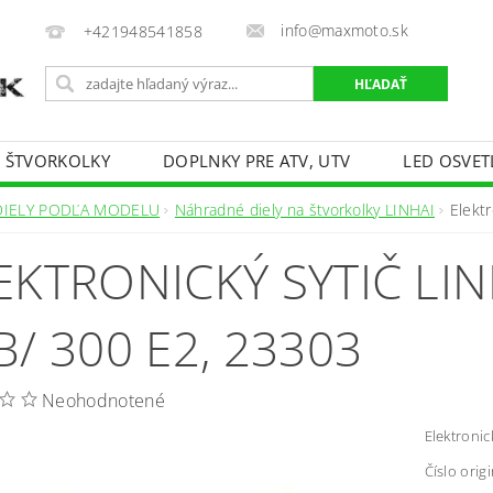
info@maxmoto.sk
+421948541858
E ŠTVORKOLKY
DOPLNKY PRE ATV, UTV
LED OSVET
DIELY PODĽA MODELU
Náhradné diely na štvorkolky LINHAI
Elekt
EKTRONICKÝ SYTIČ LIN
B/ 300 E2, 23303
Neohodnotené
Elektronic
Číslo orig